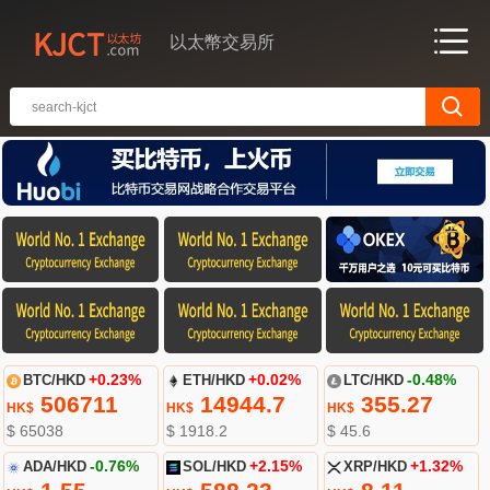
以太幣交易所
BTC/HKD
+0.23%
ETH/HKD
+0.02%
LTC/HKD
-0.48%
506711
14944.7
355.27
HK$
HK$
HK$
$ 65038
$ 1918.2
$ 45.6
ADA/HKD
-0.76%
SOL/HKD
+2.15%
XRP/HKD
+1.32%