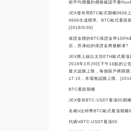
術平均價履約價格確認平臺Huobi
JEX發布周BTC歐式期權060
0606生成標準、BTC歐式看跌
[2018/5/30]
保證金標的BTC保證金率100%
后，所凍結的保證金將被解凍?
JEX將上線以太坊ETH歐式看
2018年3月29日下午16點的公
最大認購上限，每個賬戶將限購10
17:15，本場無認購上限。[2018/
BTC看跌期權
JEX發布BTC-USDT看漲05
名稱\t比特幣BTC歐式看漲期權0
代碼\tBTC-USDT看漲05