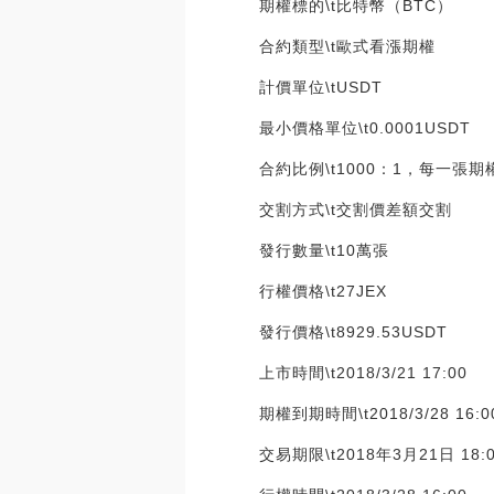
期權標的\t比特幣（BTC）
合約類型\t歐式看漲期權
計價單位\tUSDT
最小價格單位\t0.0001USDT
合約比例\t1000：1，每一張期
交割方式\t交割價差額交割
發行數量\t10萬張
行權價格\t27JEX
發行價格\t8929.53USDT
上市時間\t2018/3/21 17:00
期權到期時間\t2018/3/28 16:0
交易期限\t2018年3月21日 18:0