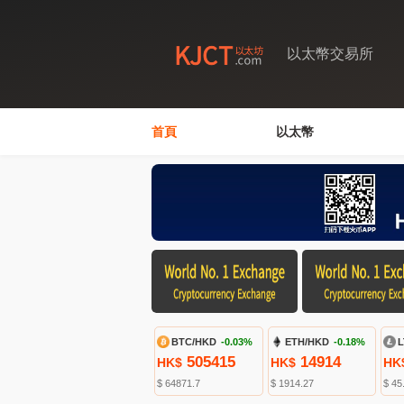
以太幣交易所
首頁
以太幣
BTC/HKD
-0.03%
ETH/HKD
-0.18%
L
505415
14914
HK$
HK$
HK
$ 64871.7
$ 1914.27
$ 45