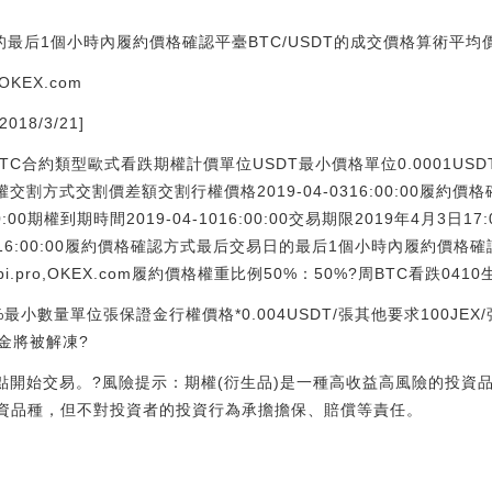
的最后1個小時內履約價格確認平臺BTC/USDT的成交價格算術平均
OKEX.com
18/3/21]
BTC合約類型歐式看跌期權計價單位USDT最小價格單位0.0001US
權交割方式交割價差額交割行權價格2019-04-0316:00:00履約價
0:00期權到期時間2019-04-1016:00:00交易期限2019年4月3日17:
04-1016:00:00履約價格確認方式最后交易日的最后1個小時內履約價格
.pro,OKEX.com履約價格權重比例50%：50%?周BTC看跌041
%最小數量單位張保證金行權價格*0.004USDT/張其他要求100J
金將被解凍?
17點開始交易。?風險提示：期權(衍生品)是一種高收益高風險的投
投資品種，但不對投資者的投資行為承擔擔保、賠償等責任。