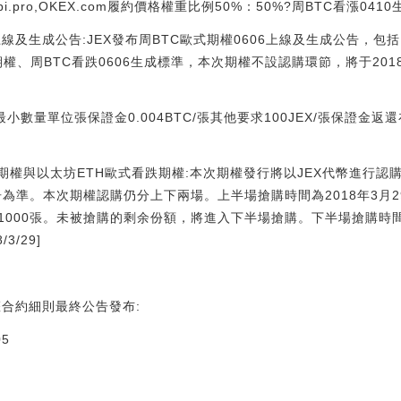
.pro,OKEX.com履約價格權重比例50%：50%?周BTC看漲041
6上線及生成公告:JEX發布周BTC歐式期權0606上線及生成公告，包
期權、周BTC看跌0606生成標準，本次期權不設認購環節，將于201
最小數量單位張保證金0.004BTC/張其他要求100JEX/張保證金
漲期權與以太坊ETH歐式看跌期權:本次期權發行將以JEX代幣進行
告為準。本次期權認購仍分上下兩場。上半場搶購時間為2018年3月29日1
00張。未被搶購的剩余份額，將進入下半場搶購。下半場搶購時間為201
3/29]
期權合約細則最終公告發布:
5