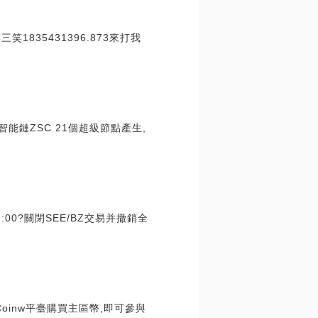
笑1835431396.873來打我
T智能鏈ZSC 21個超級節點產生,
17:00?關閉SEE/BZ交易并撤銷全
Coinw平臺購買主區幣,即可參與