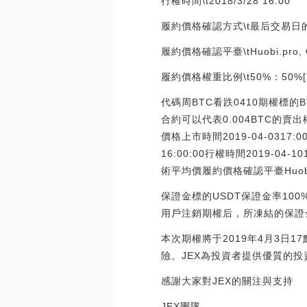
行權時間\t2018/3/28 16:00
履約價格確認方式\t最后交易日
履約價格確認平臺\tHuobi.pro, 
履約價格權重比例\t50%：50%[20
代碼周BTC看跌0410期權標的
合約可以代表0.004BTC的賣出
價格上市時間2019-04-0317:0
16:00:00行權時間2019-
術平均價履約價格確認平臺Huobi
保證金標的USDT保證金率100
用戶注銷期權后，所凍結的保證
本次期權將于2019年4月3日
險。JEX為投資者提供優質的
感謝大家對JEX的關注與支持
JEX團隊