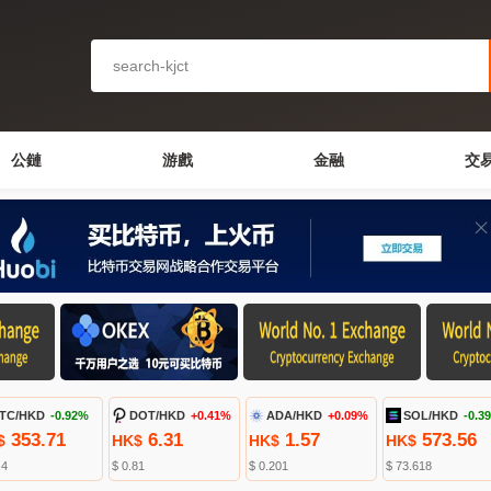
公鏈
游戲
金融
交
TC/HKD
-0.92%
DOT/HKD
+0.41%
ADA/HKD
+0.09%
SOL/HKD
-0.3
353.71
6.31
1.57
573.56
$
HK$
HK$
HK$
.4
$ 0.81
$ 0.201
$ 73.618