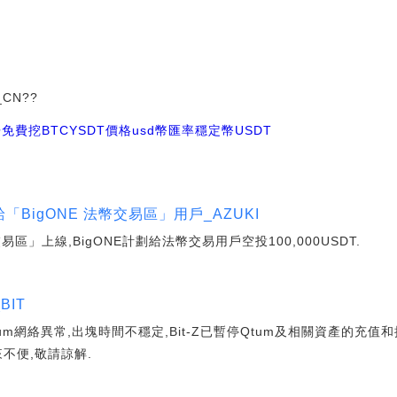
X_CN??
免費挖BTC
YSDT價格
usd幣匯率
穩定幣USDT
給「BigONE 法幣交易區」用戶_AZUKI
」上線,BigONE計劃給法幣交易用戶空投100,000USDT.
BIT
Qtum網絡異常,出塊時間不穩定,Bit-Z已暫停Qtum及相關資產的充
來不便,敬請諒解.