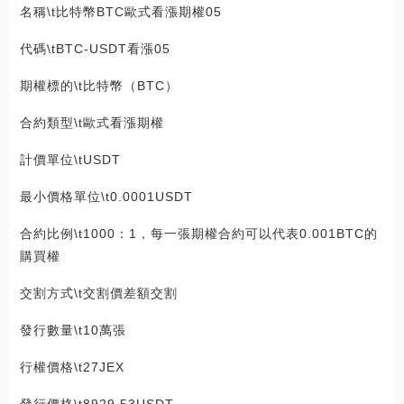
名稱\t比特幣BTC歐式看漲期權05
代碼\tBTC-USDT看漲05
期權標的\t比特幣（BTC）
合約類型\t歐式看漲期權
計價單位\tUSDT
最小價格單位\t0.0001USDT
合約比例\t1000：1，每一張期權合約可以代表0.001BTC的
購買權
交割方式\t交割價差額交割
發行數量\t10萬張
行權價格\t27JEX
發行價格\t8929.53USDT