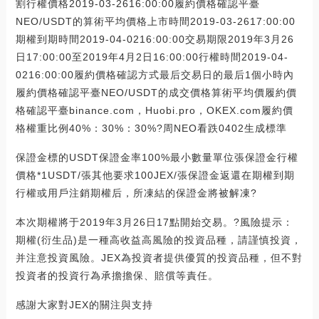
割行權價格2019-03-2616:00:00履約價格確認平臺
NEO/USDT的算術平均價格上市時間2019-03-2617:00:00
期權到期時間2019-04-0216:00:00交易期限2019年3月26
日17:00:00至2019年4月2日16:00:00行權時間2019-04-
0216:00:00履約價格確認方式最后交易日的最后1個小時內
履約價格確認平臺NEO/USDT的成交價格算術平均價履約價
格確認平臺binance.com，Huobi.pro，OKEX.com履約價
格權重比例40%：30%：30%?周NEO看跌0402生成標準
保證金標的USDT保證金率100%最小數量單位張保證金行權
價格*1USDT/張其他要求100JEX/張保證金返還在期權到期
行權或用戶注銷期權后，所凍結的保證金將被解凍?
本次期權將于2019年3月26日17點開始交易。?風險提示：
期權(衍生品)是一種高收益高風險的投資品種，請謹慎投資，
并注意投資風險。JEX為投資者提供優質的投資品種，但不對
投資者的投資行為承擔擔保、賠償等責任。
感謝大家對JEX的關注與支持