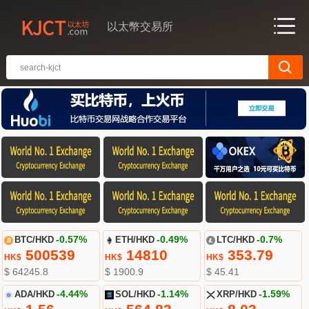
以太幣交易所
BTC/HKD
-0.57%
ETH/HKD
-0.49%
LTC/HKD
-0.7%
500539
14810
353.79
HK$
HK$
HK$
$ 64245.8
$ 1900.9
$ 45.41
ADA/HKD
-4.44%
SOL/HKD
-1.14%
XRP/HKD
-1.59%