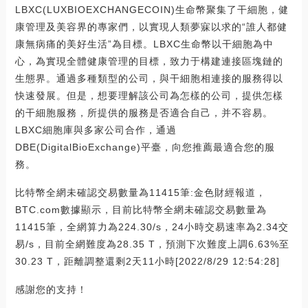
LBXC(LUXBIOEXCHANGECOIN)生命幣聚集了干細胞，健
康管理及美容界的專家們，以實現人類夢寐以求的“誰人都健
康無病痛的美好生活”為目標。LBXC生命幣以干細胞為中
心，為實現全體健康管理的目標，致力于構建連接區塊鏈的
生態界。通過多種類型的公司，與干細胞相連接的服務得以
快速發展。但是，想要理解該公司為怎樣的公司，提供怎樣
的干細胞服務，所提供的服務是否適合自己，并不容易。
LBXC細胞庫與多家公司合作，通過
DBE(DigitalBioExchange)平臺，向您推薦最適合您的服
務。
比特幣全網未確認交易數量為11415筆:金色財經報道，
BTC.com數據顯示，目前比特幣全網未確認交易數量為
11415筆，全網算力為224.30/s，24小時交易速率為2.34交
易/s，目前全網難度為28.35 T，預測下次難度上調6.63%至
30.23 T，距離調整還剩2天11小時[2022/8/29 12:54:28]
感謝您的支持！