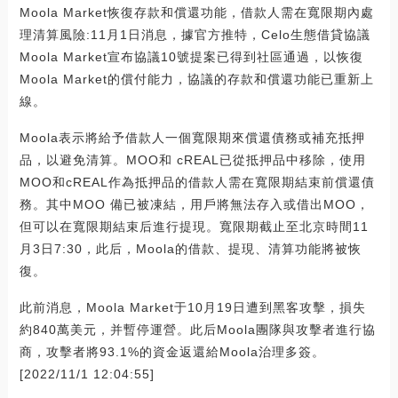
Moola Market恢復存款和償還功能，借款人需在寬限期內處
理清算風險:11月1日消息，據官方推特，Celo生態借貸協議
Moola Market宣布協議10號提案已得到社區通過，以恢復
Moola Market的償付能力，協議的存款和償還功能已重新上
線。
Moola表示將給予借款人一個寬限期來償還債務或補充抵押
品，以避免清算。MOO和 cREAL已從抵押品中移除，使用
MOO和cREAL作為抵押品的借款人需在寬限期結束前償還債
務。其中MOO 備已被凍結，用戶將無法存入或借出MOO，
但可以在寬限期結束后進行提現。寬限期截止至北京時間11
月3日7:30，此后，Moola的借款、提現、清算功能將被恢
復。
此前消息，Moola Market于10月19日遭到黑客攻擊，損失
約840萬美元，并暫停運營。此后Moola團隊與攻擊者進行協
商，攻擊者將93.1%的資金返還給Moola治理多簽。
[2022/11/1 12:04:55]