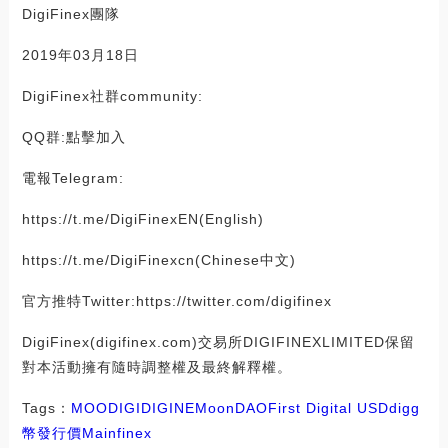
DigiFinex團隊
2019年03月18日
DigiFinex社群community:
QQ群:點擊加入
電報Telegram:
https://t.me/DigiFinexEN(English)
https://t.me/DigiFinexcn(Chinese中文)
官方推特Twitter:https://twitter.com/digifinex
DigiFinex(digifinex.com)交易所DIGIFINEXLIMITED保留
對本活動擁有隨時調整權及最終解釋權。
Tags：
MOO
DIGI
DIG
INE
MoonDAO
First Digital USD
digg
幣發行價
Mainfinex