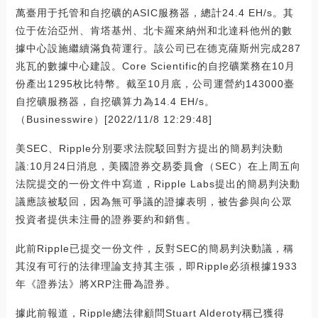
萬臺用于托管和自挖礦的ASIC服務器，總計24.4 EH/s。其
位于佐治亞州、肯塔基州、北卡羅來納州和北達科他州的數
據中心設施繼續滿負荷運行。該公司已在德克薩斯州完成287
兆瓦的數據中心建設。Core Scientific的自挖礦業務在10月
份產出1295枚比特幣。截至10月底，公司運營約143000臺
自挖礦服務器，自挖礦算力為14.4 EH/s。
（Businesswire）[2022/11/8 12:29:48]
美SEC、Ripple分別要求法院駁回對方提出的簡易判決動
議:10月24日消息，美國證券交易委員會（SEC）在上周五向
法院提交的一份文件中寫道，Ripple Labs提出的簡易判決動
議應該被駁回，因為無可爭議的證據表明，被告參與向公眾
投資者提供未注冊的證券要約和銷售。
此前Ripple已提交一份文件，反對SEC的簡易判決動議，稱
其沒有可行的法律理論支持其主張，即Ripple必須根據1933
年《證券法》將XRP注冊為證券。
據此前報道，Ripple總法律顧問Stuart Alderoty稱已獲得