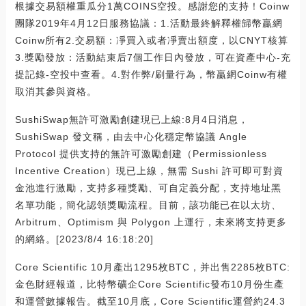
根據交易額權重瓜分1萬COINS空投。感謝您的支持！Coinw
團隊2019年4月12日服務協議：1.活動最終解釋權歸幣贏網
Coinw所有2.交易額：凈買入或者凈賣出額度，以CNYT核算
3.獎勵發放：活動結束后7個工作日內發放，可在資產中心-充
提記錄-空投中查看。4.對作弊/刷量行為，幣贏網Coinw有權
取消其參與資格。
SushiSwap無許可激勵創建現已上線:8月4日消息，
SushiSwap 發文稱，由去中心化穩定幣協議 Angle
Protocol 提供支持的無許可激勵創建（Permissionless
Incentive Creation）現已上線，無需 Sushi 許可即可對資
金池進行激勵，支持多種獎勵、可自定義分配，支持地址黑
名單功能，簡化認領獎勵流程。目前，該功能已在以太坊、
Arbitrum、Optimism 與 Polygon 上運行，未來將支持更多
的網絡。[2023/8/4 16:18:20]
Core Scientific 10月產出1295枚BTC，并出售2285枚BTC:
金色財經報道，比特幣礦企Core Scientific發布10月份生產
和運營數據報告。截至10月底，Core Scientific運營約24.3