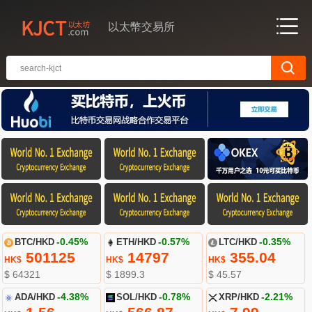
以太幣交易所
BTC/HKD
-0.45%
ETH/HKD
-0.57%
LTC/HKD
-0.35%
501125
14797
355.04
HK$
HK$
HK$
$ 64321
$ 1899.3
$ 45.57
ADA/HKD
-4.38%
SOL/HKD
-0.78%
XRP/HKD
-2.21%