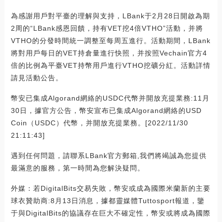
為感謝用戶對平臺的理解與支持，LBank于2月28日開啟為期
2周的“LBank感恩回饋，持有VET挖4倍VTHO”活動，并將
VTHO的分發時間統一調整至每周五進行。活動期間，LBank
將對用戶每日的VET持倉量進行快照，并按照Vechain官方4
倍的比例為平臺VET持幣用戶進行VTHO挖礦分紅。活動詳情
請見活動公告。
幣安已集成Algorand網絡的USDC代幣并開放充提業務:11月
30日，據官方公告，幣安宣布已集成Algorand網絡的USD
Coin（USDC）代幣，并開放充提業務。[2022/11/30
21:11:43]
遇到任何問題，請聯系LBank官方郵箱,我們將竭誠為您提供
最滿意的服務，第一時間為您解決疑問。
外媒：若DigitalBits交易失敗，幣安或成為國際米蘭新的主要
球衣贊助商:8月13日消息，據都靈媒體Tuttosport報道，鑒
于與DigitalBits的協議存在巨大不確定性，幣安或將成為國際