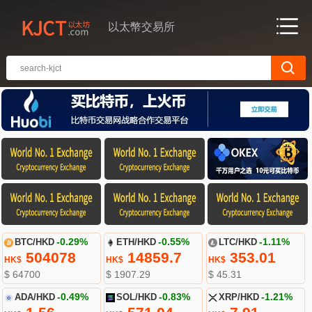
以太幣交易所
BTC/HKD
-0.29%
ETH/HKD
-0.55%
LTC/HKD
-1.11%
504078
14859.7
353.01
HK$
HK$
HK$
$ 64700
$ 1907.29
$ 45.31
ADA/HKD
-0.49%
SOL/HKD
-0.83%
XRP/HKD
-1.21%