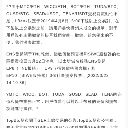
??由于MTC/ETH、WICC/ETH、BOT/ETH、TUDA/BTC、
GUSD/BTC、SEAD/USDT、TENA/USDT交易對流動性不
足，LBank決定于2019年4月8日16:00下線以上交易對。在
下架以上交易對之前，請用戶盡快撤銷未成交的掛單，對于
用戶沒有主動撤銷的掛單我們會統一撤銷。給您帶來的不
便，我們深表歉意。
ENS發起關于TNL報銷、指數價格預言機和SIWE服務器的社
區提案投票:3月22日消息，以太坊域名服務ENS發起
EP8（TNL報銷）、EP9（指數價格預言機）和
EP10（SIWE服務器）3個社區提案投票。[2022/3/22
14:10:36]
?MTC、WICC、BOT、TUDA、GUSD、SEAD、TENA的充
值和提幣業務正常，用戶依舊可以對以上幣種的充值和提幣
功能進行操作。?
TopBtc發布關于GER上線交易的公告:TopBtc發布公告稱，
將于北京時間2018年5月28日10:00點開通GER充幣；北京