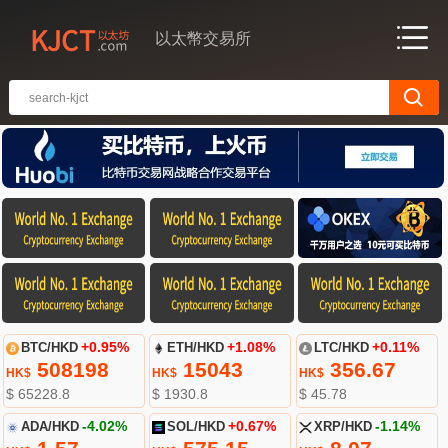
以太幣交易所
BTC/HKD
+0.95%
ETH/HKD
+1.08%
LTC/HKD
+0.11%
508198
15043
356.67
HK$
HK$
HK$
$ 65228.8
$ 1930.8
$ 45.78
ADA/HKD
-4.02%
SOL/HKD
+0.67%
XRP/HKD
-1.14%