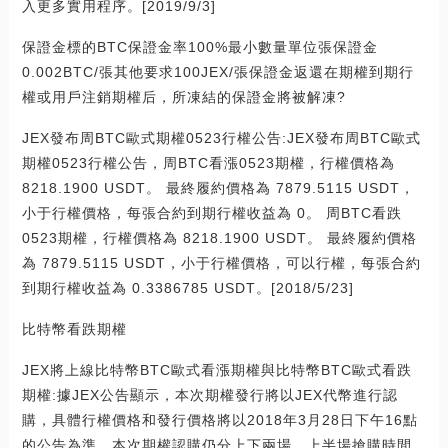
入更多實用程序。[2019/9/3]
保證金標的BTC保證金率100%最小數量單位張保證金
0.002BTC/張其他要求100JEX/張保證金返還在期權到期行
權或用戶注銷期權后，所凍結的保證金將被解凍?
JEX發布周BTC歐式期權0523行權公告:JEX發布周BTC歐式
期權0523行權公告，周BTC看漲0523期權，行權價格為
8218.1900 USDT。 最終履約價格為 7879.5115 USDT，
小于行權價格，每張合約到期行權收益為 0。 周BTC看跌
0523期權，行權價格為 8218.1900 USDT。 最終履約價格
為 7879.5115 USDT，小于行權價格，可以行權，每張合約
到期行權收益為 0.3386785 USDT。[2018/5/23]
比特幣看跌期權
JEX將上線比特幣BTC歐式看漲期權與比特幣BTC歐式看跌
期權:據JEX公告顯示，本次期權發行將以JEX代幣進行認
購，具體行權價格和發行價格將以2018年3月28日下午16點
的公告為準。本次期權認購仍分上下兩場。上半場搶購時間