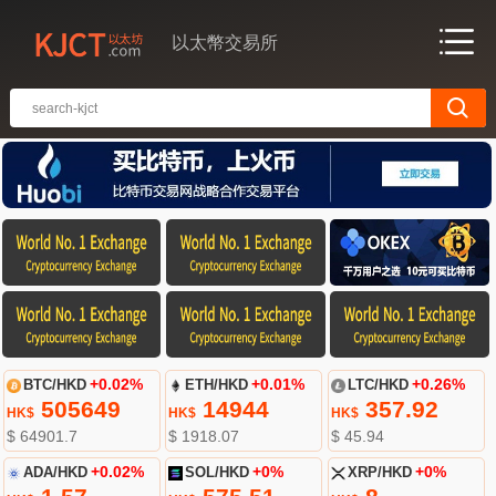
以太幣交易所
BTC/HKD
+0.02%
ETH/HKD
+0.01%
LTC/HKD
+0.26%
505649
14944
357.92
HK$
HK$
HK$
$ 64901.7
$ 1918.07
$ 45.94
ADA/HKD
+0.02%
SOL/HKD
+0%
XRP/HKD
+0%