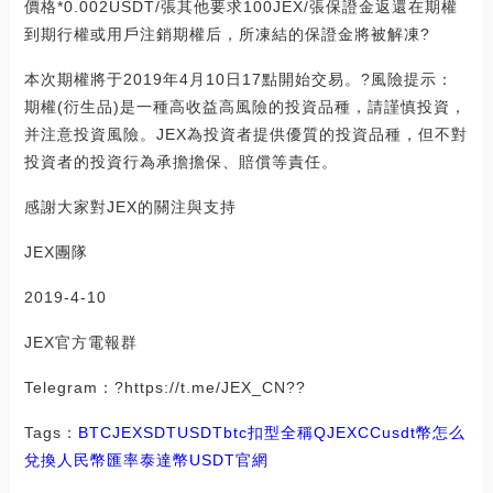
價格*0.002USDT/張其他要求100JEX/張保證金返還在期權
到期行權或用戶注銷期權后，所凍結的保證金將被解凍?
本次期權將于2019年4月10日17點開始交易。?風險提示：
期權(衍生品)是一種高收益高風險的投資品種，請謹慎投資，
并注意投資風險。JEX為投資者提供優質的投資品種，但不對
投資者的投資行為承擔擔保、賠償等責任。
感謝大家對JEX的關注與支持
JEX團隊
2019-4-10
JEX官方電報群
Telegram：?https://t.me/JEX_CN??
Tags：
BTC
JEX
SDT
USDT
btc扣型全稱
QJEXCC
usdt幣怎么
兌換人民幣匯率
泰達幣USDT官網