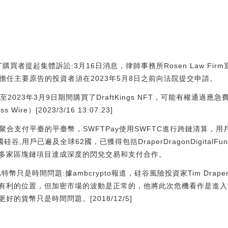
NFT購買者提起集體訴訟:3月16日消息，律師事務所Rosen Law Firm宣布
擔任主要原告的投資者須在2023年5月8日之前向法院提交申請。
至2023年3月9日期間購買了DraftKings NFT，可能有權通過
re）[2023/3/16 13:07:23]
易&聚合支付平臺的平臺幣，SWFTPay使用SWFTC進行跨鏈清算，
硅谷,用戶已遍及全球62國，已獲得包括DraperDragonDigital
00多家區塊鏈項目達成深度的閃兌交易和支付合作。
采用比特幣只是時間問題:據ambcrypto報道，硅谷風險投資家Tim Dr
利的位置，但加密市場的波動是正常的，他將此次危機看作是進入市場
的貨幣只是時間問題。[2018/12/5]