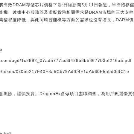
導致DRAM存儲芯片價格下崩:日經新聞5月11日報道，半導體存
能機、數據中心服務器及虛擬貨幣相關需求是DRAM市場的三大支
業信譽度降低，與此同時智能機等方向的需求也沒有增長，DARM
o
c.com/ugd/1c2892_07ad5777ac3f428b8bb8677b3ef246a5.pdf
o/token/0x0bb217E40F8a5Cb79Adf04E1aAb60E5abd0dfC1e
意風險，謹慎投資。DragonEx會做項目盡職調查，為用戶甄選優