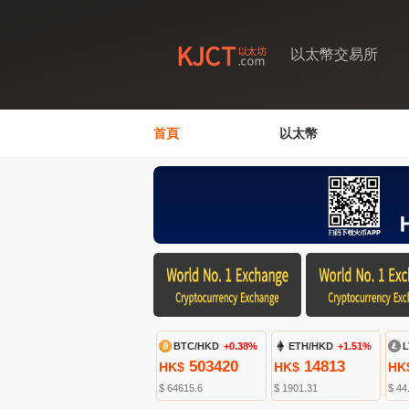
以太幣交易所
首頁
以太幣
BTC/HKD
+0.38%
ETH/HKD
+1.51%
L
503420
14813
HK$
HK$
HK
$ 64615.6
$ 1901.31
$ 44