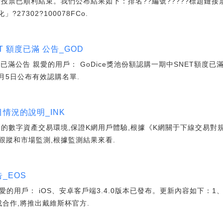
投票已順利結束。我們公布結果如下：排名??編號?????標題鏈接票數
?27302?100078FCo.
ET 額度已滿 公告_GOD
度已滿公告 親愛的用戶： GoDice獎池份額認購一期中SNET額度已滿
月5日公布有效認購名單.
情況的說明_INK
的數字資產交易環境,保證K網用戶體驗,根據《K網關于下線交易對
跟蹤和市場監測,根據監測結果來看.
_EOS
親愛的用戶： iOS、安卓客戶端3.4.0版本已發布。更新內容如下
達成合作,將推出戴維斯杯官方.