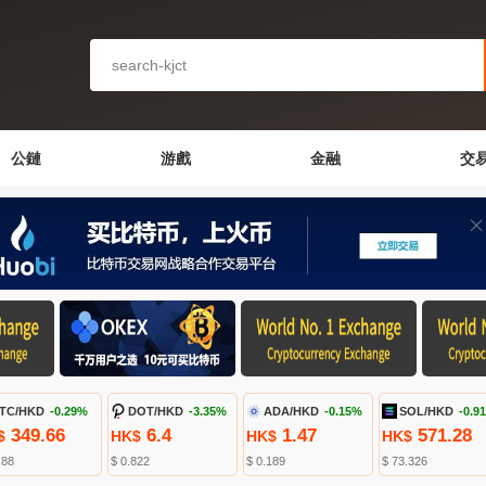
公鏈
游戲
金融
交
TC/HKD
-0.29%
DOT/HKD
-3.35%
ADA/HKD
-0.15%
SOL/HKD
-0.9
349.66
6.4
1.47
571.28
$
HK$
HK$
HK$
.88
$ 0.822
$ 0.189
$ 73.326