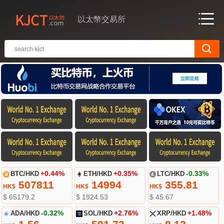
以太幣交易所
BTC/HKD
+0.44%
ETH/HKD
+0.35%
LTC/HKD
-0.33%
507811
14994
355.81
HK$
HK$
HK$
$ 65179.2
$ 1924.53
$ 45.67
ADA/HKD
-0.32%
SOL/HKD
+2.76%
XRP/HKD
+1.48%