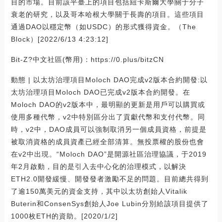
目的市場。目前該平臺上的項目包括紐卡斯爾大學關于分子
衰老的研究，以及哥本哈根大學關于長壽的項目。這些項目
通過DAO以穩定幣（如USDC）的形式獲得資金。（The
Block）[2022/6/13 4:23:12]
Bit-Z?中文社區(幣用)：https://0.plus/bitzCN
動態 | 以太坊治理項目Moloch DAO完成v2版本合約開發:以
太坊治理項目Moloch DAO已完成v2版本合約開發。在
Moloch DAO的v2版本中，最明顯的更新是用戶可以購買或
使用多種代幣，v2中特別區分出了貢獻代幣和支付代幣。同
時，v2中，DAO成員可以強制取消另一個成員資格，前提是
被取消資格的成員資產已經全部清算。無投票權的股份也會
在v2中出現。“Moloch DAO”是開源社區治理協議，于2019
年2月啟動，目的是引入去中心化的治理模式，以解決
ETH2.0開發緩慢、開發發者激勵不足的問題。目前總共得到
了逾150萬美元的資金支持，其中以太坊創始人Vitalik
Buterin和ConsenSys創始人Joe Lubin分別給該項目提供了
1000枚ETH的資助。[2020/1/2]