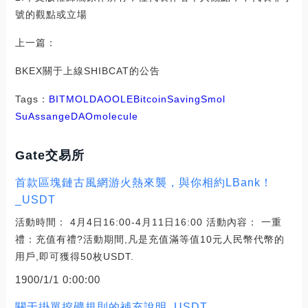
號的觀點或立場
上一篇：
BKEX關于上線SHIBCAT的公告
Tags：
BIT
MOL
DAO
OLE
BitcoinSaving
Smol
Su
AssangeDAO
molecule
Gate交易所
首款區塊鏈古風網游火熱來襲，與你相約LBank！
_USDT
活動時間： 4月4日16:00-4月11日16:00 活動內容： 一重
禮：充值有禮?活動期間,凡是充值滿等值10元人民幣代幣的
用戶,即可獲得50枚USDT.
1900/1/1 0:00:00
關于掛單挖礦規則的補充說明_USDT