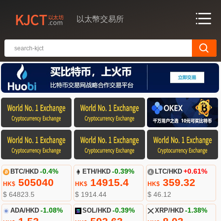
以太幣交易所
BTC/HKD
-0.4%
ETH/HKD
-0.39%
LTC/HKD
+0.61%
505040
14915.4
359.32
HK$
HK$
HK$
$ 64823.5
$ 1914.44
$ 46.12
ADA/HKD
-1.08%
SOL/HKD
-0.39%
XRP/HKD
-1.38%