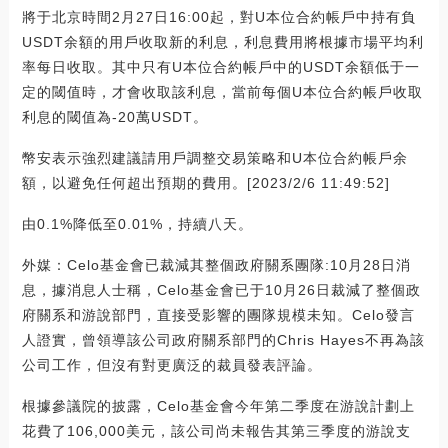
將于北京時間2月27日16:00起，對U本位合約帳戶中持有負
USDT余額的用戶收取新的利息，利息費用將根據市場平均利
率每日收取。其中只有U本位合約帳戶中的USDT余額低于一
定的閾值時，才會收取該利息，當前每個U本位合約帳戶收取
利息的閾值為-20萬USDT。
幣安表示強烈建議請用戶調整交易策略和U本位合約帳戶余
額，以避免任何超出預期的費用。[2023/2/6 11:49:52]
由0.1%降低至0.01%，持續八天。
外媒：Celo基金會已裁減其整個政府關系團隊:10月28日消
息，據消息人士稱，Celo基金會已于10月26日裁減了整個政
府關系和游說部門，直接受影響的團隊規模未知。Celo發言
人證實，曾領導該公司政府關系部門的Chris Hayes不再為該
公司工作，但沒有對更廣泛的裁員發表評論。
根據參議院的披露，Celo基金會今年第二季度在游說計劃上
花費了106,000美元，該公司尚未報告其第三季度的游說支