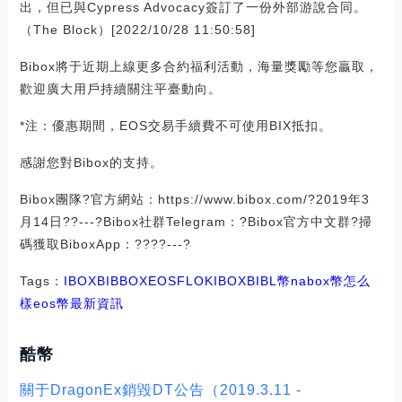
出，但已與Cypress Advocacy簽訂了一份外部游說合同。
（The Block）[2022/10/28 11:50:58]
Bibox將于近期上線更多合約福利活動，海量獎勵等您贏取，
歡迎廣大用戶持續關注平臺動向。
*注：優惠期間，EOS交易手續費不可使用BIX抵扣。
感謝您對Bibox的支持。
Bibox團隊?官方網站：https://www.bibox.com/?2019年3
月14日??---?Bibox社群Telegram：?Bibox官方中文群?掃
碼獲取BiboxApp：????---?
Tags：
IBOX
BIB
BOX
EOS
FLOKIBOX
BIBL幣
nabox幣怎么
樣
eos幣最新資訊
酷幣
關于DragonEx銷毀DT公告（2019.3.11 -