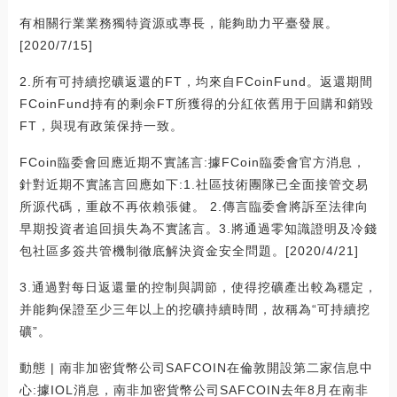
有相關行業業務獨特資源或專長，能夠助力平臺發展。
[2020/7/15]
2.所有可持續挖礦返還的FT，均來自FCoinFund。返還期間
FCoinFund持有的剩余FT所獲得的分紅依舊用于回購和銷毀
FT，與現有政策保持一致。
FCoin臨委會回應近期不實謠言:據FCoin臨委會官方消息，
針對近期不實謠言回應如下:1.社區技術團隊已全面接管交易
所源代碼，重啟不再依賴張健。 2.傳言臨委會將訴至法律向
早期投資者追回損失為不實謠言。3.將通過零知識證明及冷錢
包社區多簽共管機制徹底解決資金安全問題。[2020/4/21]
3.通過對每日返還量的控制與調節，使得挖礦產出較為穩定，
并能夠保證至少三年以上的挖礦持續時間，故稱為“可持續挖
礦”。
動態 | 南非加密貨幣公司SAFCOIN在倫敦開設第二家信息中
心:據IOL消息，南非加密貨幣公司SAFCOIN去年8月在南非