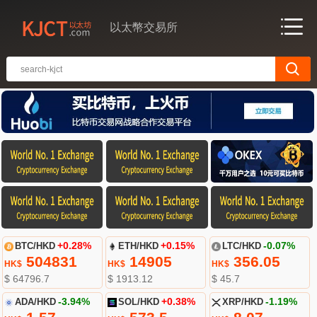
以太幣交易所
BTC/HKD
+0.28%
ETH/HKD
+0.15%
LTC/HKD
-0.07%
504831
14905
356.05
HK$
HK$
HK$
$ 64796.7
$ 1913.12
$ 45.7
ADA/HKD
-3.94%
SOL/HKD
+0.38%
XRP/HKD
-1.19%