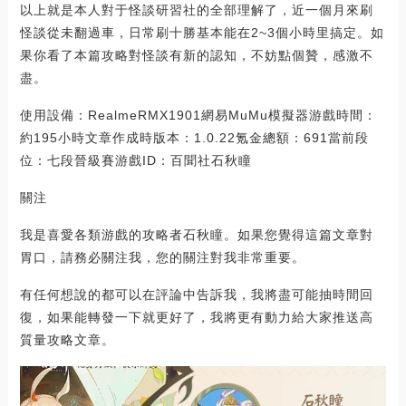
以上就是本人對于怪談研習社的全部理解了，近一個月來刷
怪談從未翻過車，日常刷十勝基本能在2~3個小時里搞定。如
果你看了本篇攻略對怪談有新的認知，不妨點個贊，感激不
盡。
使用設備：RealmeRMX1901網易MuMu模擬器游戲時間：
約195小時文章作成時版本：1.0.22氪金總額：691當前段
位：七段晉級賽游戲ID：百聞社石秋瞳
關注
我是喜愛各類游戲的攻略者石秋瞳。如果您覺得這篇文章對
胃口，請務必關注我，您的關注對我非常重要。
有任何想說的都可以在評論中告訴我，我將盡可能抽時間回
復，如果能轉發一下就更好了，我將更有動力給大家推送高
質量攻略文章。