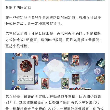
各關卡的固定戰
在一些特定關卡會發生無選擇路線的固定戰，戰勝后可以提
升式神等級，并一定概率獲得道具。
第三關九尾狐：被動是喵爪擊，自己回合開始時，對隨機敵
方式神造成1點傷害。這個buff很弱，而且九尾狐血量很低，
贏起來很輕松。
第八關覺：最難的固定戰，被動是戰斗專精，回合開始鼓舞
+1/+1。其實這關最惡心的是瑩草不斷用勇氣之光鼓舞+2力
量，桃花妖也會用免費的+2/+2，一層層鼓舞疊起來，你的式