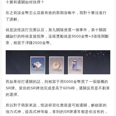
十勝和通關如何抉擇？
在之前談金幣怎么花最有效的那期攻略中，我對十勝法進行
了講解。
就是說怪談打完覺以后，第九關隨便選一個事件，第十關跟
鐮鼬打的時候直接投降，這樣獎勵就是9500金幣+3張怪聞斷
章，相當于凈賺2500金幣。
而如果你打通關的話，則相當于用5000金幣買了一張隨機的
SR牌。當你的SR牌池完成度高于60%時，通關反而是不劃算
的選擇。
所以對于萌新來說，怪談研習社應當盡可能通關，解鎖新的
強力式神，提高式神等級，拿到的SR牌通常都是你沒有的，