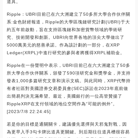
道具。
Ripple：UBRI目前已在六大洲建立了50多所大學合作伙伴關
系:金色財經報道，Ripple的大學區塊鏈研究計劃(UBRI)于大
約五年前啟動，旨在支持區塊鏈和加密貨幣領域的學術研
究、技術開發和創新。UBRI向世界各地的頂尖大學做出了
5000萬美元的慈善承諾。作為該計劃的一部分，在XRP
Ledger(XRPL)中進行研究的參與者將獲得XRPL補助金。
Ripple在一份聲明中表示，UBRI目前已在六大洲建立了50多
所大學合作伙伴關系，頒發了590項研究金和獎學金，并支持
發表1,000多篇研究文章和演示文稿。與此同時，XRP代幣持
有者社區對美國證券交易委員會(SEC)訴訟在2023年底前做
出簡易判決充滿希望。最近，美國銀行的一位高管贊揚了
RippleXRP在支付領域的地位空間作為“可能的例外”。
[2023/7/8 22:24:45]
若是你的目標是通關關卡，建議優先選擇與天邪鬼對戰，因
為更早入手3勾卡牌比道具更關鍵。到后期往往道具槽很容易