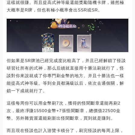
這樣就很賺。而且提高式神等級還能獎勵隨機卡牌，雖然極
大概率是R牌，但也有極小概率會出SSR或SR。
但如果是SR牌池已經完成度比較高了，并且已經解鎖了怪談
研習社所有的式神，那么后續就直接用十勝法刷就行了，怪
談對你來說就成了你專門刷金幣的地方。并且十勝法也一樣
能提高式神等級。等到全員都滿級以后，依次去通個關，解
鎖一下成就就行了。
這樣每周你可以用金幣刷7次，獲得的怪聞斷章還能再刷2
次，最終凈賺15500金幣+7張怪聞斷章，總價值22500金
幣。另外雜貨屋還能刷新出怪聞斷章，買到就是賺到。
而且現在怪談也計入游覽卡積分了，刷完怪談的每周上限，