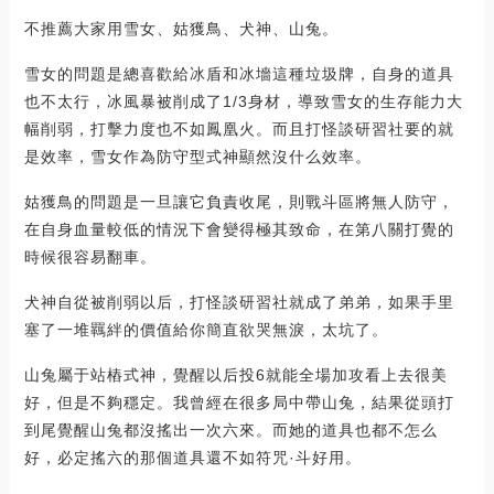
不推薦大家用雪女、姑獲鳥、犬神、山兔。
雪女的問題是總喜歡給冰盾和冰墻這種垃圾牌，自身的道具
也不太行，冰風暴被削成了1/3身材，導致雪女的生存能力大
幅削弱，打擊力度也不如鳳凰火。而且打怪談研習社要的就
是效率，雪女作為防守型式神顯然沒什么效率。
姑獲鳥的問題是一旦讓它負責收尾，則戰斗區將無人防守，
在自身血量較低的情況下會變得極其致命，在第八關打覺的
時候很容易翻車。
犬神自從被削弱以后，打怪談研習社就成了弟弟，如果手里
塞了一堆羈絆的價值給你簡直欲哭無淚，太坑了。
山兔屬于站樁式神，覺醒以后投6就能全場加攻看上去很美
好，但是不夠穩定。我曾經在很多局中帶山兔，結果從頭打
到尾覺醒山兔都沒搖出一次六來。而她的道具也都不怎么
好，必定搖六的那個道具還不如符咒·斗好用。