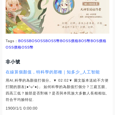
Tags：
BOSS
BOS
OSSBOSS幣
BOSS價格BOS幣
BOS價格
OSS價格
OSS幣
非小號
在線算個顏值，特科學的那種｜知多少_人工智能
用AI,科學的為顏值打個分。▼ 02:02▼ 圖文版本送給不方便
打開的朋友(●°u°●)」 如何科學的為顏值打個分？三庭五眼、
四高三低？臉部是否對稱？是否與本民族大多數人長相相似,
符合平均臉特征.
1900/1/1 0:00:00