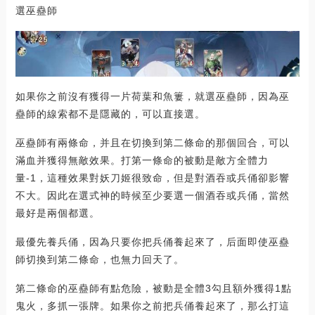
選巫蠱師
如果你之前沒有獲得一片荷葉和魚簍，就選巫蠱師，因為巫
蠱師的線索都不是隱藏的，可以直接選。
巫蠱師有兩條命，并且在切換到第二條命的那個回合，可以
滿血并獲得無敵效果。打第一條命的被動是敵方全體力
量-1，這種效果對妖刀姬很致命，但是對酒吞或兵俑卻影響
不大。因此在選式神的時候至少要選一個酒吞或兵俑，當然
最好是兩個都選。
最優先養兵俑，因為只要你把兵俑養起來了，后面即使巫蠱
師切換到第二條命，也無力回天了。
第二條命的巫蠱師有點危險，被動是全體3勾且額外獲得1點
鬼火，多抓一張牌。如果你之前把兵俑養起來了，那么打這