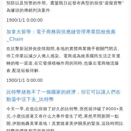
預防以及預警的作用。鷹鑒既日起發布典型的假借“虛擬貨幣”
為噱頭的傳銷判決案件.
1900/1/1 0:00:00
加拿大留學：電子商務與供應鏈管理專業院校推薦
_Chain
在抗擊新冠肺炎疫情期間,各地的實體商業幾乎都關門閉店、
停工停業以減少人傳人感染。電商成為維系國民生活正常運
轉的唯一渠道,在它發揮積極作用的同時,也爆出電商物流爆
倉,配送短板待解.
1900/1/1 0:00:00
比特幣拯救不了一個國家的經濟，但它可以讓人們在
動蕩中活下去_比特幣
今天一早,在低位徘徊了好久的比特幣,突然就沖破了8000+美
元,小鹿估摸著又有什么大事件發生了吧,果然早間新聞一點
開,伊朗炮轟美軍基地！其實隨著美伊關系的緊張,這段時間比
特幣的價格相當的有沖勁.