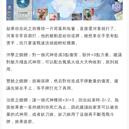
如果你在此之前獲得一片荷葉和魚簍，直接選河童就行了。
河童非常容易打，他的被動是給你送牌，雖然拿在手里有點
燙手，但只要速戰速決就能輕松獲勝。
沖擊之饋贈：對一個式神造成3點傷害，額外+3點力量。建議
對敵方殘血式神用，可以配合鳳凰火或大天狗收割，抓到就
用。
豐饒之饋贈：抓兩張牌，然后對你造成手牌數量的傷害。建
議先留在手上，等手牌打光了再用。
治愈之饋贈：讓一個式神獲得+3/+3，回合結束時-2/-2。負
面效果會一直持續到你死亡為止，因此建議給家里可以被舍
棄的式神用，或者妖刀姬。妖刀姬用了這個再不斷甩戰斗
牌，效果拔群。