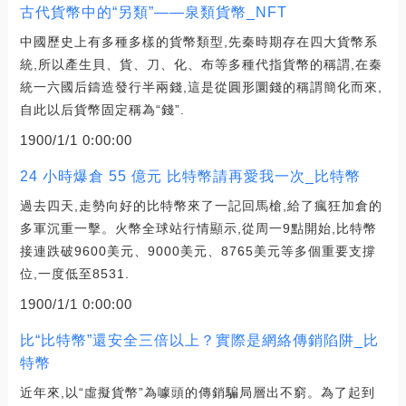
古代貨幣中的“另類”——泉類貨幣_NFT
中國歷史上有多種多樣的貨幣類型,先秦時期存在四大貨幣系
統,所以產生貝、貨、刀、化、布等多種代指貨幣的稱謂,在秦
統一六國后鑄造發行半兩錢,這是從圓形圜錢的稱謂簡化而來,
自此以后貨幣固定稱為“錢”.
1900/1/1 0:00:00
24 小時爆倉 55 億元 比特幣請再愛我一次_比特幣
過去四天,走勢向好的比特幣來了一記回馬槍,給了瘋狂加倉的
多軍沉重一擊。火幣全球站行情顯示,從周一9點開始,比特幣
接連跌破9600美元、9000美元、8765美元等多個重要支撐
位,一度低至8531.
1900/1/1 0:00:00
比“比特幣”還安全三倍以上？實際是網絡傳銷陷阱_比
特幣
近年來,以“虛擬貨幣”為噱頭的傳銷騙局層出不窮。為了起到