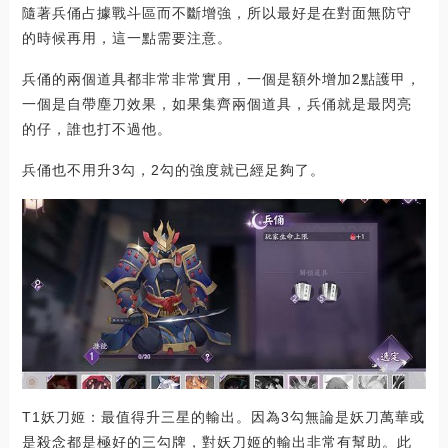
隨著兵俑占據戰斗區而不斷增強，所以最好是在對面無防守
的時候再用，這一點需要注意。
兵俑的兩個道具都非常非常實用，一個是額外增加2點護甲，
一個是自帶塵刀效果，如果集齊兩個道具，兵俑就是最閃亮
的仔，誰也打不過他。
兵俑也不用升3勾，2勾的強度就已經足夠了。
T1妖刀姬：最值得升三星的輸出。因為3勾無論是妖刀萬華或
是殺念都是極好的三勾牌，對妖刀姬的輸出非常有幫助。此