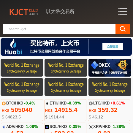
以太幣交易所
BTC/HKD
-0.4%
ETH/HKD
-0.39%
LTC/HKD
+0.61%
505040
14915.4
359.32
HK$
HK$
HK$
$ 64823.5
$ 1914.44
$ 46.12
ADA/HKD
-1.08%
SOL/HKD
-0.39%
XRP/HKD
-1.38%