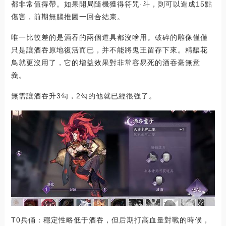
都非常值得帶。如果開局隨機獲得符咒·斗，則可以造成15點
傷害，前期無腦推圖一回合結束。
唯一比較差的是酒吞的兩個道具都沒啥用。破碎的雕像僅僅
只是讓酒吞原地復活而已，并不能將鬼王留存下來。精釀花
鳥就更沒用了，它的增益效果對非常容易死的酒吞毫無意
義。
無需讓酒吞升3勾，2勾的他就已經很強了。
T0兵俑：穩定性略低于酒吞，但后期打高血量對戰的時候，