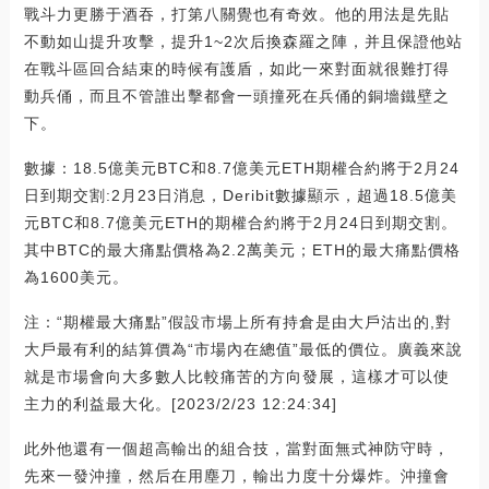
戰斗力更勝于酒吞，打第八關覺也有奇效。他的用法是先貼
不動如山提升攻擊，提升1~2次后換森羅之陣，并且保證他站
在戰斗區回合結束的時候有護盾，如此一來對面就很難打得
動兵俑，而且不管誰出擊都會一頭撞死在兵俑的銅墻鐵壁之
下。
數據：18.5億美元BTC和8.7億美元ETH期權合約將于2月24
日到期交割:2月23日消息，Deribit數據顯示，超過18.5億美
元BTC和8.7億美元ETH的期權合約將于2月24日到期交割。
其中BTC的最大痛點價格為2.2萬美元；ETH的最大痛點價格
為1600美元。
注：“期權最大痛點”假設市場上所有持倉是由大戶沽出的,對
大戶最有利的結算價為“市場內在總值”最低的價位。廣義來說
就是市場會向大多數人比較痛苦的方向發展，這樣才可以使
主力的利益最大化。[2023/2/23 12:24:34]
此外他還有一個超高輸出的組合技，當對面無式神防守時，
先來一發沖撞，然后在用塵刀，輸出力度十分爆炸。沖撞會