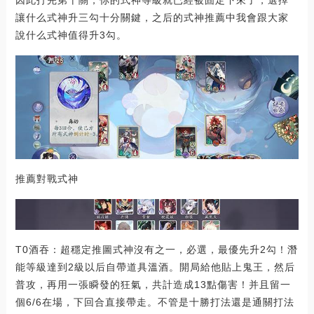
因此打完第十關，你的式神等級就已經被固定下來了，選擇
讓什么式神升三勾十分關鍵，之后的式神推薦中我會跟大家
說什么式神值得升3勾。
推薦對戰式神
T0酒吞：超穩定推圖式神沒有之一，必選，最優先升2勾！潛
能等級達到2級以后自帶道具溫酒。開局給他貼上鬼王，然后
普攻，再用一張瞬發的狂氣，共計造成13點傷害！并且留一
個6/6在場，下回合直接帶走。不管是十勝打法還是通關打法