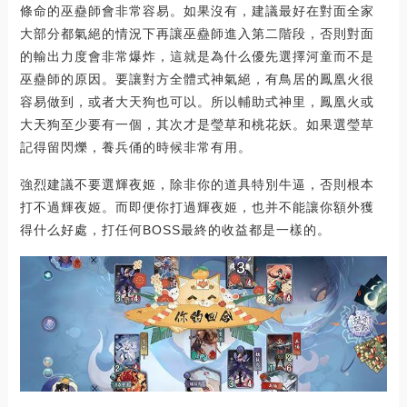
條命的巫蠱師會非常容易。如果沒有，建議最好在對面全家
大部分都氣絕的情況下再讓巫蠱師進入第二階段，否則對面
的輸出力度會非常爆炸，這就是為什么優先選擇河童而不是
巫蠱師的原因。要讓對方全體式神氣絕，有鳥居的鳳凰火很
容易做到，或者大天狗也可以。所以輔助式神里，鳳凰火或
大天狗至少要有一個，其次才是瑩草和桃花妖。如果選瑩草
記得留閃爍，養兵俑的時候非常有用。
強烈建議不要選輝夜姬，除非你的道具特別牛逼，否則根本
打不過輝夜姬。而即便你打過輝夜姬，也并不能讓你額外獲
得什么好處，打任何BOSS最終的收益都是一樣的。