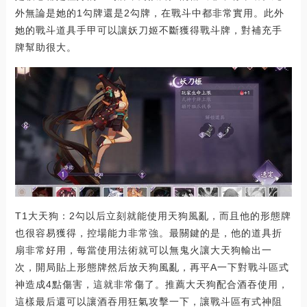
外無論是她的1勾牌還是2勾牌，在戰斗中都非常實用。此外
她的戰斗道具手甲可以讓妖刀姬不斷獲得戰斗牌，對補充手
牌幫助很大。
T1大天狗：2勾以后立刻就能使用天狗風亂，而且他的形態牌
也很容易獲得，控場能力非常強。最關鍵的是，他的道具折
扇非常好用，每當使用法術就可以無鬼火讓大天狗輸出一
次，開局貼上形態牌然后放天狗風亂，再平A一下對戰斗區式
神造成4點傷害，這就非常傷了。推薦大天狗配合酒吞使用，
這樣最后還可以讓酒吞用狂氣攻擊一下，讓戰斗區有式神阻