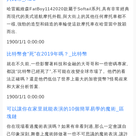
哈雷戴維森FatBoy1142020款屬于Softail系列,具有非常經典
而現代的美式巡航摩托外觀,與大街上的其他任何摩托車都不
一樣,強勁的造型和鑄造的車輪使這款摩托車在哈雷當中脫穎
而出.
1900/1/1 0:00:00
比特幣會“死”在2019年嗎？_比特幣
就在不久前,一些影響著科技和金融的大哥哥和一些密碼專家,
都說“比特幣已經死了”,不可能在改變全球市場了。他們的看
法正確嗎？還是他們低估了世界上最大的加密貨幣?怪蜀叔來
和大家分析答案.
1900/1/1 0:00:00
可以讓你在家里就能表演的10個簡單易學的魔術_區
塊鏈
你在現場看過魔術表演嗎？如果有幸看到過,那么一定會讓自
己印象深刻,舞臺上魔術師做著一些不可思議的魔術表演,讓許