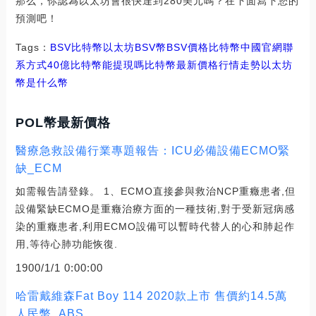
那么，你認為以太坊會很快達到280美元嗎？在下面寫下您的
預測吧！
Tags：
BSV
比特幣
以太坊BSV幣
BSV價格比特幣中國官網聯
系方式
40億比特幣能提現嗎
比特幣最新價格行情走勢
以太坊
幣是什么幣
POL幣最新價格
醫療急救設備行業專題報告：ICU必備設備ECMO緊
缺_ECM
如需報告請登錄。 1、ECMO直接參與救治NCP重癥患者,但
設備緊缺ECMO是重癥治療方面的一種技術,對于受新冠病感
染的重癥患者,利用ECMO設備可以暫時代替人的心和肺起作
用,等待心肺功能恢復.
1900/1/1 0:00:00
哈雷戴維森Fat Boy 114 2020款上市 售價約14.5萬
人民幣_ABS