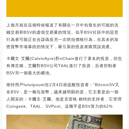
上個月就在這個時候報道了有關在一月中旬發生的可能的洗
錢交易和BSV的虛假交易量的情況。似乎BSV社區中的惡意
行為者可能正在合謀偽造另一次哄抬價格行為，在其余的加
密貨幣市場暴跌的情況下，吸引新的投資者購買該資產。
卡爾文·艾爾(CalvinAyre)對nChain進行了著名的投資，但也
有傳言稱，艾爾對BSV公司TAAL進行了投資，后者控制著
BSV另一個最大的礦池。
推特用戶tututpouet在2月4日就提醒投資者：“BitcoinSV又
名BSV，是一種垃圾幣，越來越明顯的是，它主要是由一個
人開采的：卡爾文·艾爾。他是克雷格.賴特的支持者，它管理
Coingeek、TAAL、SVPool。這幾乎是BSV算力的62%