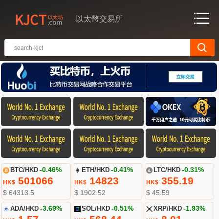
以太幣交易所
BTC/HKD
-0.46%
ETH/HKD
-0.41%
LTC/HKD
-0.31%
501066
14823
355.19
HK$
HK$
HK$
$ 64313.5
$ 1902.52
$ 45.59
ADA/HKD
-3.69%
SOL/HKD
-0.51%
XRP/HKD
-1.93%