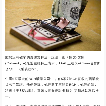
雖然沒有確鑿的證據支持這一說法，但卡爾文·艾爾
(CalvinAyre)最近在推特上表示，TAAL正在與nChain合作開
發“新一代采礦結構”。
中國6家最大的BCH礦業公司中，有5家對BCH征收的礦業稅
提出了異議。他們聲稱，他們將不再開采BCH，他們的算力
將專注于BSV網絡。這讓人懷疑也許卡爾文·艾爾就是幕后推
手。