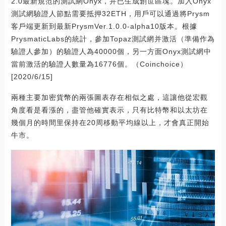
2.0最新規范的測試網Onyx，并已生成創世區塊。加入Onyx
測試網驗證人節點需要抵押32ETH，用戶可以通過將Prysm
客戶端更新到最新PrysmVer.1.0.0-alpha10版本。根據
PrysmaticLabs的統計，參加Topaz測試網并激活（準備作為
驗證人參加）的驗證人為40000個，另一方面Onyx測試網中
當前激活的驗證人數量為16776個。（Coinchoice）
[2020/6/15]
兩種主要加密貨幣的兩張圖表存在相似之處，這讓他從宏觀
角度看是看漲的，盡管他確實表示，只有比特幣和以太坊在
幾個月的時間里保持在20周移動平均線以上，才會真正開始
牛市。