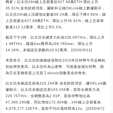
獨家｜以太坊24h鏈上交易量近627.68萬ETH 環比上升
35.51%:金色財經消息，據歐科云鏈OKLink鏈上數據顯示，
以太坊24h鏈上活躍地址數逾38.24萬，環比下降4.85%；鏈
上交易量近627.68萬ETH，環比上升35.51%；鏈上交易筆
數逾112.12萬筆，環比上升5.1%。
截至下午2時，以太坊全網算力約為226.09TH/s，環比上升
1.98TH/s，建議Gas費用為168.78Gwei，環比上升
14.16%，未確認交易數約10.62萬筆。[2020/9/11]
考恩表示，以太坊的拋物線漲勢比2015年比特幣牛市反轉的
初始增長要高。以太坊作為山寨幣，可能會超過比特幣，因
為它在某種程度上充當了altcoin指數基金的角色。
以太坊未確認交易為103,194筆:金色財經消息，據OKLink數
據顯示，以太坊未確認交易103,194筆，當前全網算力為
220.75TH/s，全網難度為2.91P，當前持幣地址為
47,360,290個，同比增加172,404個，24h鏈上交易量為
4,878,177.12ETH，當前平均出塊時間為12s。[2020/9/7]