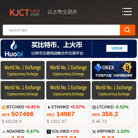
以太幣交易所
BTC/HKD
+0.81%
ETH/HKD
+0.57%
LTC/HKD
-0.02%
507466
14967
356.2
HK$
HK$
HK$
$ 65134.9
$ 1921.07
$ 45.72
ADA/HKD
-5.67%
SOL/HKD
+1%
XRP/HKD
-1.52%