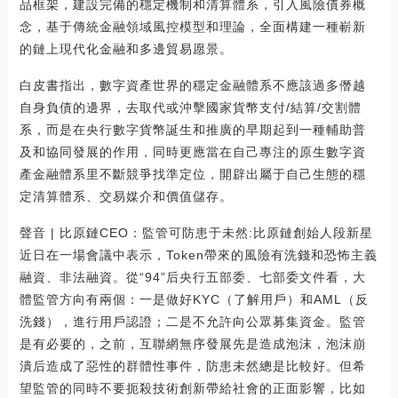
品框架，建設完備的穩定機制和清算體系，引入風險債券概
念，基于傳統金融領域風控模型和理論，全面構建一種嶄新
的鏈上現代化金融和多邊貿易愿景。
白皮書指出，數字資產世界的穩定金融體系不應該過多僭越
自身負債的邊界，去取代或沖擊國家貨幣支付/結算/交割體
系，而是在央行數字貨幣誕生和推廣的早期起到一種輔助普
及和協同發展的作用，同時更應當在自己專注的原生數字資
產金融體系里不斷競爭找準定位，開辟出屬于自己生態的穩
定清算體系、交易媒介和價值儲存。
聲音 | 比原鏈CEO：監管可防患于未然:比原鏈創始人段新星
近日在一場會議中表示，Token帶來的風險有洗錢和恐怖主義
融資、非法融資。從“94”后央行五部委、七部委文件看，大
體監管方向有兩個：一是做好KYC（了解用戶）和AML（反
洗錢），進行用戶認證；二是不允許向公眾募集資金。監管
是有必要的，之前，互聯網無序發展先是造成泡沫，泡沫崩
潰后造成了惡性的群體性事件，防患未然總是比較好。但希
望監管的同時不要扼殺技術創新帶給社會的正面影響，比如