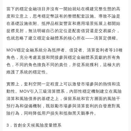
當下的穩定金融項目并沒有一開始就站在構建完整生態的高
度和立意上，思考穩定幣該有的整體配套設施。導致不論是
在基礎設施依附、抵押品框架豐富和應用場景拓展上都開始
捉襟見肘，無法明確自己的定位是配套借貸還是交易媒介，
也就忽略了建立穩定金融體系的核心所在——清算定價權。
MOV穩定金融系統分為抵押者、借貸者、清算套利者等10種
角色，充分考慮直接和間接參與穩定金融體系貢獻的所有角
色，不同的角色擔負不同的責任，并從系統獲利，這極大的
維護了系統的穩定性。
實際上，套利空間一定程度上可以激發市場參與的熱情和流
動性。MOV引入三級清算體系，內部性穩定機制建立在風險
清算和風險債券的基礎之上，保留系統和官方層面的風險干
預行為和儲備機制，既鼓勵市場參與清算套利的自發應對風
險行為，同時降低用戶損失和抵御黑天鵝事件。
3．首創全天候風險度量體系