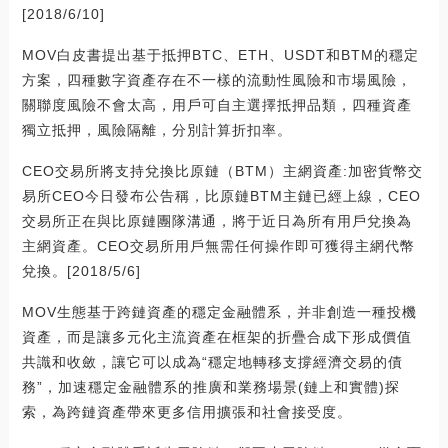
[2018/6/10]
MOV白皮書提出基于抵押BTC、ETH、USDT和BTM的穩定
方案，四種數字資產存在不一樣的流動性風險和市場風險，
關聯度風險不會太高，用戶可自主選擇抵押品類，四種資產
獨立抵押，風險隔離，分別計算折扣率。
CEO交易所將支持兌換比原鏈（BTM）主網資產:加密貨幣交
易所CEO今日發布公告稱，比原鏈BTM主鏈已經上線，CEO
交易所正在與比原鏈團隊溝通，將于近日為所有用戶兌換為
主網資產。CEO交易所用戶無需任何操作即可獲得主網代幣
兌換。[2018/5/6]
MOV生態基于跨鏈資產的穩定金融體系，并非創造一種投機
資產，而是讓多元化主流資產在框架的折疊合成下形成價值
共識和收斂，讓它可以成為“穩定地轉移支撐經濟交易的債
務”，加速穩定金融體系的推廣和業務場景(鏈上和實體)探
索，為跨鏈資產帶來更多信用擴張和社會接受度。