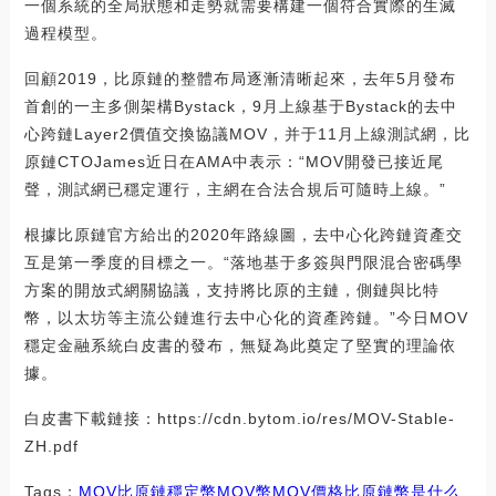
一個系統的全局狀態和走勢就需要構建一個符合實際的生滅
過程模型。
回顧2019，比原鏈的整體布局逐漸清晰起來，去年5月發布
首創的一主多側架構Bystack，9月上線基于Bystack的去中
心跨鏈Layer2價值交換協議MOV，并于11月上線測試網，比
原鏈CTOJames近日在AMA中表示：“MOV開發已接近尾
聲，測試網已穩定運行，主網在合法合規后可隨時上線。”
根據比原鏈官方給出的2020年路線圖，去中心化跨鏈資產交
互是第一季度的目標之一。“落地基于多簽與門限混合密碼學
方案的開放式網關協議，支持將比原的主鏈，側鏈與比特
幣，以太坊等主流公鏈進行去中心化的資產跨鏈。”今日MOV
穩定金融系統白皮書的發布，無疑為此奠定了堅實的理論依
據。
白皮書下載鏈接：https://cdn.bytom.io/res/MOV-Stable-
ZH.pdf
Tags：
MOV
比原鏈
穩定幣MOV幣
MOV價格
比原鏈幣是什么