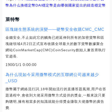
幣為什么換穩定幣DAI
穩定幣是由哪個國家提出的
鑄造穩定幣
萊特幣
區塊鏈生態系統的演變——硬幣安全收購CMC_CMC
金錢安全,不止如此它的觸角已經延伸到所有的加密貨幣和區
塊鏈領域4月2日正式宣布收購全球最大的數字貨幣數據聚合
網站CoinMarketCap(CMC)CoinSecurity創始人兼首席執行
官趙長.
1900/1/1 0:00:00
為什么現如今采用撒幣模式的互聯網公司越來越少
_USD
撒幣屬于網絡流行詞,18年開始流行的直播答題風潮,用戶在答
題過程中,會收到大佬采用撒幣方式提供的獎金,一般來說只要
夠聰明,擁有相當多的知識就能分得獎金賺取大佬撒幣的廣告
費.