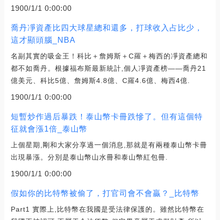
1900/1/1 0:00:00
喬丹凈資產比四大球星總和還多，打球收入占比少，
這才顯頭腦_NBA
名副其實的吸金王！科比＋詹姆斯＋C羅＋梅西的凈資產總和
都不如喬丹。根據福布斯最新統計,個人凈資產榜——喬丹21
億美元、科比5億、詹姆斯4.8億、C羅4.6億、梅西4億.
1900/1/1 0:00:00
短暫炒作過后暴跌！泰山幣卡冊跌慘了。但有這個特
征就會漲1倍_泰山幣
上個星期,剛和大家分享過一個消息,那就是有兩種泰山幣卡冊
出現暴漲。分別是泰山幣山水冊和泰山幣紅包冊.
1900/1/1 0:00:00
假如你的比特幣被偷了，打官司會不會贏？_比特幣
Part1 實際上,比特幣在我國是受法律保護的。雖然比特幣在