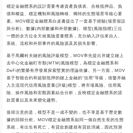
穩定金融體系的設計需要考慮資產負債表、合格抵押品、負
債和權益、穩定機制和風險轉移、獨特的生態場景等核心要
素。MOV穩定金融體系白皮書提出了一套基于經驗(場景假設
與分析)、數據(內部數據和外部數據)、模型(風險指標)三位
一體的全方位全天候風險度量體系，充分納入評估來自人、
系統、流程和外部事件的風險源及其損失影響。
基于馬爾科夫鏈的風險評級模型，MOV率先提出并建立鏈上
去中心化金融盯市類(MTM)風險模型，為穩定金融體系和
DeFi的繁榮有序發展探索堅實的理論依據。另一方面，MOV
基于智能合約和超額抵押的鏈上金融的“信用”等級，借鑒并融
入主流現代信用風險度量(評級)模型，將市場風險、信用風
險、操作風險和宏觀因素結合分析，反映穩定金融體系的貸
款質量以及未來變化趨勢。
值得注意的是，模型不是一成不變的，也不單是基于歷史數
據的回歸分析。MOV穩定金融體系如同一個自然生長的生態
系統，有出生有死亡，有貸款創建就有貸款消滅，因此預測