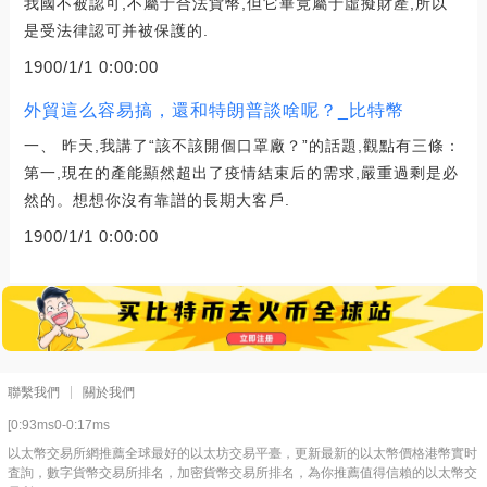
我國不被認可,不屬于合法貨幣,但它畢竟屬于虛擬財產,所以
是受法律認可并被保護的.
1900/1/1 0:00:00
外貿這么容易搞，還和特朗普談啥呢？_比特幣
一、 昨天,我講了“該不該開個口罩廠？”的話題,觀點有三條：
第一,現在的產能顯然超出了疫情結束后的需求,嚴重過剩是必
然的。想想你沒有靠譜的長期大客戶.
1900/1/1 0:00:00
聯繫我們
關於我們
[0:93ms0-0:17ms
以太幣交易所網推薦全球最好的以太坊交易平臺，更新最新的以太幣價格港幣實时
査詢，數字貨幣交易所排名，加密貨幣交易所排名，為你推薦值得信賴的以太幣交