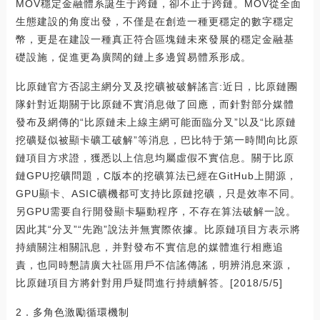
MOV穩定金融體系誕生于跨鏈，卻不止于跨鏈。MOV從全面
生態建設的角度出發，不僅是在創造一種更穩定的數字穩定
幣，更是在建設一種真正符合區塊鏈未來發展的穩定金融基
礎設施，促進更為廣闊的鏈上多邊貿易體系形成。
比原鏈官方否認主網分叉及挖礦被破解謠言:近日，比原鏈團
隊針對近期關于比原鏈不實消息做了回應，而針對部分媒體
發布及網傳的“比原鏈未上線主網可能面臨分叉”以及“比原鏈
挖礦疑似被顯卡礦工破解”等消息，巴比特于第一時間向比原
鏈項目方求證，獲悉以上信息均屬虛假不實信息。關于比原
鏈GPU挖礦問題，C版本的挖礦算法已經在GitHub上開源，
GPU顯卡、ASIC礦機都可支持比原鏈挖礦，只是效率不同。
另GPU需要自行開發顯卡驅動程序，不存在算法破解一說。
因此其“分叉”“先跑”說法并無實際依據。比原鏈項目方表示將
持續關注相關訊息，并對發布不實信息的媒體進行相應追
責，也同時懇請廣大社區用戶不信謠傳謠，明辨消息來源，
比原鏈項目方將針對用戶疑問進行持續解答。[2018/5/5]
2．多角色激勵循環機制