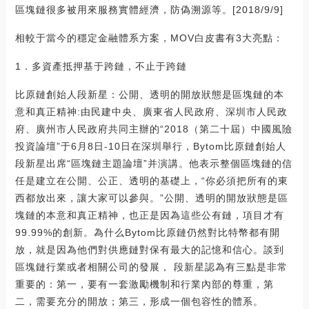
區塊鏈很多被用來服務實體經濟，防偽溯源等。[2018/9/9]
相較于當今的穩定金融體系方案，MOV白皮書有3大亮點：
1．多資產抵押基于跨鏈，不止于跨鏈
比原鏈創始人段新星：公開、透明的開放狀態是區塊鏈的本
意和真正精神:由民建中央、廣東省人民政府、深圳市人民政
府、廣州市人民政府共同主辦的“2018（第二十屆）中國風險
投資論壇”于6月8日-10日在深圳舉行，Bytom比原鏈創始人
段新星出席“區塊鏈主題論壇”并演講。他表示整個區塊鏈的信
任是建立在公開、公正、透明的基礎上，“你必須把所有的東
西都放出來，讓大家可以參與。”公開、透明的開放狀態是區
塊鏈的本意和真正精神，也正是因為這些公有鏈，項目才有
99.99%的創新。為什么Bytom比原鏈仍然對比特幣都有開
放，就是因為他們對供應鏈對保有最大的記憶和信心。談到
區塊鏈行業或者相關公司的發展， 段新星認為有三點是非常
重要的：第一，要有一套激勵機制和行業內部的尊重，第
二，需要充分的開放；第三，形成一個包容性的體系。