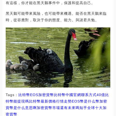
有這樣，你才能在黑天鵝事件中，保護和提高自己。
黑天鵝可能帶來風險，也可能帶來機遇。能否在黑天鵝來臨
時，從容應對，取決于你的態度、能力。與諸君共勉。
Tags：
比特幣
EOS
加密貨幣比特幣中國官網聯系方式
40億比
特幣能提現嗎
比特幣最新價格行情走勢
EOS幣是什么幣加密
貨幣是什么意思啊
加密貨幣市場還有未來嗎知乎
全球十大加
密貨幣