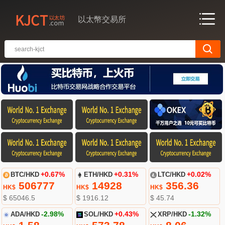
以太幣交易所
BTC/HKD
+0.67%
ETH/HKD
+0.31%
LTC/HKD
+0.02%
506777
14928
356.36
HK$
HK$
HK$
$ 65046.5
$ 1916.12
$ 45.74
ADA/HKD
-2.98%
SOL/HKD
+0.43%
XRP/HKD
-1.32%