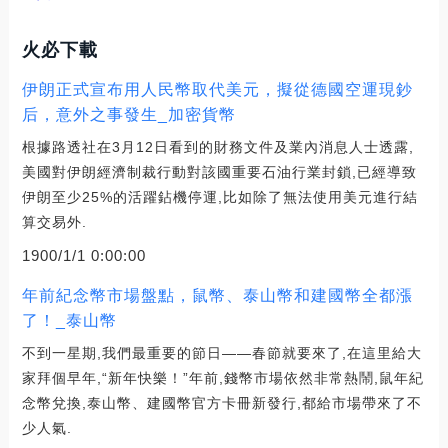
火必下載
伊朗正式宣布用人民幣取代美元，擬從德國空運現鈔
后，意外之事發生_加密貨幣
根據路透社在3月12日看到的財務文件及業內消息人士透露,
美國對伊朗經濟制裁行動對該國重要石油行業封鎖,已經導致
伊朗至少25%的活躍鉆機停運,比如除了無法使用美元進行結
算交易外.
1900/1/1 0:00:00
年前紀念幣市場盤點，鼠幣、泰山幣和建國幣全都漲
了！_泰山幣
不到一星期,我們最重要的節日——春節就要來了,在這里給大
家拜個早年,“新年快樂！”年前,錢幣市場依然非常熱鬧,鼠年紀
念幣兌換,泰山幣、建國幣官方卡冊新發行,都給市場帶來了不
少人氣.