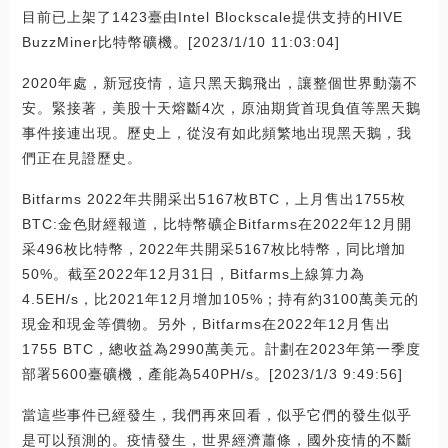
目前已上架了1423臺由Intel Blockscale提供支持的HIVE
BuzzMiner比特幣礦機。[2023/1/10 11:03:04]
2020年處，新冠疫情，這只黑天鵝飛出，讓整個世界動蕩不
安。緊接著，美股十天熔斷4次，原油期貨首現負值等黑天鵝
事件接連出現。歷史上，從沒有如此頻繁地出現黑天鵝，我
們正在見證歷史。
Bitfarms 2022年共開采出5167枚BTC，上月售出1755枚
BTC:金色財經報道，比特幣礦企Bitfarms在2022年12月開
采496枚比特幣，2022年共開采5167枚比特幣，同比增加
50%。截至2022年12月31日，Bitfarms上線算力為
4.5EH/s，比2021年12月增加105%；持有約3100萬美元的
現金和現金等價物。另外，Bitfarms在2022年12月售出
1755 BTC，總收益為2990萬美元。計劃在2023年第一季度
部署5600臺礦機，產能為540PH/s。[2023/1/3 9:49:56]
當這些事件已經發生，我們再來回看，似乎它們的發生似乎
是可以預測的。疫情發生，世界經濟蕭條，國外疫情的不斷