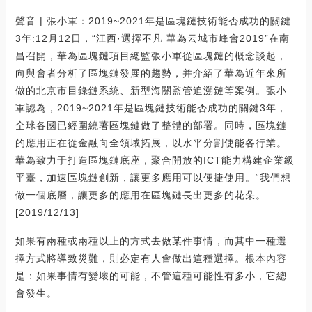
聲音 | 張小軍：2019~2021年是區塊鏈技術能否成功的關鍵
3年:12月12日，“江西·選擇不凡 華為云城市峰會2019”在南
昌召開，華為區塊鏈項目總監張小軍從區塊鏈的概念談起，
向與會者分析了區塊鏈發展的趨勢，并介紹了華為近年來所
做的北京市目錄鏈系統、新型海關監管追溯鏈等案例。張小
軍認為，2019~2021年是區塊鏈技術能否成功的關鍵3年，
全球各國已經圍繞著區塊鏈做了整體的部署。同時，區塊鏈
的應用正在從金融向全領域拓展，以水平分割使能各行業。
華為致力于打造區塊鏈底座，聚合開放的ICT能力構建企業級
平臺，加速區塊鏈創新，讓更多應用可以便捷使用。“我們想
做一個底層，讓更多的應用在區塊鏈長出更多的花朵。
[2019/12/13]
如果有兩種或兩種以上的方式去做某件事情，而其中一種選
擇方式將導致災難，則必定有人會做出這種選擇。根本內容
是：如果事情有變壞的可能，不管這種可能性有多小，它總
會發生。