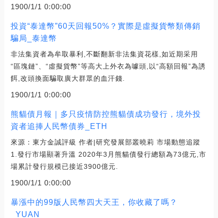
1900/1/1 0:00:00
投資“泰達幣”60天回報50%？實際是虛擬貨幣類傳銷
騙局_泰達幣
非法集資者為牟取暴利,不斷翻新非法集資花樣,如近期采用
“區塊鏈”、“虛擬貨幣”等高大上外衣為噱頭,以“高額回報”為誘
餌,改頭換面騙取廣大群眾的血汗錢.
1900/1/1 0:00:00
熊貓債月報｜多只疫情防控熊貓債成功發行，境外投
資者追捧人民幣債券_ETH
來源：東方金誠評級 作者|研究發展部叢曉莉 市場動態追蹤
1.發行市場顯著升溫 2020年3月熊貓債發行總額為73億元,市
場累計發行規模已接近3900億元.
1900/1/1 0:00:00
暴漲中的99版人民幣四大天王，你收藏了嗎？
_YUAN