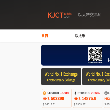
以太幣交易所
首頁
以太幣
BTC/HKD
+0.38%
ETH/HKD
+1.94%
L
503398
14875.9
HK$
HK$
HK
$ 64612.7
$ 1909.37
$ 45