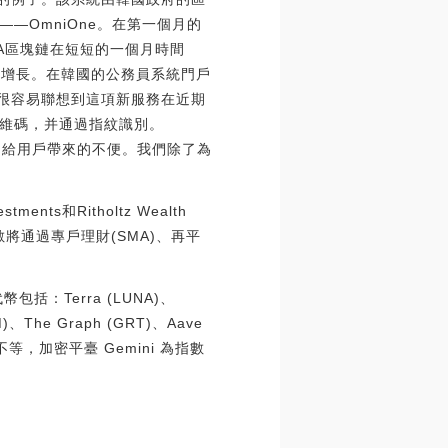
——OmniOne。在第一個月的
A區塊鏈在短短的一個月時間
快速增長。在韓國的公務員系統門戶
人很容易聯想到這項新服務在近期
維碼，并通過指紋識別。
程中給用戶帶來的不便。我們除了為
ents和Ritholtz Wealth
，該指數將通過專戶理財(SMA)、再平
括：Terra (LUNA)、
TM)、The Graph (GRT)、Aave
 到 7%不等，加密平臺 Gemini 為指數