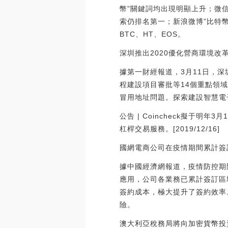
幣”關鍵詞均出現明顯上升；微信指
索仍排名第一；新浪微博”比特幣
BTC、HT、EOS。
深圳推出2020優化營商環境
據第一財經報道，3月11日，
程建設項目審批等14個重點領
冒用地址問題。探索建設智慧電
公告 | Coincheck擬于明
杠桿交易服務。[2019/12/16]
國網電商公司在疫情期間累計簽訂
據中國經濟網報道，疫情防控期
應用，公司各業務已累計簽訂區
簽約成本，極大提升了簽約效率
險。
澳大利亞稅務局將向加密貨幣投