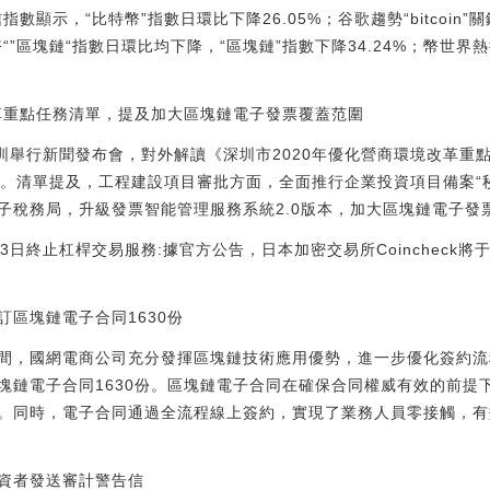
數顯示，“比特幣”指數日環比下降26.05%；谷歌趨勢“bitcoin
“”區塊鏈“指數日環比均下降，“區塊鏈”指數下降34.24%；幣世
改革重點任務清單，提及加大區塊鏈電子發票覆蓋范圍
深圳舉行新聞發布會，對外解讀《深圳市2020年優化營商環境改革重
域。清單提及，工程建設項目審批方面，全面推行企業投資項目備案“
子稅務局，升級發票智能管理服務系統2.0版本，加大區塊鏈電子發
年3月13日終止杠桿交易服務:據官方公告，日本加密交易所Coincheck將
區塊鏈電子合同1630份
間，國網電商公司充分發揮區塊鏈技術應用優勢，進一步優化簽約流
塊鏈電子合同1630份。區塊鏈電子合同在確保合同權威有效的前提
。同時，電子合同通過全流程線上簽約，實現了業務人員零接觸，有
資者發送審計警告信