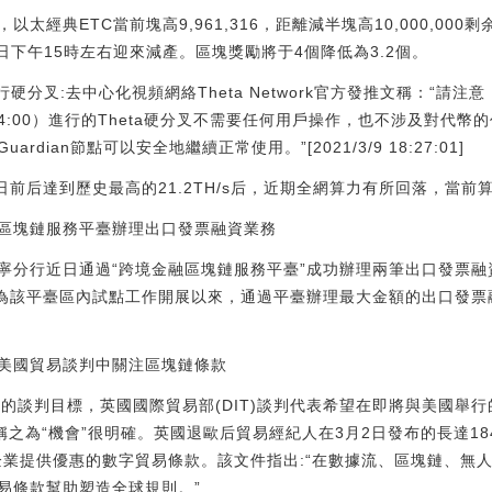
，以太經典ETC當前塊高9,961,316，距離減半塊高10,000,000
7日下午15時左右迎來減產。區塊獎勵將于4個降低為3.2個。
1日進行硬分叉:去中心化視頻網絡Theta Network官方發推文稱：“
日4:00）進行的Theta硬分叉不需要任何用戶操作，也不涉及對代
dian節點可以安全地繼續正常使用。”[2021/3/9 18:27:01]
前后達到歷史最高的21.2TH/s后，近期全網算力有所回落，當前算力
區塊鏈服務平臺辦理出口發票融資業務
寧分行近日通過“跨境金融區塊鏈服務平臺”成功辦理兩筆出口發票融資
成為該平臺區內試點工作開展以來，通過平臺辦理最大金額的出口發
美國貿易談判中關注區塊鏈條款
國公布的談判目標，英國國際貿易部(DIT)談判代表希望在即將與美國
稱之為“機會”很明確。英國退歐后貿易經紀人在3月2日發布的長達1
企業提供優惠的數字貿易條款。該文件指出:“在數據流、區塊鏈、無
易條款幫助塑造全球規則。”