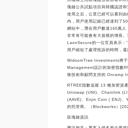
塊鏈公共試點項目與韓國認證和安全
使用之后，公眾已經可以看到由
內，用戶使用記錄已經達到了50
網站中，潛在用戶數達165萬
非常有可能會有大規模的增長。
LaonSecure的一位官員
用戶縮短了處理投訴的時間，還
WidsomTree Investments
Management設計的加密指數RW
衡技術和顧問支持的 Onramp 
RTREE指數追蹤 13 種加密資產
Uniswap (UNI)、Chainlink 
(AAVE)、Enjin Coin ( ENJ
的托管商。（Blockworks）[2022/
區塊鏈資訊
騰訊御見：黑客入侵多家企業管