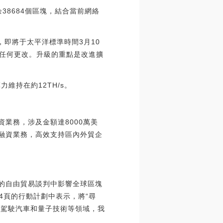
剩余38684個區塊，結合當前網絡
請注意，即將于太平洋標準時間3月10
幣的任何更改。升級的重點是改進擴
維持在約12TH/s。
業務，涉及金額達8000萬美
票融資業務，高效支持區內外貿企
舉行的自由貿易談判中影響全球區塊
84頁的行動計劃中表示，將“尋
人駕駛汽車和量子技術等領域，我