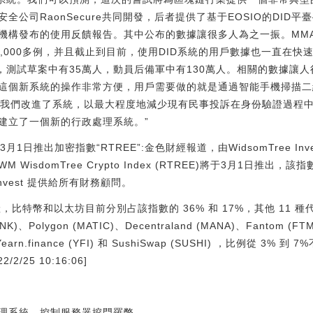
公司RaonSecure共同開發，后者提供了基于EOSIO的DID平臺
機構發布的使用反饋報告。其中公布的數據讓很多人為之一振。MM
,000多例，并且截止到目前，使用DID系統的用戶數據也一直在
人，測試草案中有35萬人，動員后備軍中有130萬人。相關的數據讓
這個新系統的操作非常方便，用戶需要做的就是通過智能手機掃描二
表示：“我們改進了系統，以最大程度地減少現有民事投訴在身份驗證過
建立了一個新的行政處理系統。”
將于3月1日推出加密指數“RTREE”:金色財經報道，由WidsomTree Investm
M WisdomTree Crypto Index (RTREE)將于3月1日推出
Invest 提供給所有財務顧問。
，比特幣和以太坊目前分別占該指數的 36% 和 17%，其他 11 種代幣包
(LINK)、Polygon (MATIC)、Decentraland (MANA)、Fantom (F
)、Yearn.finance (YFI) 和 SushiSwap (SUSHI) ，比例從 3%
2/25 10:16:06]
理系統，控制服務器挖門羅幣