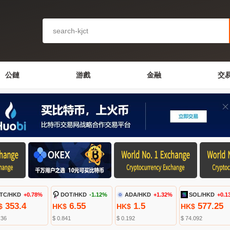
公鏈
游戲
金融
交
TC/HKD
+0.78%
DOT/HKD
-1.12%
ADA/HKD
+1.32%
SOL/HKD
+0.1
353.4
6.55
1.5
577.25
$
HK$
HK$
HK$
.36
$ 0.841
$ 0.192
$ 74.092