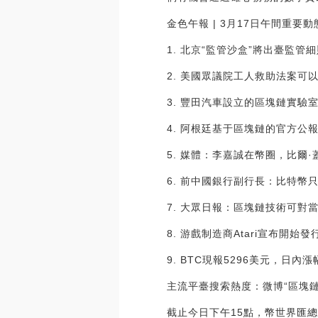
金色午報 | 3月17日午間重要動
1. 北京“監管沙盒”將出臺監管
2. 美國眾議院工人救助法案可
3. 豐田汽車設立的區塊鏈實驗
4. 阿根廷基于區塊鏈的官方公
5. 媒體：李嘉誠在幣圈，比爾
6. 前中國銀行副行長：比特幣只
7. 大眾日報：區塊鏈技術可對
8. 游戲制造商Atari宣布開始
9. BTC現報5296美元，日內漲
主流平臺搜索熱度：微博“區塊鏈”
截止今日下午15點，幣世界匯總