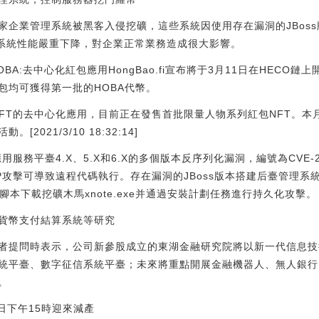
家企業管理系統被黑客入侵挖礦，這些系統因使用存在漏洞的JBos
致系統性能嚴重下降，對企業正常業務造成很大影響。
發HOBA:去中心化紅包應用HongBao.fi宣布將于3月11日在HECO
包均可獲得第一批的HOBA代幣。
藝術與NFT的去中心化應用，目前正在發售首批限量人物系列紅包NFT。
021/3/10 18:32:14]
應用服務平臺4.X、5.X和6.X的多個版本反序列化漏洞，編號為CVE-2017
XP攻擊可導致遠程代碼執行。存在漏洞的JBoss版本搭建后臺管理
hell腳本下載挖礦木馬xnote.exe并通過安裝計劃任務進行持久化攻擊。
貨幣支付結算系統等研究
者提問時表示，公司新參股成立的東湖金融研究院將以新一代信息技
統平臺、數字征信系統平臺；未來將重點開展金融機器人、無人銀行
。
17日下午15時迎來減產