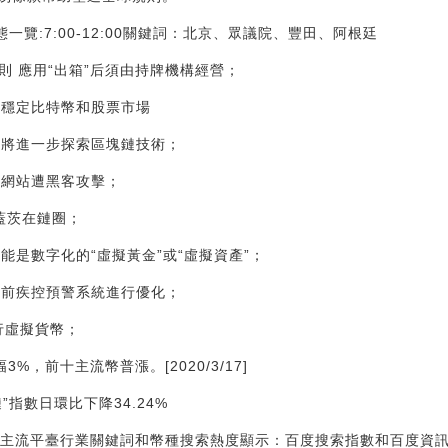
態一覽:7:00-12:00關鍵詞：北京、眾議院、豐田、阿根廷
細則 應用“出箱”后須由持牌機構經營；
以穩定比特幣和股票市場
室將進一步探索區塊鏈技術；
報網站遭黑客攻擊；
·蓋茨在鏈圈；
能是數字化的“虛擬黃金”或“虛擬資產”；
當前疾控預警系統進行優化；
發行虛擬貨幣；
幅3%，前十主流幣普漲。[2020/3/17]
指數日環比下降34.24%
主流平臺行業關鍵詞和幣種搜索熱度顯示：百度搜索指數和百度資訊指