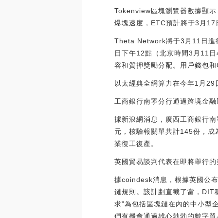
Tokenview區塊瀏覽器數據顯示
爆塊速度，ETC預計將于3月1
Theta Network將于3月1
日下午12點（北京時間3月11
容和質押獎勵分配。用戶錢包和Guar
以太經典全網算力在今年1月29日
工商銀行南寧分行通過跨境金融
據新浪網消息，廣西工商銀行南
元，核驗報關單共計145份，
業復工復產。
英國貿易談判代表在即將舉行的
據coindesk消息，根據英
鏈規則。該計劃直截了當，DIT
求”為包括區塊鏈在內的中小型
們有機會通過雄心勃勃的數字貿