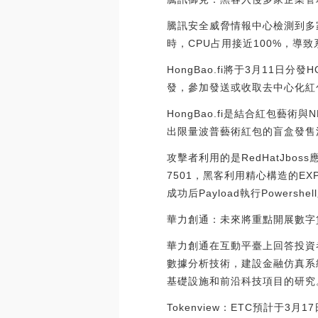
騰訊安全威脅情報中心檢測到多
時，CPU占用接近100%，導
HongBao.fi將于3月11日分
發，參加發送或收取去中心化紅
HongBao.fi是結合紅包
出限量波普藝術紅包的盲盒發售活動。[2
攻擊者利用的是RedHatJboss
7501，黑客利用精心構造的E
成功后Payload執行Powers
華力創通：未來將重點開展數字
華力創通在互動平臺上回答投資
數據分析技術，建設金融仿真系
基礎設施和前沿科技項目的研究
Tokenview：ETC預計于3月