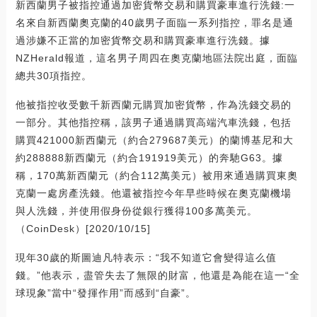
新西蘭男子被指控通過加密貨幣交易和購買豪車進行洗錢:一
名來自新西蘭奧克蘭的40歲男子面臨一系列指控，罪名是通
過涉嫌不正當的加密貨幣交易和購買豪車進行洗錢。據
NZHerald報道，這名男子周四在奧克蘭地區法院出庭，面臨
總共30項指控。
他被指控收受數千新西蘭元購買加密貨幣，作為洗錢交易的
一部分。其他指控稱，該男子通過購買高端汽車洗錢，包括
購買421000新西蘭元（約合279687美元）的蘭博基尼和大
約288888新西蘭元（約合191919美元）的奔馳G63。據
稱，170萬新西蘭元（約合112萬美元）被用來通過購買東奧
克蘭一處房產洗錢。他還被指控今年早些時候在奧克蘭機場
與人洗錢，并使用假身份從銀行獲得100多萬美元。
（CoinDesk）[2020/10/15]
現年30歲的斯圖迪凡特表示：“我不知道它會變得這么值
錢。”他表示，盡管失去了無限的財富，他還是為能在這一“全
球現象”當中“發揮作用”而感到“自豪”。