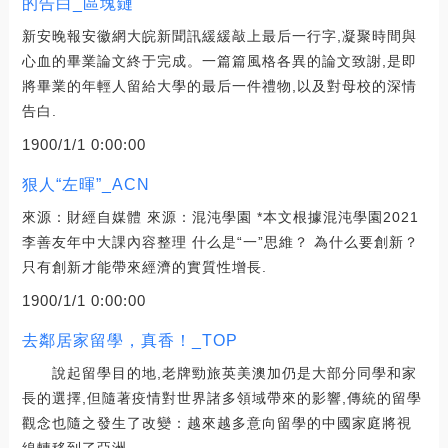
的告白_區塊鏈
新安晚報安徽網大皖新聞訊緩緩敲上最后一行字,凝聚時間與
心血的畢業論文終于完成。一篇篇風格各異的論文致謝,是即
將畢業的年輕人留給大學的最后一件禮物,以及對母校的深情
告白.
1900/1/1 0:00:00
狠人“左暉”_ACN
來源：財經自媒體 來源：混沌學園 *本文根據混沌學園2021
李善友年中大課內容整理 什么是“一”思維？ 為什么要創新？
只有創新才能帶來經濟的實質性增長.
1900/1/1 0:00:00
去鄰居家留學，真香！_TOP
說起留學目的地,老牌勁旅英美澳加仍是大部分同學和家
長的選擇,但隨著疫情對世界諸多領域帶來的影響,傳統的留學
觀念也隨之發生了改變：越來越多意向留學的中國家庭將視