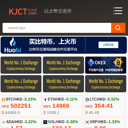
以太幣交易所
BTC/HKD
-0.23%
ETH/HKD
-0.11%
LTC/HKD
-0.52%
502251
14866
354.41
HK$
HK$
HK$
$ 64465.5
$ 1908.1
$ 45.49
ADA/HKD
-3.22%
SOL/HKD
-0.38%
XRP/HKD
-1.33%