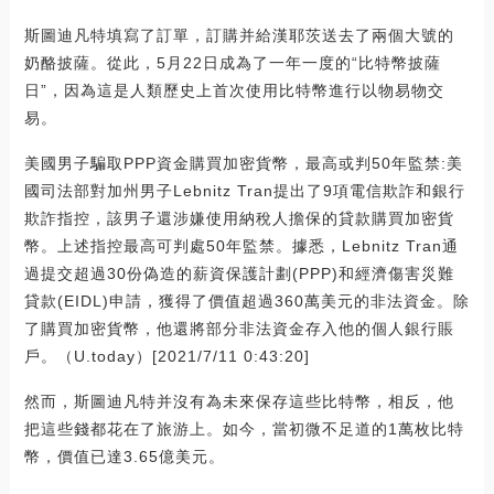
斯圖迪凡特填寫了訂單，訂購并給漢耶茨送去了兩個大號的
奶酪披薩。從此，5月22日成為了一年一度的“比特幣披薩
日”，因為這是人類歷史上首次使用比特幣進行以物易物交
易。
美國男子騙取PPP資金購買加密貨幣，最高或判50年監禁:美
國司法部對加州男子Lebnitz Tran提出了9項電信欺詐和銀行
欺詐指控，該男子還涉嫌使用納稅人擔保的貸款購買加密貨
幣。上述指控最高可判處50年監禁。據悉，Lebnitz Tran通
過提交超過30份偽造的薪資保護計劃(PPP)和經濟傷害災難
貸款(EIDL)申請，獲得了價值超過360萬美元的非法資金。除
了購買加密貨幣，他還將部分非法資金存入他的個人銀行賬
戶。（U.today）[2021/7/11 0:43:20]
然而，斯圖迪凡特并沒有為未來保存這些比特幣，相反，他
把這些錢都花在了旅游上。如今，當初微不足道的1萬枚比特
幣，價值已達3.65億美元。