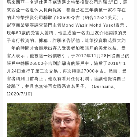
馬來西亞一名退休男子稱遭遇比特幣投資公司詐騙:近日，馬
來西亞一名退休人員向報案，稱自己在三年前被一家不存在
的比特幣投資公司騙取了53500令吉（約合12521美元）。
彭亨商業犯罪調查部門主管Mohd Wazir Mohd Yusof表示，
現年60歲的受害人聲稱，他是通過一名由朋友介紹認識的男
子進行投資的。據稱，詐騙者告訴他，這筆投資將花費大約
一年的時間才會顯示出存入受害者加密賬戶的美元收益。受
害人表示，他被這一出價吸引，于2017年11月28日從自己的
賬戶中轉賬26500令吉到詐騙者的賬戶中，隨后于2018年1
月24日進行了第二次交易，再次轉賬27000令吉。然而，受
害者稱到目前為止，他沒有看到任何利潤，這讓他覺得自己
被騙了，并且也無法再次聯系這名男子。（Bernama）
[2020/7/10]