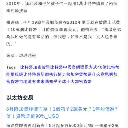
2010年，漢耶茨和他的孩子們一起用1萬比特幣購買了兩個
棒約翰披薩
報道稱，今年39歲的漢耶茨僅在2010年夏天就在披薩上花費
了10萬個比特幣，目前價值38億美元。他補充說：“我愿意認
為我所做的是有幫助的，但我想，如果不是我，別人也會來
的。”
來源：環球時報
Tags：
比特幣
加密貨幣比特幣中國官網聯系方式
40億比特幣
能提現嗎
比特幣最新價格行情走勢加密貨幣是什么意思啊
加
密貨幣市場還有未來嗎知乎
全球十大加密貨幣
以太坊交易
8月附加費蜂擁而至！1個箱子2萬美元？1年船價翻7
倍！貨幣貶值90%_USD
海運費即將再創新高！8月起多收5000美元/箱,一個箱子2萬