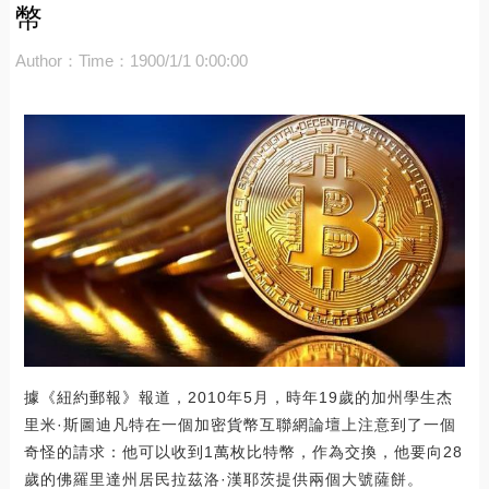
幣
Author：
Time：1900/1/1 0:00:00
據《紐約郵報》報道，2010年5月，時年19歲的加州學生杰
里米·斯圖迪凡特在一個加密貨幣互聯網論壇上注意到了一個
奇怪的請求：他可以收到1萬枚比特幣，作為交換，他要向28
歲的佛羅里達州居民拉茲洛·漢耶茨提供兩個大號薩餅。