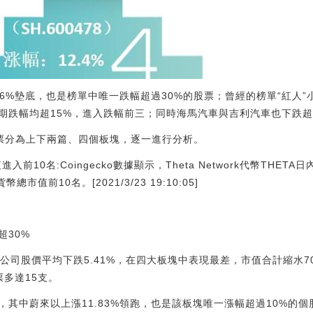
66%墊底，也是榜單中唯一跌幅超過30%的股票；曾經的榜單“紅人
期跌幅均超15%，進入跌幅前三；同時海馬汽車與吉利汽車也下跌超
票分為上下兩篇、四個板塊，逐一進行分析。
市值進入前10名:Coingecko數據顯示，Theta Network代幣THETA
值前10名。[2021/3/23 19:10:05]
超30%
公司股價平均下跌5.41%，在四大板塊中表現最差，市值合計縮水70
多達15支。
其中蔚來以上漲11.83%領跑，也是該板塊唯一漲幅超過10%的