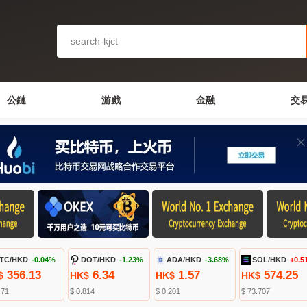
公鏈
游戲
金融
交
TC/HKD
-0.04%
DOT/HKD
-1.23%
ADA/HKD
-3.68%
SOL/HKD
+0.5
356.13
6.34
1.57
574.25
$
HK$
HK$
HK$
.71
$ 0.814
$ 0.201
$ 73.707