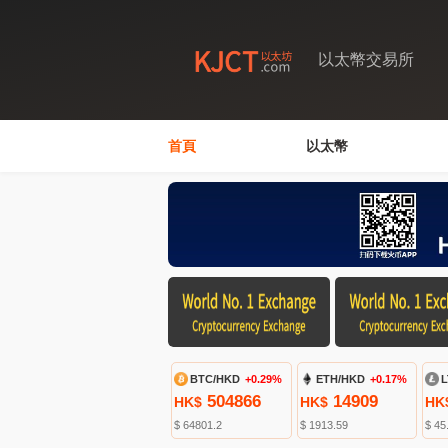
以太幣交易所
首頁
以太幣
BTC/HKD
+0.29%
ETH/HKD
+0.17%
L
504866
14909
HK$
HK$
HK
$ 64801.2
$ 1913.59
$ 45