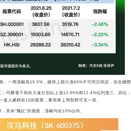
跑，一周漲幅為16.5%，雖與上期大漲60%不可同日而語，但在總
二；均勝電子與科力遠分別以上漲13.85%和12.4%位列第三、四位；
一進入總榜前15的股票，乘用車上周頹勢可見一斑。
外，其余“飄紅”的個股，漲幅均在10%以內。