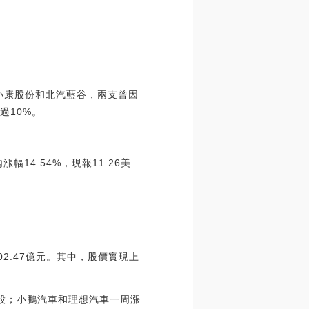
”小康股份和北汽藍谷，兩支曾因
過10%。
日內漲幅14.54%，現報11.26美
2.47億元。其中，股價實現上
個股；小鵬汽車和理想汽車一周漲