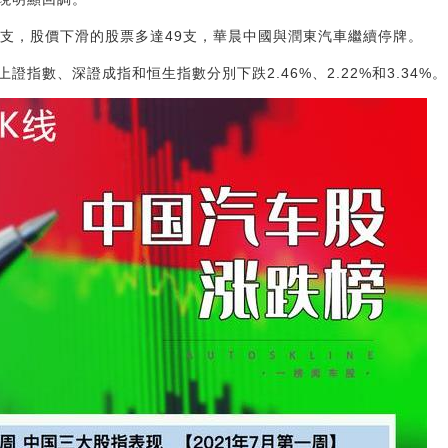
0支，股價下滑的股票多達49支，華晨中國與潤東汽車繼續停牌。
指數、深證成指和恒生指數分別下跌2.46%、2.22%和3.34%。