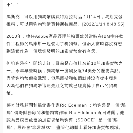
不’。”
馬斯克：可以用狗狗幣購買特斯拉商品:1月14日，馬斯克發
推稱，可以用狗狗幣購買特斯拉商品。[2022/1/14 8:48:55]
2013年，擔任Adobe產品經理的帕爾默與當時在IBM擔任軟
件工程師的馬庫斯一起發明了狗狗幣。但兩人當時都沒有想
到這種作為一個玩笑發明的加密貨幣會有今天。
但狗狗幣今年開始走紅，目前是市值排名前10的加密貨幣之
一。今年早些時候，狗狗幣一度觸及近74美分的歷史高點。
盡管狗狗幣價格飛漲，但馬庫斯和帕爾默并沒有從中獲利，
因為他們在狗狗幣迅速走紅之前就已經賣掉了自己的狗狗
幣。
傳奇財務顧問和暢銷書作家Ric Edelman ：狗狗幣是一個“騙
局”:傳奇財務顧問和暢銷書作家 Ric Edelman 近日透露，他
認為受模因啟發的加密貨幣狗狗幣（$DOGE）是一個“騙
局”，最終會“非常糟糕”，盡管他總體上看好加密貨幣領域。