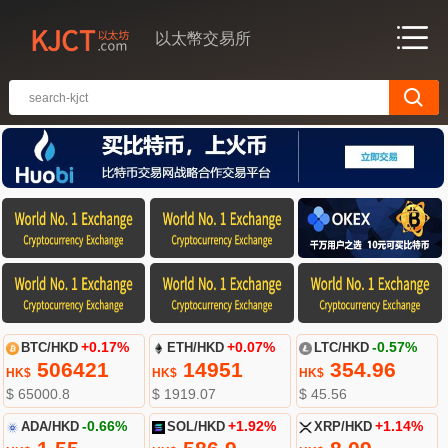
以太幣交易所
BTC/HKD
+0.17%
ETH/HKD
+0.07%
LTC/HKD
-0.57%
506421
14951
354.96
HK$
HK$
HK$
$ 65000.8
$ 1919.07
$ 45.56
ADA/HKD
-0.66%
SOL/HKD
+1.92%
XRP/HKD
+1.14%