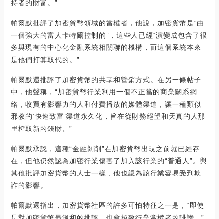
持者的財富。”
帕爾默批評了加密貨幣領域的當權者，他說，加密貨幣是“由
一個強大的富人卡特爾控制的”，這些人已經“演變成包含了很
多與現有的中心化金融系統相關聯的機構，而這個系統本來
是他們打算取代的。”
帕爾默還批評了加密貨幣的共享和營銷方式。在另一條帖子
中，他聲稱，“加密貨幣行業利用一個不正當的商業關系網
絡，收買有影響力的人和付費播放的媒體渠道，讓一種類似
邪教的‘快速致富’渠道永久化，旨在從財務絕望和天真的人那
里榨取新的錢財。”
帕爾默承認，這種“金融剝削”在加密貨幣出現之前就已經存
在，但他仍然認為加密行業傷害了加入該行業的“普通人”。與
其他批評加密貨幣的人士一樣，他也認為該行業容易受到欺
詐的影響。
帕爾默還指出，加密貨幣社區的許多可怕特征之一是，“即使
是對加密貨幣最溫和的批評，也會招致行業當權者的誹謗，”