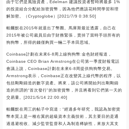
由于它們是風險資產，Edelman 建議投資者暫時將最多 1%
的投資組合分配給加密貨幣，因為他們應該花時間學習和理
解加密。（Cryptoglobe）[2021/7/9 0:38:50]
帕爾默在2015年就退出了幣圈。馬庫斯最近透露，自己在
2015年被公司裁員后由于財務緊張，賣掉了當時手頭所有的
狗狗幣，所得的錢僅夠買一輛二手本田思域。
Coinbase計劃在未來6-8周上線狗狗幣:金色財經報道，
Coinbase CEO Brian Armstrong在公司第一季度財報電話
會議上說，Coinbase計劃在未來6-8周提供狗狗幣交易。
Armstrong表示，Coinbase正在改變其上線代幣的程序，以
包括剛剛鑄造的數字資產。將來，該公司將開始列出剛剛鑄
造的所謂的“首次發行”的加密貨幣，并且將看到它們第一天的
交易量。[2021/5/14 22:00:40]
帕爾默在周三的帖子中寫道：“經過多年研究，我認為加密貨
幣本質上是一種右翼的超級資本主義技術，其主要目的是通
過逃避稅收、減少監管監督和人為制造稀缺性，來放大其支