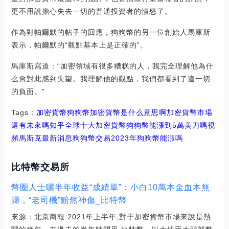
更不用說擔心失去一切的普通投資者的憤怒了。
作為對帕爾默的帖子的回應，狗狗幣的另一位創始人馬庫斯
表示，帕爾默的“觀點基本上是正確的”。
馬庫斯寫道：“加密領域有很多糟糕的人，我完全理解他為什
么會對此感到失望。我理解他的觀點，我們都看到了這一切
的負面。”
Tags：
加密貨幣
狗狗幣加密貨幣是什么意思啊
加密貨幣市場
還有未來嗎知乎
全球十大加密貨幣狗狗幣能漲到5萬美刀嗎視
頻
馬斯克最新消息狗狗幣交易
2023年狗狗幣能漲嗎
比特幣交易所
幣圈人士曬半年收益“成績單”：小白10萬本金血本無
歸，“老司機”黯然神傷_比特幣
來源：北京商報 2021年上半年,對于加密貨幣市場來說是熱