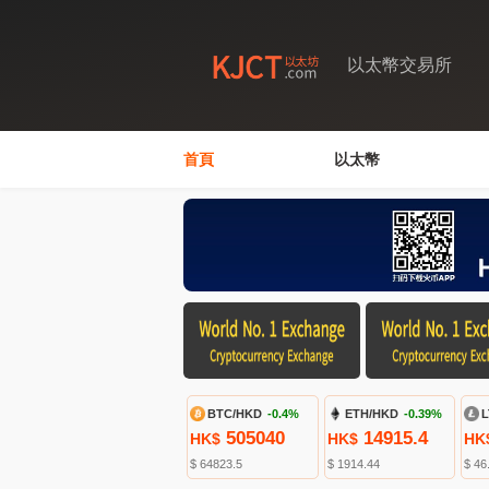
以太幣交易所
首頁
以太幣
BTC/HKD
-0.4%
ETH/HKD
-0.39%
L
505040
14915.4
HK$
HK$
HK
$ 64823.5
$ 1914.44
$ 46