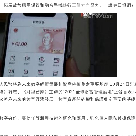
展數幣應用場景和融合手機銀行三個方向發力。（證券日報網）[2022/11
人民幣將為未來數字經濟發展和資產確權奠定重要基礎:10月24日
》雜志、《財經智庫》主辦的“2021全球財富管理論壇”上發言表
將為未來的數字經濟發展，數字資產的確權和保護奠定重要的基礎”。（新
數字身份、零信任等新興技術的研究和應用，強化個人隱私數據保護