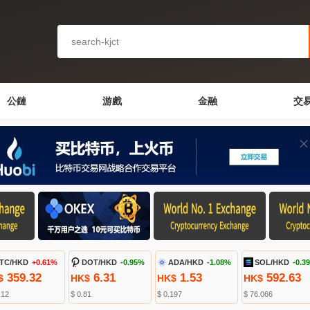
公鏈
游戲
金融
交
TC/HKD
+0.61%
DOT/HKD
-0.95%
ADA/HKD
-1.08%
SOL/HKD
-0.3
359.32
6.31
1.53
592.63
$
HK$
HK$
HK$
.12
$ 0.81
$ 0.197
$ 76.066