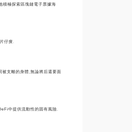
地積極探索區塊鏈電子票據海
片仔癀.
同被支離的身體,無論將后還要面
是DeFi中提供流動性的固有風險.