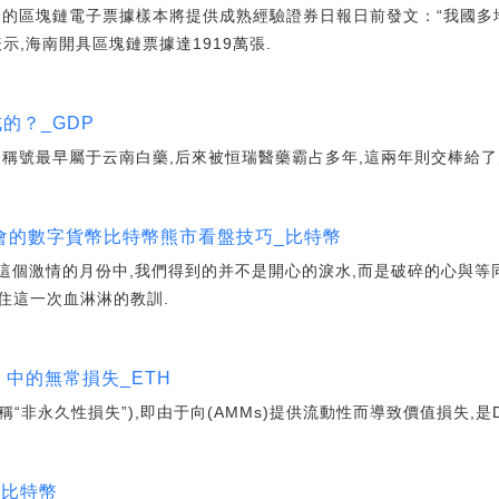
圳的區塊鏈電子票據樣本將提供成熟經驗證券日報日前發文：“我國多
示,海南開具區塊鏈票據達1919萬張.
的？_GDP
個稱號最早屬于云南白藥,后來被恒瑞醫藥霸占多年,這兩年則交棒給了
會的數字貨幣比特幣熊市看盤技巧_比特幣
份這個激情的月份中,我們得到的并不是開心的淚水,而是破碎的心與等
住這一次血淋淋的教訓.
 中的無常損失_ETH
ss,也稱“非永久性損失”),即由于向(AMMs)提供流動性而導致價值損失,
_比特幣