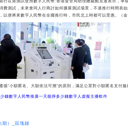
銀行在港測試使用數字人民幣:香港金管局助理總裁鮑克運表示，爭
消費測試，未來會同人行商討如何擴展測試場景，不過推行時間表始
便將來數字人民幣在全國推行時，市民北上時都可以受惠。（金十）[2021
遵循“小額匿名、大額依法可溯”的原則，滿足公眾對小額匿名支付服
多少錢
數字人民幣推廣一天能掙多少錢
數字人虛擬主播軟件
六期）_區塊鏈