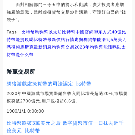
面對相關部門三令五申的提示和勸誡，廣大投資者應增
強風險意識，遠離虛擬貨幣交易炒作活動，守護好自己的“錢
袋子”。
Tags：
比特幣
狗狗幣
以太坊比特幣中國官網聯系方式
40億比
特幣能提現嗎
比特幣最新價格行情走勢狗狗幣能漲到5萬美刀
嗎視頻
馬斯克最新消息狗狗幣交易
2023年狗狗幣能漲嗎
以太
坊幣是什么幣
幣贏交易所
網絡游戲虛擬貨幣的司法認定_比特幣
2020年中國游戲市場實際銷售收入同比增長超過20%,市場規
模突破2700億元,用戶規模超6.6億.
1900/1/1 0:00:00
比特幣跌破3萬美元之后 數字貨幣市值一日抹去近千
億美元_比特幣