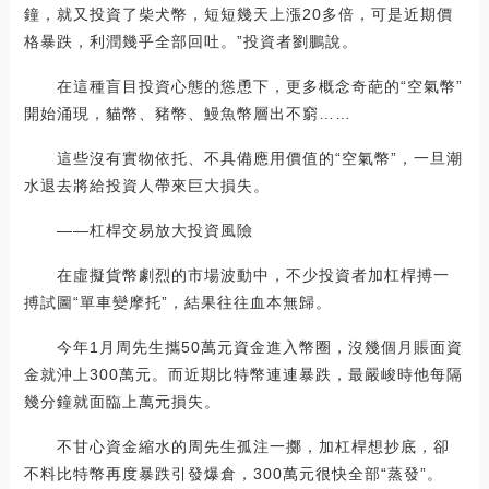
鐘，就又投資了柴犬幣，短短幾天上漲20多倍，可是近期價
格暴跌，利潤幾乎全部回吐。”投資者劉鵬說。
在這種盲目投資心態的慫恿下，更多概念奇葩的“空氣幣”
開始涌現，貓幣、豬幣、鰻魚幣層出不窮……
這些沒有實物依托、不具備應用價值的“空氣幣”，一旦潮
水退去將給投資人帶來巨大損失。
——杠桿交易放大投資風險
在虛擬貨幣劇烈的市場波動中，不少投資者加杠桿搏一
搏試圖“單車變摩托”，結果往往血本無歸。
今年1月周先生攜50萬元資金進入幣圈，沒幾個月賬面資
金就沖上300萬元。而近期比特幣連連暴跌，最嚴峻時他每隔
幾分鐘就面臨上萬元損失。
不甘心資金縮水的周先生孤注一擲，加杠桿想抄底，卻
不料比特幣再度暴跌引發爆倉，300萬元很快全部“蒸發”。