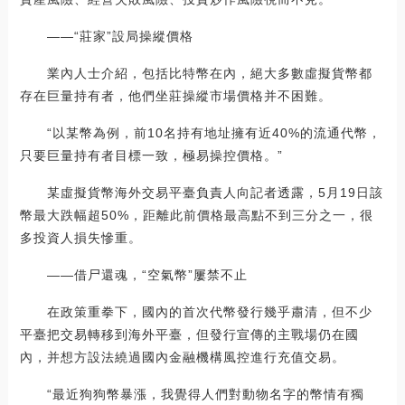
——“莊家”設局操縱價格
業內人士介紹，包括比特幣在內，絕大多數虛擬貨幣都
存在巨量持有者，他們坐莊操縱市場價格并不困難。
“以某幣為例，前10名持有地址擁有近40%的流通代幣，
只要巨量持有者目標一致，極易操控價格。”
某虛擬貨幣海外交易平臺負責人向記者透露，5月19日該
幣最大跌幅超50%，距離此前價格最高點不到三分之一，很
多投資人損失慘重。
——借尸還魂，“空氣幣”屢禁不止
在政策重拳下，國內的首次代幣發行幾乎肅清，但不少
平臺把交易轉移到海外平臺，但發行宣傳的主戰場仍在國
內，并想方設法繞過國內金融機構風控進行充值交易。
“最近狗狗幣暴漲，我覺得人們對動物名字的幣情有獨