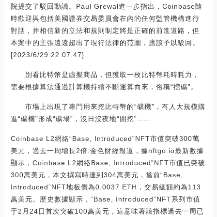
院提交了駁回動議。Paul Grewal進一步指出，Coinbase隨
時歡迎與包括美國證券交易委員會在內的任何監管機構進行
對話，并相信新的立法和規則制定將是正確的前進道路，但
本案中的主張遠遠超出了現行法律的范圍，應該予以駁回。
[2023/6/29 22:07:47]
別看比特幣是虛擬商品，但獲取一枚比特幣耗時耗力，
需要根據算法通過計算機持續不斷運算而來，俗稱“挖礦”。
市場上出現了專門用來挖比特幣的“礦機”，有人大規模購
進“礦機”形成“礦場”，沒日沒夜地“開挖”……
Coinbase L2網絡“Base, Introduced”NFT市值突破300萬
美元，過去一周增長2倍:金色財經報道，據nftgo.io最新數據
顯示，Coinbase L2網絡Base, Introduced”NFT市值已突破
300萬美元，本文撰寫時達到304萬美元，當前“Base,
Introduced”NFT地板價為0.0037 ETH，交易總額約為113
萬美元。歷史數據顯示，“Base, Introduced”NFT系列市值
于2月24日首次突破100萬美元，這意味著該指標過去一周已