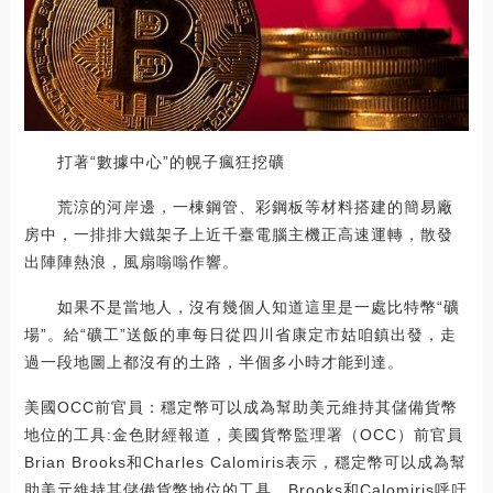
打著“數據中心”的幌子瘋狂挖礦
荒涼的河岸邊，一棟鋼管、彩鋼板等材料搭建的簡易廠
房中，一排排大鐵架子上近千臺電腦主機正高速運轉，散發
出陣陣熱浪，風扇嗡嗡作響。
如果不是當地人，沒有幾個人知道這里是一處比特幣“礦
場”。給“礦工”送飯的車每日從四川省康定市姑咱鎮出發，走
過一段地圖上都沒有的土路，半個多小時才能到達。
美國OCC前官員：穩定幣可以成為幫助美元維持其儲備貨幣
地位的工具:金色財經報道，美國貨幣監理署（OCC）前官員
Brian Brooks和Charles Calomiris表示，穩定幣可以成為幫
助美元維持其儲備貨幣地位的工具。Brooks和Calomiris呼吁