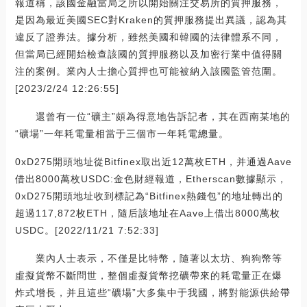
報道稱，該國金融當局之所以開始關注交易所的質押服務，
是因為最近美國SEC對Kraken的質押服務提出異議，認為其
違反了證券法。據分析，雖然美國和韓國的法律體系不同，
但當局已經開始檢查該國的質押服務以及加密行業中值得關
注的案例。業內人士擔心質押也可能被納入該國監管范圍。
[2023/2/24 12:26:55]
還曾有一位“礦主”頗為得意地告訴記者，其在西南某地的
“礦場”一年耗電量相當于三個市一年耗電總量。
0xD275開頭地址從Bitfinex取出近12萬枚ETH，并通過Aave
借出8000萬枚USDC:金色財經報道，Etherscan數據顯示，
0xD275開頭地址收到標記為“Bitfinex熱錢包”的地址轉出的
超過117,872枚ETH，隨后該地址在Aave上借出8000萬枚
USDC。[2022/11/21 7:52:33]
業內人士表示，不僅是比特幣，隨著以太坊、狗狗幣等
虛擬貨幣不斷問世，整個虛擬貨幣挖礦帶來的耗電量正在爆
炸式增長，并且這些“礦場”大多集中于我國，將對能源供給帶