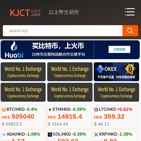
以太幣交易所
BTC/HKD
-0.4%
ETH/HKD
-0.39%
LTC/HKD
+0.61%
505040
14915.4
359.32
HK$
HK$
HK$
$ 64823.5
$ 1914.44
$ 46.12
ADA/HKD
-1.08%
SOL/HKD
-0.39%
XRP/HKD
-1.38%