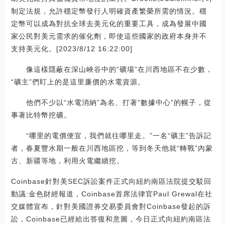
制定法規，允許穩定幣發行人明確資產繁榮所需的情況。穩
定幣可以成為對抗全球去美元化的重要工具，成為發展中國
家公民對美元需求的催化劑，即使這些國家的政府本身并不
支持美元化。[2023/8/12 16:22:00]
像這樣隱蔽在深山峽谷中的“礦場”在川西地區不在少數，
“礦主”們盯上的是這里廉價的水電資源。
他們不少以“水電消納”為名、打著“數據中心”的幌子，從
事著比特幣挖礦。
“哪里的電價便宜，我們就往哪里走。”一名“礦主”告訴記
者，春夏豐水期一般在川西地區挖，等到冬天他就“轉戰”內蒙
古、新疆等地，利用火電繼續挖。
Coinbase針對美SEC訴訟案件正式向紐約南區法院提交駁回
動議:金色財經報道，Coinbase首席法律官Paul Grewal在社
交媒體宣布，針對美國證券交易委員會對Coinbase發起的訴
訟，Coinbase已經給出答復和意圖，今日正式向紐約南區法