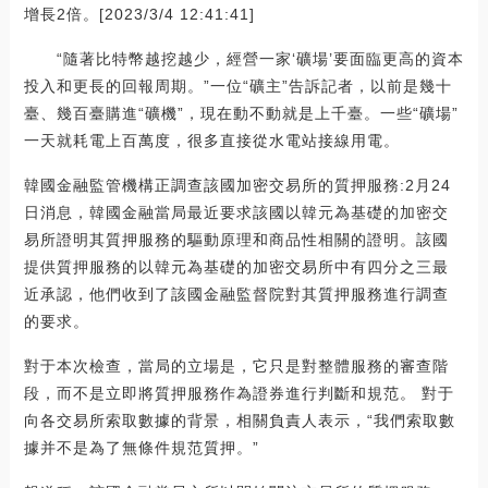
增長2倍。[2023/3/4 12:41:41]
“隨著比特幣越挖越少，經營一家‘礦場’要面臨更高的資本
投入和更長的回報周期。”一位“礦主”告訴記者，以前是幾十
臺、幾百臺購進“礦機”，現在動不動就是上千臺。一些“礦場”
一天就耗電上百萬度，很多直接從水電站接線用電。
韓國金融監管機構正調查該國加密交易所的質押服務:2月24
日消息，韓國金融當局最近要求該國以韓元為基礎的加密交
易所證明其質押服務的驅動原理和商品性相關的證明。該國
提供質押服務的以韓元為基礎的加密交易所中有四分之三最
近承認，他們收到了該國金融監督院對其質押服務進行調查
的要求。
對于本次檢查，當局的立場是，它只是對整體服務的審查階
段，而不是立即將質押服務作為證券進行判斷和規范。 對于
向各交易所索取數據的背景，相關負責人表示，“我們索取數
據并不是為了無條件規范質押。”