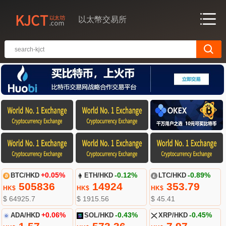
以太幣交易所
BTC/HKD
+0.05%
ETH/HKD
-0.12%
LTC/HKD
-0.89%
505836
14924
353.79
HK$
HK$
HK$
$ 64925.7
$ 1915.56
$ 45.41
ADA/HKD
+0.06%
SOL/HKD
-0.43%
XRP/HKD
-0.45%