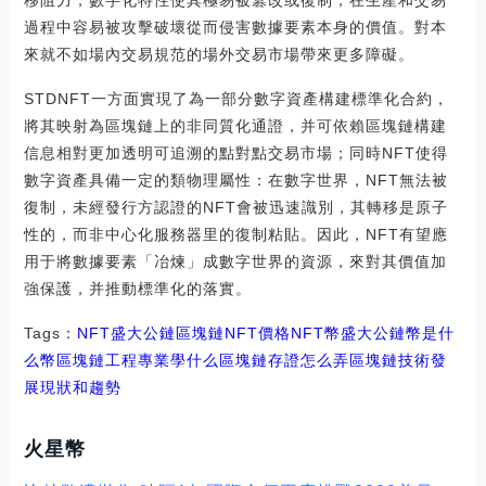
移阻力，數字化特性使其極易被篡改或復制，在生產和交易
過程中容易被攻擊破壞從而侵害數據要素本身的價值。對本
來就不如場內交易規范的場外交易市場帶來更多障礙。
STDNFT一方面實現了為一部分數字資產構建標準化合約，
將其映射為區塊鏈上的非同質化通證，并可依賴區塊鏈構建
信息相對更加透明可追溯的點對點交易市場；同時NFT使得
數字資產具備一定的類物理屬性：在數字世界，NFT無法被
復制，未經發行方認證的NFT會被迅速識別，其轉移是原子
性的，而非中心化服務器里的復制粘貼。因此，NFT有望應
用于將數據要素「冶煉」成數字世界的資源，來對其價值加
強保護，并推動標準化的落實。
Tags：
NFT
盛大公鏈
區塊鏈NFT價格
NFT幣
盛大公鏈幣是什
么幣區塊鏈工程專業學什么
區塊鏈存證怎么弄
區塊鏈技術發
展現狀和趨勢
火星幣