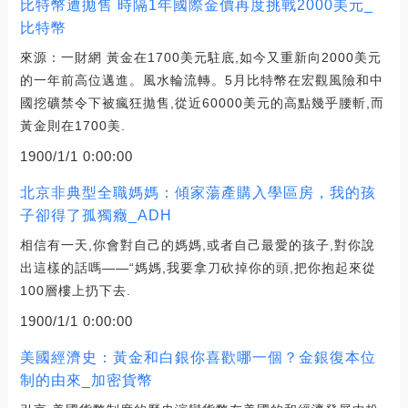
比特幣遭拋售 時隔1年國際金價再度挑戰2000美元_
比特幣
來源：一財網 黃金在1700美元駐底,如今又重新向2000美元
的一年前高位邁進。風水輪流轉。5月比特幣在宏觀風險和中
國挖礦禁令下被瘋狂拋售,從近60000美元的高點幾乎腰斬,而
黃金則在1700美.
1900/1/1 0:00:00
北京非典型全職媽媽：傾家蕩產購入學區房，我的孩
子卻得了孤獨癥_ADH
相信有一天,你會對自己的媽媽,或者自己最愛的孩子,對你說
出這樣的話嗎——“媽媽,我要拿刀砍掉你的頭,把你抱起來從
100層樓上扔下去.
1900/1/1 0:00:00
美國經濟史：黃金和白銀你喜歡哪一個？金銀復本位
制的由來_加密貨幣