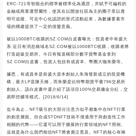
ERC-721等智能合約標準被標準化為通證，并賦予可編程的
金融或商業運營屬性，使其在以開放社區為主的圈子里以透
明可追蹤、可去中心化認證的形式流動起來，為數據要素市
場的構建提供了一定的借鑒意義。
被以1000BTC收購的SZ.COM白皮書曝光：投資者中有盛大
系:近日有消息稱域名SZ.COM被以1000BTC收購，收購者將
打造超級交易所。今日有報道稱部分數字貨幣基金拿到
SZ.COM白皮書，投資人包括有成資本、幣圈大咖朱榮等。
據悉，有成資本是前盛大資本創始人朱海發新成立的投資機
構，最大LP是陳天橋，而朱榮是比特幣期貨平臺796交易所
創始人。該白皮書中還介紹了該項目100%交易傭金分紅，交
易即挖礦等模式。[2018/6/14]
迄今為止，NFT吸引的大部分注意力似乎都集中在NFT行業
的創意層面。但合成STDNFT技術不僅適用于與創造性工作
相關的代幣——它還可以用于擴展跨行業領域的NFT用例。
這就是為什么我們相信NFT將會廣泛普及。NFT的核心有兩