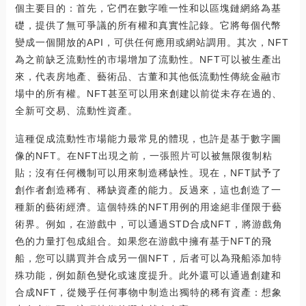
個主要目的：首先，它們在數字唯一性和以區塊鏈網絡為基
礎，提供了無可爭議的所有權和真實性記錄。它將每個代幣
變成一個開放的API，可供任何應用或網站調用。其次，NFT
為之前缺乏流動性的市場增加了流動性。NFT可以被生產出
來，代表房地產、藝術品、古董和其他低流動性傳統金融市
場中的所有權。NFT甚至可以用來創建以前從未存在過的、
全新可交易、流動性資產。
這種促成流動性市場能力最常見的體現，也許是基于數字圖
像的NFT。在NFT出現之前，一張照片可以被無限復制粘
貼；沒有任何機制可以用來制造稀缺性。現在，NFT賦予了
創作者創造稀有、稀缺資產的能力。反過來，這也創造了一
種新的藝術經濟。這個特殊的NFT用例的用途絕非僅限于藝
術界。例如，在游戲中，可以通過STD合成NFT，將游戲角
色的力量打包成組合。如果您在游戲中擁有基于NFT的飛
船，您可以購買并合成另一個NFT，后者可以為飛船添加特
殊功能，例如顏色變化或速度提升。此外還可以通過創建和
合成NFT，從幾乎任何事物中制造出獨特的稀有資產：想象