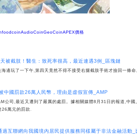
hfoodcoin
AudioCoin
GeoCoin
APEX價格
4天被截肢！醫生：致死率很高，最近連遇3例_區塊鏈
,去海邊玩了一下午,第四天竟然不得不接受右腿截肢手術才撿回一條命
被中國罰款26萬人民幣，理由是虛假宣傳_AMP
&M公司,最近又遭到了嚴厲的處罰。據相關媒體8月31日的報道,中
26萬元的罰款.
通過互聯網向我國境內居民提供服務同樣屬于非法金融活動_