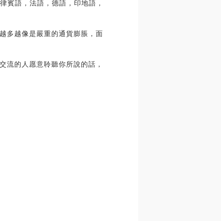
分別是菲律賓語，法語，德語，印地語，
越多越像是嚴重的通貨膨脹，面
交流的人愿意聆聽你所說的話，