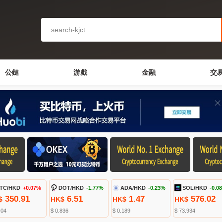
公鏈
游戲
金融
交
TC/HKD
+0.07%
DOT/HKD
-1.77%
ADA/HKD
-0.23%
SOL/HKD
-0.0
350.91
6.51
1.47
576.02
$
HK$
HK$
HK$
.04
$ 0.836
$ 0.189
$ 73.934