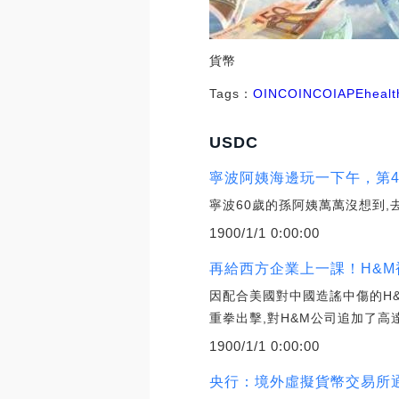
貨幣
Tags：
OIN
COIN
COI
APE
healt
USDC
寧波阿姨海邊玩一下午，第
寧波60歲的孫阿姨萬萬沒想到
1900/1/1 0:00:00
再給西方企業上一課！H&M
因配合美國對中國造謠中傷的H
重拳出擊,對H&M公司追加了高達
1900/1/1 0:00:00
央行：境外虛擬貨幣交易所