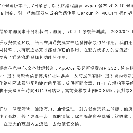
.10候選版本:9月7日消息，以太坊編程語言 Vyper 發布 v0.3.
agma 指令、對一些編譯器生成的代碼使用 Cancun 的 MCOPY 操
布漏洞事件分析報告，漏洞于 v0.3.1 修復并測試。[2023/9/7 13:
手段與價值尺度。語言在溝通交流當中也發揮著類似的作用。我們用
同貨幣，只有流通起來才能發揮它的作用。在雙方或多方的交流當中
喪失了通過流通發揮其功能的作用。
語言信息中心:金色財經報道，ApeCoin發起新提案AIP-232，旨在構
pe生態系統聚合信息傳播和社區參與，及時提供有關生態系統內最
為社區成員聯系和協作的平臺，提供新聞文章、NFT 市場的重要統計
美國東部時間4月19日結束，當前棄權票比例60.85%，反對票35.
鮮明、條理清晰、論證有力、通情達理，對方就會樂意去傾聽，他所
注了價格。甚至更進一步，你的演講，你的論著會被傳播，被收藏，
，在更大的范圍內去流通、去做價值交換。