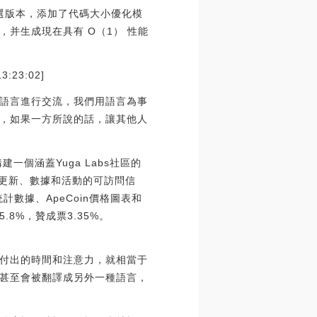
10 候選版本，添加了代碼大小優化模
作碼，并生成現在具有 O（1） 性能
23:02]
語言進行交流，我們用語言為事
，如果一方所說的話，讓其他人
建一個涵蓋Yuga Labs社區的
新更新、數據和活動的可訪問信
數據、ApeCoin價格圖表和
8%，贊成票3.35%。
付出的時間和注意力，就相當于
甚至會被翻譯成另外一種語言，