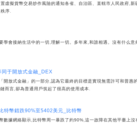
處置虛擬貨幣交易炒作風險的通知各省、自治區、直轄市人民政府,新
秩序.
要學會接納生活中的一切,理解一切。多年來,和誰相遇。沒有什么意
.
等同于開放式金融_DEX
「開放式金融」的一部分,認為它最終的目標是實現無需許可和普惠
塊鏈而言,卻為普通用戶筑起了很高的使用成本.
特幣錯跌90%至5402美元_比特幣
數據網絡顯示,比特幣周一暴跌了約90%,這一故障在其他平臺上沒