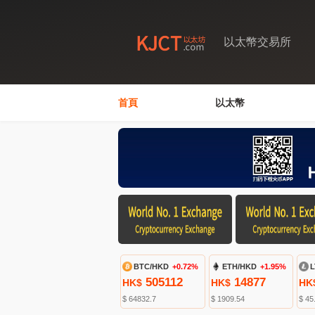
以太幣交易所
首頁
以太幣
BTC/HKD
+0.72%
ETH/HKD
+1.95%
L
505112
14877
HK$
HK$
HK
$ 64832.7
$ 1909.54
$ 45