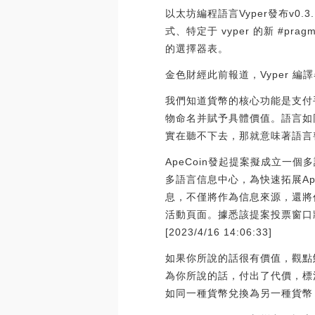
以太坊編程語言Vyper發布v0.3
式、特定于 vyper 的新 #pr
的選擇器表。
金色財經此前報道，Vyper 編譯器發
我們知道貨幣的核心功能是支付
物命名并賦予具體價值。語言如
實在聽不下去，那就意味著語言
ApeCoin發起提案擬成立一個多
多語言信息中心，為快速拓展A
息，不僅將作為信息來源，還將作
活動頁面。據悉該提案投票窗口將于
[2023/4/16 14:06:33]
如果你所說的話很有價值，觀點
為你所說的話，付出了代價，標
如同一種貨幣兌換為另一種貨幣