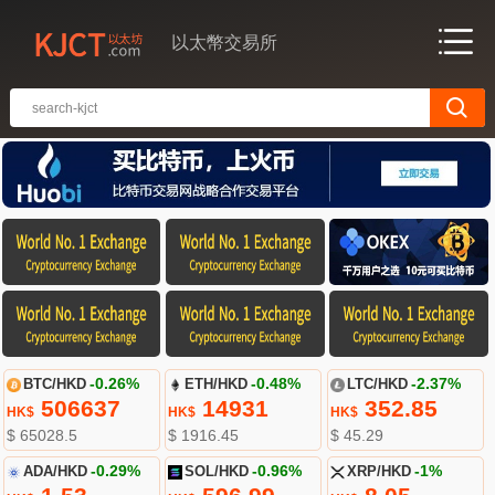
以太幣交易所
BTC/HKD
-0.26%
ETH/HKD
-0.48%
LTC/HKD
-2.37%
506637
14931
352.85
HK$
HK$
HK$
$ 65028.5
$ 1916.45
$ 45.29
ADA/HKD
-0.29%
SOL/HKD
-0.96%
XRP/HKD
-1%