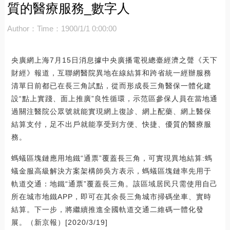
質的醫療服務_數字人
Author：
Time：1900/1/1 0:00:00
央廣網上海7月15日消息據中央廣播電視總臺經濟之聲《天下
財經》報道，互聯網醫院異地在線結算和跨省統一經辦服務
清單日前都已在長三角試點，從而形成長三角醫保一體化建
設“點上實踐、面上推廣”良性循環，示范區參保人員在當地通
過關注醫院公眾號就能實現網上復診、網上配藥、網上醫保
結算支付，足不出戶就能享受到方便、快捷、優質的醫療服
務。
螞蟻區塊鏈應用地鐵“通票”覆蓋長三角，可實現異地結算:螞
蟻金服高級解決方案架構師吳方表示，螞蟻區塊鏈率先用于
軌道交通：地鐵“通票”覆蓋長三角。該區域居民只需使用自己
所在城市地鐵APP，即可在其余長三角城市掃碼坐車、實時
結算。下一步，將繼續推進全國軌道交通二維碼一體化發
展。（新京報）[2020/3/19]