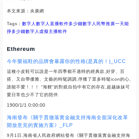
本文來源：央廣網
Tags：
數字人數字人直播軟件多少錢
數字人民幣推廣一天能
掙多少錢
數字人虛擬主播軟件
Ethereum
今年樂福鞋的品牌會暴露你的性格(是真的！)_UCC
這種小皮鞋可以說是一年四季都不過時的經典款,好穿、百
搭、又自帶優雅、文藝的時髦調調,俘獲了眾多時髦icon的心,
誰能不愛！！！ “海貍”的對鏡自拍中有它的存在,超越妹妹可
愛日常也少不了它的陪伴.
1900/1/1 0:00:00
海南發布《關于貫徹落實金融支持海南全面深化改革
開放意見的實施方案》_FLP
9月1日,海南省人民政府網站發布《關于貫徹落實金融支持海