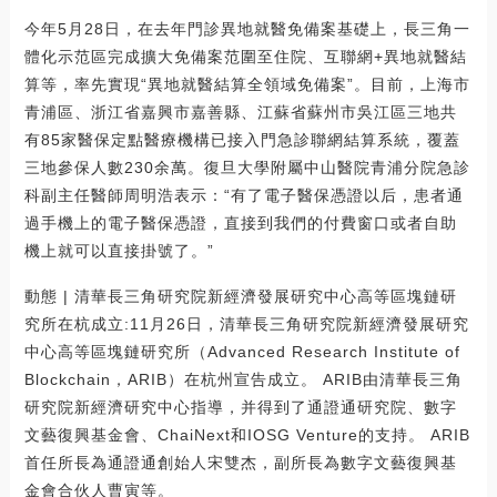
今年5月28日，在去年門診異地就醫免備案基礎上，長三角一
體化示范區完成擴大免備案范圍至住院、互聯網+異地就醫結
算等，率先實現“異地就醫結算全領域免備案”。目前，上海市
青浦區、浙江省嘉興市嘉善縣、江蘇省蘇州市吳江區三地共
有85家醫保定點醫療機構已接入門急診聯網結算系統，覆蓋
三地參保人數230余萬。復旦大學附屬中山醫院青浦分院急診
科副主任醫師周明浩表示：“有了電子醫保憑證以后，患者通
過手機上的電子醫保憑證，直接到我們的付費窗口或者自助
機上就可以直接掛號了。”
動態 | 清華長三角研究院新經濟發展研究中心高等區塊鏈研
究所在杭成立:11月26日，清華長三角研究院新經濟發展研究
中心高等區塊鏈研究所（Advanced Research Institute of
Blockchain，ARIB）在杭州宣告成立。 ARIB由清華長三角
研究院新經濟研究中心指導，并得到了通證通研究院、數字
文藝復興基金會、ChaiNext和IOSG Venture的支持。 ARIB
首任所長為通證通創始人宋雙杰，副所長為數字文藝復興基
金會合伙人曹寅等。