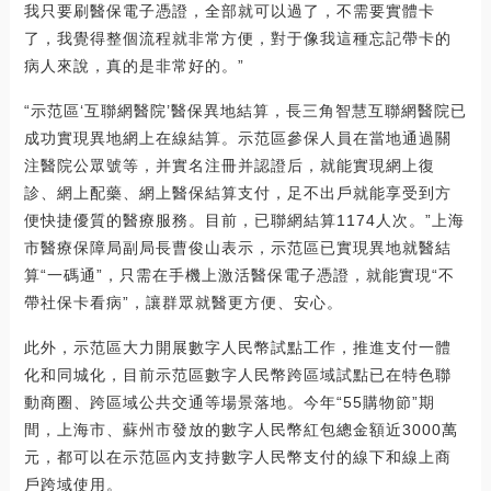
我只要刷醫保電子憑證，全部就可以過了，不需要實體卡
了，我覺得整個流程就非常方便，對于像我這種忘記帶卡的
病人來說，真的是非常好的。”
“示范區‘互聯網醫院’醫保異地結算，長三角智慧互聯網醫院已
成功實現異地網上在線結算。示范區參保人員在當地通過關
注醫院公眾號等，并實名注冊并認證后，就能實現網上復
診、網上配藥、網上醫保結算支付，足不出戶就能享受到方
便快捷優質的醫療服務。目前，已聯網結算1174人次。”上海
市醫療保障局副局長曹俊山表示，示范區已實現異地就醫結
算“一碼通”，只需在手機上激活醫保電子憑證，就能實現“不
帶社保卡看病”，讓群眾就醫更方便、安心。
此外，示范區大力開展數字人民幣試點工作，推進支付一體
化和同城化，目前示范區數字人民幣跨區域試點已在特色聯
動商圈、跨區域公共交通等場景落地。今年“55購物節”期
間，上海市、蘇州市發放的數字人民幣紅包總金額近3000萬
元，都可以在示范區內支持數字人民幣支付的線下和線上商
戶跨域使用。