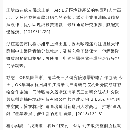
宋雙杰在成立儀式上稱，ARIB是區塊鏈產業的智庫和人才高
地。之后將發揮產學研結合的優勢，幫助企業厘清區塊鏈發
展規律，提供區塊鏈投資建議，最終通過研究服務、賦能實
體經濟。[2019/11/26]
浙江嘉善市民楊小姐來上海出差，因為喉嚨痛前往復旦大學
附屬中山醫院青浦分院就診，雖然忘帶了醫保卡，但經醫院
收費服務窗口提醒，可使用已申領的醫保電子憑證進行異地
門診就醫。
動態 | OK集團與浙江清華長三角研究院簽署戰略合作協議:今
天，OK集團在杭州與浙江清華長三角研究院杭州分院簽訂戰
略合作協議，同時戰略入股浙江清華長三角研究院杭州分院
與杭州嘉楠區塊鏈科技有限公司共同建立的 B-Labs 聯合創
業空間，旨在杭州打造區塊鏈創新應用人才高地，推動“區塊
鏈+”產業發展，催生新的應用場景。[2018/12/18]
楊小姐說：“我掛號，看病到支付，然后到去取藥整個流程就