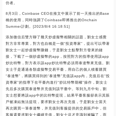
仿者。
8月3日，Coinbase CEO在推文中展示了前一天推出的Base
橋的使用，同時強調了Coinbase即將推出的Onchain
Summer計劃。[2023/8/4 16:18:51]
添加微信后雙方聊了幾天炒虛擬幣相關的話題，劉女士感覺
對方非常專業，對方也自稱是一個“投資專家”，提出可以帶著
劉女士一起炒虛擬幣賺錢，于是劉女士點擊對方發來的鏈
接，下載了一個炒虛擬幣的app，按照對方的指導使用該app
炒比特幣，對方表示該app炒比特幣必須用泰達幣來充值。劉
女士于是通過各類虛擬幣交易平臺，用自己的個人積蓄購買
“泰達幣”，將購買得到的“泰達幣”充值該app內，充值后在“投
資專家”的指導下在平臺內進行“炒比特幣期權”操作，劉女士
先后多次購買泰達幣并充值到該平臺中。等到九月中旬，劉
女士想要將該app中的比特幣提現，結果平臺客服卻表示其賬
戶被凍結無法提現，要求劉女士再次充值，于是劉女士當天
再次購買一筆泰達幣，并充值到客服提供的交易賬戶中，但
客服還要求劉女士繼續充值，劉女士這才意識到被騙了，而