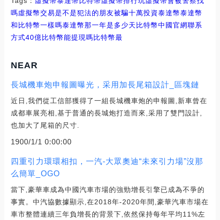
Tags：
虛擬幣
泰達幣
比特幣虛擬幣排行
玩虛擬幣會被警察找
嗎
虛擬幣交易是不是犯法的朋友被騙十萬投資泰達幣
泰達幣
和比特幣一樣嗎
泰達幣那一年是多少天比特幣中國官網聯系
方式
40億比特幣能提現嗎
比特幣最
NEAR
長城機車炮申報圖曝光，采用加長尾箱設計_區塊鏈
近日,我們從工信部獲得了一組長城機車炮的申報圖,新車曾在
成都車展亮相,基于普通的長城炮打造而來,采用了雙門設計,
也加大了尾箱的尺寸.
1900/1/1 0:00:00
四重引力環環相扣，一汽-大眾奧迪“未來引力場”沒那
么簡單_OGO
當下,豪華車成為中國汽車市場的強勁增長引擎已成為不爭的
事實。中汽協數據顯示,在2018年-2020年間,豪華汽車市場在
車市整體連續三年負增長的背景下,依然保持每年平均11%左