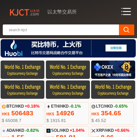
以太幣交易所
BTC/HKD
+0.18%
ETH/HKD
-0.1%
LTC/HKD
-0.65%
506483
14926
354.65
HK$
HK$
HK$
$ 65008.7
$ 1915.81
$ 45.52
ADA/HKD
-0.82%
SOL/HKD
+1.04%
XRP/HKD
+0.66%