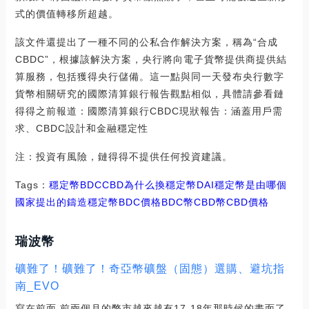
式的價值轉移所超越。
該文件還提出了一種不同的公私合作解決方案，稱為“合成
CBDC”，根據該解決方案，央行將向電子貨幣提供商提供結
算服務，包括獲得央行儲備。這一點與同一天發布央行數字
貨幣相關研究的國際清算銀行報告觀點相似，具體請參看鏈
得得之前報道：國際清算銀行CBDC現狀報告：涵蓋用戶需
求、CBDC設計和金融穩定性
注：投資有風險，鏈得得不提供任何投資建議。
Tags：
穩定幣
BDC
CBD為什么換穩定幣DAI
穩定幣是由哪個
國家提出的
鑄造穩定幣BDC價格
BDC幣CBD幣
CBD價格
瑞波幣
礦難了！礦難了！奇亞幣礦盤（固態）選購、避坑指
南_EVO
寫在前面 前兩個月的幣市越來越有17-18年那時候的畫面了,