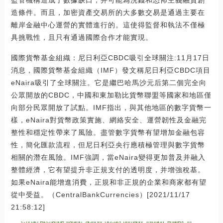
造條件。而且，加密資產交易所的大多數交易是通過主要在
離岸金融中心運營的實體進行的。這使得監督和執法不僅極
具挑戰性，且只有通過國際合作才能實現。
國際貨幣基金組織：尼日利亞CBDC吸引全球關注:11月17日
消息，國際貨幣基金組織（IMF）發文稱尼日利亞CBDC項目
eNaira吸引了全球關注。它是繼巴哈馬沙元后第二個完全向
公眾開放的CBDC，中國和東加勒比貨幣聯盟等國家和地區僅
向部分民眾開放了試點。IMF指出，與其他地區的數字貨幣一
樣，eNaira對貨幣政策實施、網絡安全、運營韌性及金融完
整性和穩定性帶來了風險。盡管數字貨幣有望增加金融包容
性，簡化匯款流程，但尼日利亞央行應積極管理與數字貨幣
相關的潛在風險。IMF強調，當eNaira變得更加普及并融入
整體經濟，它有望提升非正規支付的透明度，并增強稅基。
如果eNaira能增進消費，正規和非正規的企業和商家都有望
從中受益。（CentralBankCurrencies）[2021/11/17
21:58:12]