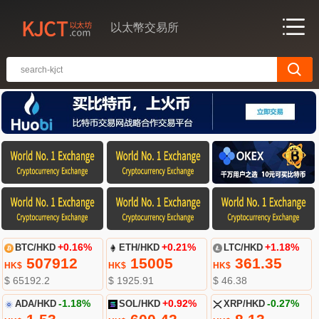
以太幣交易所
BTC/HKD
+0.16%
ETH/HKD
+0.21%
LTC/HKD
+1.18%
507912
15005
361.35
HK$
HK$
HK$
$ 65192.2
$ 1925.91
$ 46.38
ADA/HKD
-1.18%
SOL/HKD
+0.92%
XRP/HKD
-0.27%