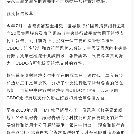
要來自越來越多的數據中心開始從事加密貨幣挖礦。
往期報告拔萃
今年7月，國際貨幣基金組織、世界銀行和國際清算銀行近期
向20國集團聯合發表了題為《中央銀行數字貨幣用于跨境支
付》報告。到目前為止，沒有一個主要司法管轄區推出
CBDC，許多設計和政策問題仍未解決，中國等國家的中央銀
行數字貨幣已經處于測試階段。報告認為，只要各國共同努
力，CBDC有可能提高跨境支付的效率。
報告旨在應對跨境支付中存在的成本高、速度低、準入有限
和透明度不足等挑戰，分析了中央銀行數字貨幣各國的潛在
設計、目前中央銀行對跨境使用CBDC的想法，以及使用
CBDC進行跨境支付的潛在好處和風險等各個方面。
早在2019年7月，IMF就已經發布了一份題為《數字貨幣崛
起》的金融報告，該報告研究了科技公司如何更廣泛的與主
要銀行和信用卡公司展開競爭，報告中指出，"現金和銀行存
款最終“將面臨來自數字貨幣激烈競爭，甚至可能被這些新形