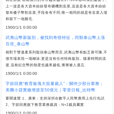
上一波是各大資本紛紛發布礦機割韭菜,這波是各大資本紛紛
發布傻子幣割韭菜,手段各有不同,唯一相同的就是有韭菜入場
和留下一地雞毛.
1900/1/1 0:00:00
武夷山幣新版別，被找到奇怪特征，同類泰山幣上漲
百倍_泰山幣
相對于雙遺產系列龍頭泰山幣而言,武夷山幣有點乏善可陳,不
僅市場表現一塌糊涂,更是沒有任何特殊版別。隨著時間的流
逝,這枚紀念幣的熱度也越來越低,漸漸被人遺忘.
1900/1/1 0:00:00
字節回應“教育板塊大批量裁人”：關停少部分業務；
美團小貸實繳增資至50億元｜零壹日報_比特幣
要聞速覽 1、廣東：支持深圳在數字人民幣應用上先行先試
2、字節回應旗下教育業務裁員：N+2裁員屬實.
1900/1/1 0:00:00