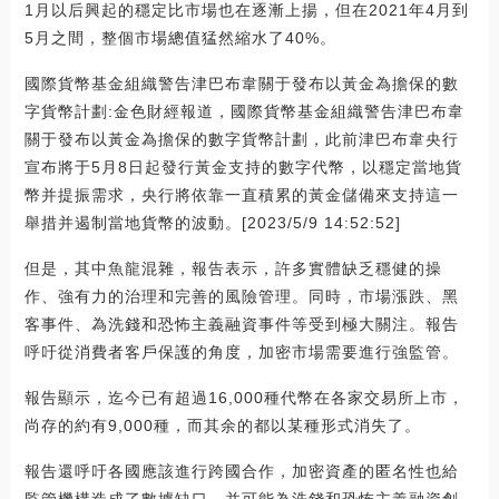
1月以后興起的穩定比市場也在逐漸上揚，但在2021年4月到
5月之間，整個市場總值猛然縮水了40%。
國際貨幣基金組織警告津巴布韋關于發布以黃金為擔保的數
字貨幣計劃:金色財經報道，國際貨幣基金組織警告津巴布韋
關于發布以黃金為擔保的數字貨幣計劃，此前津巴布韋央行
宣布將于5月8日起發行黃金支持的數字代幣，以穩定當地貨
幣并提振需求，央行將依靠一直積累的黃金儲備來支持這一
舉措并遏制當地貨幣的波動。[2023/5/9 14:52:52]
但是，其中魚龍混雜，報告表示，許多實體缺乏穩健的操
作、強有力的治理和完善的風險管理。同時，市場漲跌、黑
客事件、為洗錢和恐怖主義融資事件等受到極大關注。報告
呼吁從消費者客戶保護的角度，加密市場需要進行強監管。
報告顯示，迄今已有超過16,000種代幣在各家交易所上市，
尚存的約有9,000種，而其余的都以某種形式消失了。
報告還呼吁各國應該進行跨國合作，加密資產的匿名性也給
監管機構造成了數據缺口，并可能為洗錢和恐怖主義融資創