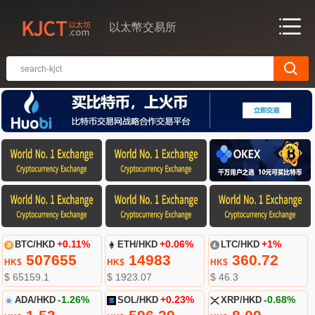
以太幣交易所
BTC/HKD
+0.11%
ETH/HKD
+0.06%
LTC/HKD
+1%
507655
14983
360.72
HK$
HK$
HK$
$ 65159.1
$ 1923.07
$ 46.3
ADA/HKD
-1.26%
SOL/HKD
+0.23%
XRP/HKD
-0.68%