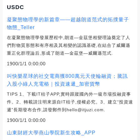
USDC
凝聚態物理學的新篇章——超越朗道范式的拓撲量子
物態_Teller
在凝聚態物理學發展歷程中,朗道—金茲堡相變理論奠定了人
們對物質形態和有序相及其相變的認識基礎,在結合了威爾遜
重正化群理論后,形成了朗道—金茲堡—威爾遜范式.
1900/1/1 0:00:00
叫快樂星球的社交電商獲800萬元天使輪融資；騰訊
入股小綠人充電樁｜投資速遞_加密貨幣
TIPS 1、下載IT桔子APP,實時跟蹤國內外一級市場投融資事
件。2、轉載請注明來源自IT桔子,侵權必究。3、建立“投資速
遞”長期發布合作,請發郵件到hello@itjuzi.com.
1900/1/1 0:00:00
山東財經大學燕山學院新生攻略_APP