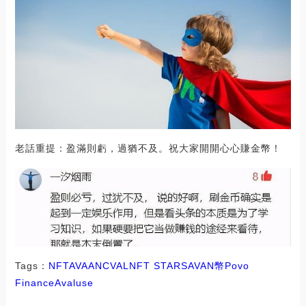
老話重提：盈滿則虧，過猶不及。祝大家開開心心賺金幣！
Tags：
NFT
AVA
ANC
VAL
NFT STARS
AVAN幣
Povo
Finance
Avaluse