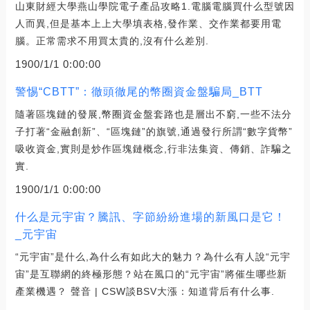
山東財經大學燕山學院電子產品攻略1.電腦電腦買什么型號因
人而異,但是基本上上大學填表格,發作業、交作業都要用電
腦。正常需求不用買太貴的,沒有什么差別.
1900/1/1 0:00:00
警惕“CBTT”：徹頭徹尾的幣圈資金盤騙局_BTT
隨著區塊鏈的發展,幣圈資金盤套路也是層出不窮,一些不法分
子打著“金融創新”、“區塊鏈”的旗號,通過發行所謂“數字貨幣”
吸收資金,實則是炒作區塊鏈概念,行非法集資、傳銷、詐騙之
實.
1900/1/1 0:00:00
什么是元宇宙？騰訊、字節紛紛進場的新風口是它！
_元宇宙
“元宇宙”是什么,為什么有如此大的魅力？為什么有人說“元宇
宙”是互聯網的終極形態？站在風口的“元宇宙”將催生哪些新
產業機遇？ 聲音 | CSW談BSV大漲：知道背后有什么事.