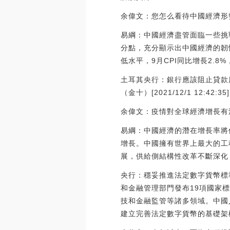
余偉文：您怎么看待中國經濟形
易綱：中國經濟盡管面臨一些挑戰
分點，充分顯示出中國經濟的韌
低水平，9月CPI同比增長2.8%
土耳其央行：銀行應該阻止貸款
（金十）[2021/12/1 12:42:35]
余偉文：疫情對全球經濟增長有
易綱：中國經濟的潛在增長率將
增長。中國擁有世界上最大的工
展，供給側結構性改革不斷深化
央行：穩妥推進法定數字貨幣標準
和金融管理部門發布19項國家
技和金融監管等諸多領域。中國
建立完善法定數字貨幣的基礎架構標準。