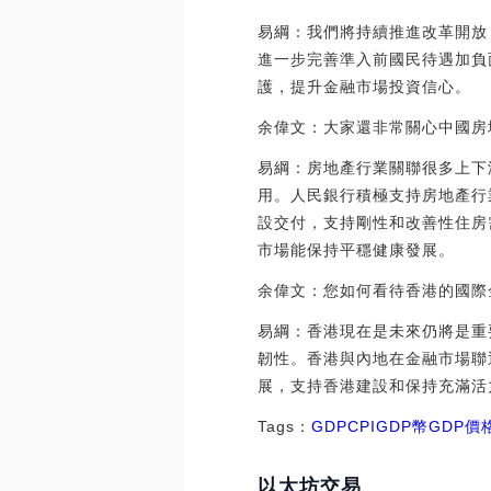
易綱：我們將持續推進改革開放
進一步完善準入前國民待遇加負
護，提升金融市場投資信心。
余偉文：大家還非常關心中國房
易綱：房地產行業關聯很多上下
用。人民銀行積極支持房地產行
設交付，支持剛性和改善性住房
市場能保持平穩健康發展。
余偉文：您如何看待香港的國際
易綱：香港現在是未來仍將是重
韌性。香港與內地在金融市場聯
展，支持香港建設和保持充滿活
Tags：
GDP
CPIGDP幣
GDP價
以太坊交易