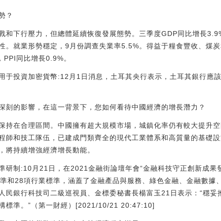
勢？
和下行壓力，但總體延續恢復發展態勢。三季度GDP同比增長3.9
性。就業形勢穩定，9月份調查失業率5.5%。得益于糧食豐收、煤
，PPI同比增長0.9%。
用于投資加密貨幣:12月1日消息，土耳其央行表示，土耳其銀行應
深刻的影響，在這一背景下，您如何看待中國經濟的增長潛力？
保持在合理區間。中國擁有超大規模市場，城鎮化率仍有較大提升空
程師和技工隊伍，已建成門類齊全的現代工業體系和高質量的基礎設
，將持續增強經濟增長動能。
研制:10月21日，在2021金融街論壇年會“金融科技守正創新成
標準和28項行業標準，涵蓋了金融產品與服務、綠色金融、金融數據
人民銀行科技司二級巡視員、金標委秘書長楊富玉21日表示：“穩妥
”（第一財經）[2021/10/21 20:47:10]