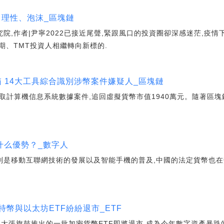
、理性、泡沫_區塊鏈
究院,作者|尹寧2022已接近尾聲,緊跟風口的投資圈卻深感迷茫,疫
期、TMT投資人相繼轉向新標的.
箱 14大工具綜合識別涉幣案件嫌疑人_區塊鏈
法獲取計算機信息系統數據案件,追回虛擬貨幣市值1940萬元。隨著區
什么優勢？_數字人
別是移動互聯網技術的發展以及智能手機的普及,中國的法定貨幣也在
特幣與以太坊ETF紛紛退市_ETF
張旗鼓推出的一批加密貨幣ETF即將退市,成為今年數字資產暴跌