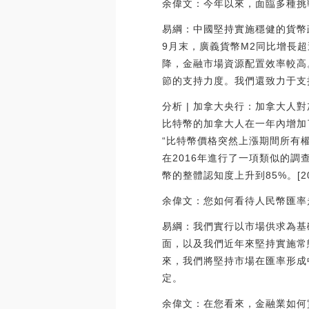
余偉文：今年以來，面臨多種挑
易綱：中國堅持實施穩健的貨幣
9月末，廣義貨幣M2同比增長超
降，金融市場資源配置效率較高
節的支持力度。我們還致力于支
分析 | 加拿大央行：加拿大人對
比特幣的加拿大人在一年內增加了
“比特幣價格突然上漲期間所有權的
在2016年進行了一項類似的
幣的整體認知度上升到85%。[2018
余偉文：您如何看待人民幣匯率
易綱：我們實行以市場供求為基
面，以及我們近年來堅持實施常
來，我們將堅持市場在匯率形成
定。
余偉文：在您看來，金融業如何