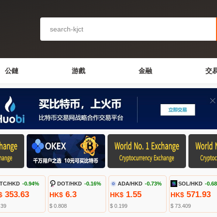
公鏈
游戲
金融
交
TC/HKD
-0.94%
DOT/HKD
-0.16%
ADA/HKD
-0.73%
SOL/HKD
-0.6
353.63
6.3
1.55
571.93
$
HK$
HK$
HK$
.39
$ 0.808
$ 0.199
$ 73.409