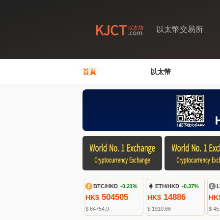
以太幣交易所
首頁
以太幣
BTC/HKD
-0.21%
ETH/HKD
-0.37%
L
504505
14886
HK$
HK$
HK
$ 64754.9
$ 1910.66
$ 45