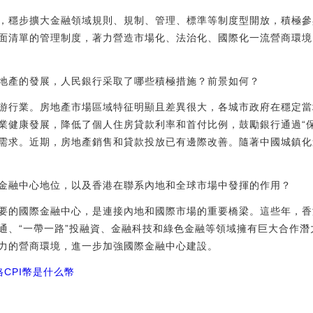
，穩步擴大金融領域規則、規制、管理、標準等制度型開放，積極參
面清單的管理制度，著力營造市場化、法治化、國際化一流營商環境
地產的發展，人民銀行采取了哪些積極措施？前景如何？
游行業。房地產市場區域特征明顯且差異很大，各城市政府在穩定當
業健康發展，降低了個人住房貸款利率和首付比例，鼓勵銀行通過“
需求。近期，房地產銷售和貸款投放已有邊際改善。隨著中國城鎮化
金融中心地位，以及香港在聯系內地和全球市場中發揮的作用？
要的國際金融中心，是連接內地和國際市場的重要橋梁。這些年，香
通、“一帶一路”投融資、金融科技和綠色金融等領域擁有巨大合作
力的營商環境，進一步加強國際金融中心建設。
格
CPI幣是什么幣