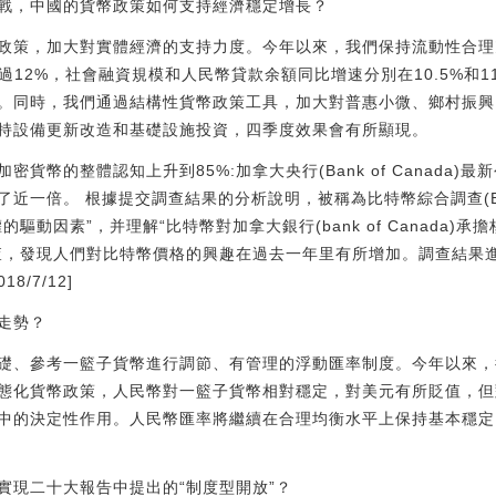
戰，中國的貨幣政策如何支持經濟穩定增長？
政策，加大對實體經濟的支持力度。今年以來，我們保持流動性合理
過12%，社會融資規模和人民幣貸款余額同比增速分別在10.5%和
。同時，我們通過結構性貨幣政策工具，加大對普惠小微、鄉村振興
持設備更新改造和基礎設施投資，四季度效果會有所顯現。
加密貨幣的整體認知上升到85%:加拿大央行(Bank of Canada
近一倍。 根據提交調查結果的分析說明，被稱為比特幣綜合調查(B
驅動因素”，并理解“比特幣對加拿大銀行(bank of Canada)承
調查，發現人們對比特幣價格的興趣在過去一年里有所增加。調查結果
/7/12]
走勢？
礎、參考一籃子貨幣進行調節、有管理的浮動匯率制度。今年以來，
態化貨幣政策，人民幣對一籃子貨幣相對穩定，對美元有所貶值，但
中的決定性作用。人民幣匯率將繼續在合理均衡水平上保持基本穩定
實現二十大報告中提出的“制度型開放”？