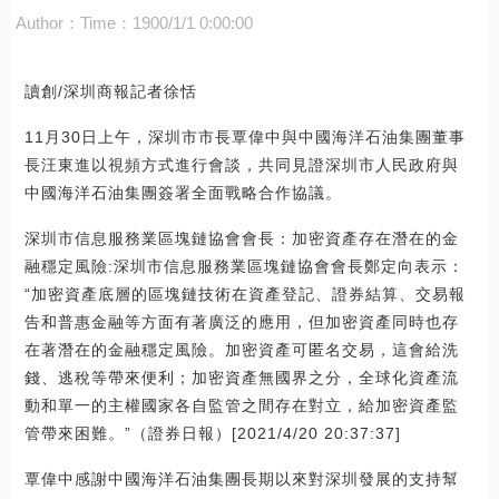
Author：
Time：1900/1/1 0:00:00
讀創/深圳商報記者徐恬
11月30日上午，深圳市市長覃偉中與中國海洋石油集團董事
長汪東進以視頻方式進行會談，共同見證深圳市人民政府與
中國海洋石油集團簽署全面戰略合作協議。
深圳市信息服務業區塊鏈協會會長：加密資產存在潛在的金
融穩定風險:深圳市信息服務業區塊鏈協會會長鄭定向表示：
“加密資產底層的區塊鏈技術在資產登記、證券結算、交易報
告和普惠金融等方面有著廣泛的應用，但加密資產同時也存
在著潛在的金融穩定風險。加密資產可匿名交易，這會給洗
錢、逃稅等帶來便利；加密資產無國界之分，全球化資產流
動和單一的主權國家各自監管之間存在對立，給加密資產監
管帶來困難。”（證券日報）[2021/4/20 20:37:37]
覃偉中感謝中國海洋石油集團長期以來對深圳發展的支持幫