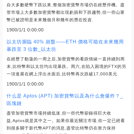
自大多數硬幣下跌以來,整個加密貨幣市場仍在經歷停機。盡
管市場上大多數加密貨幣都出現虧損和下跌趨勢,但一些山寨
幣已被證明是未來幾個月和幾年的潛在投資.
1900/1/1 0:00:00
以太坊瀕臨 40% 崩盤——ETH 價格可能在未來幾周
暴跌至 3 位數_以太坊
在經歷了動蕩的一周之后,加密貨幣的看跌情緒一直持續到周
末,比特幣和以太坊均出現暴跌。周六,在陷入困境的FTX的另
一項進展在網上浮出水面后,比特幣再次跌破17,000美元.
1900/1/1 0:00:00
什么是 Aptos (APT) 加密貨幣以及為什么會爆炸？_
區塊鏈
盡管加密貨幣市場持續低迷,但一些代幣卻錄得巨大收
益,Aptos就是其中之一。如果你最近關注市場,你一定已經看
到很多關于新代幣APT的消息,盡管比特幣仍在努力保持