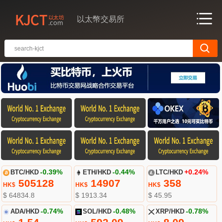
以太幣交易所
BTC/HKD
-0.39%
ETH/HKD
-0.44%
LTC/HKD
+0.24%
505128
14907
358
HK$
HK$
HK$
$ 64834.8
$ 1913.34
$ 45.95
ADA/HKD
-0.74%
SOL/HKD
-0.48%
XRP/HKD
-0.78%