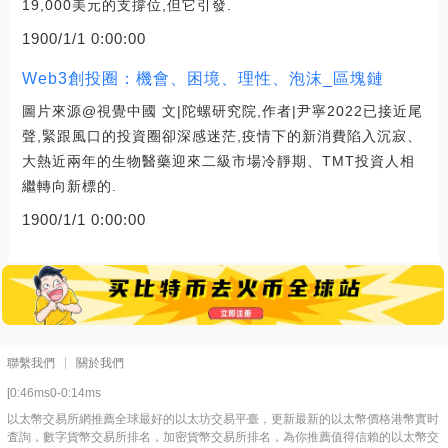
19,000美元的支撐位,但它引發.
1900/1/1 0:00:00
Web3創投圈：機會、困境、理性、泡沫_區塊鏈
圖片來源@視覺中國 文|陀螺研究院,作者|尹寧2022已接近尾
聲,緊跟風口的投資圈卻深感迷茫,疫情下的新消費陷入沉寂、
大熱近兩年的生物醫藥迎來二級市場冷靜期、TMT投資人相
繼轉向新標的.
1900/1/1 0:00:00
聯繫我們
關於我們
[0:46ms0-0:14ms
以太幣交易所網推薦全球最好的以太坊交易平臺，更新最新的以太幣價格港幣實时
査詢，數字貨幣交易所排名，加密貨幣交易所排名，為你推薦值得信賴的以太幣交