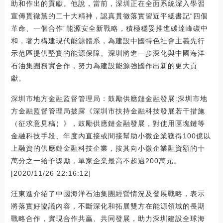
助和作出的貢獻。他說，當前，深圳正在全面系統深入學習
宣傳貫徹黨的二十大精神，認真貫徹落實習近平總書記“四個
革命、一個合作”能源安全新戰略，積極穩妥推進碳達峰碳中
和，著力構建現代能源體系，為建設中國特色社會主義先行
示范區提供堅實的能源保障。深圳將進一步深化與中國海洋
石油集團務實合作，努力為建設能源強國作出新的更大貢
獻。
深圳市地方金融監督管理局：鼓勵供應鏈金融發展:深圳市地
方金融監督管理局披露《深圳市扶持金融科技發展若干措施
（征求意見稿）》，鼓勵供應鏈金融發展，對使用區塊鏈等
金融科技手段、年度內直接或間接幫助小微企業獲得100億以
上融資的供應鏈金融科技企業，按其向小微企業融資額的十
萬分之一給予獎勵，單家企業最高不超過200萬元。
[2020/11/26 22:16:12]
汪東進介紹了中國海洋石油集團經營情況及發展戰略，表示
將落實好協議內容，不斷深化和拓展雙方在能源領域的長期
戰略合作，實現合作共贏、共同發展，助力深圳建設全球海