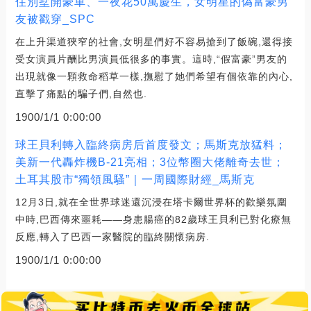
住別墅開豪車、一夜花50萬慶生，女明星的偽富豪男
友被戳穿_SPC
在上升渠道狹窄的社會,女明星們好不容易搶到了飯碗,還得接
受女演員片酬比男演員低很多的事實。這時,“假富豪”男友的
出現就像一顆救命稻草一樣,撫慰了她們希望有個依靠的內心,
直擊了痛點的騙子們,自然也.
1900/1/1 0:00:00
球王貝利轉入臨終病房后首度發文；馬斯克放猛料；
美新一代轟炸機B-21亮相；3位幣圈大佬離奇去世；
土耳其股市“獨領風騷”｜一周國際財經_馬斯克
12月3日,就在全世界球迷還沉浸在塔卡爾世界杯的歡樂氛圍
中時,巴西傳來噩耗——身患腸癌的82歲球王貝利已對化療無
反應,轉入了巴西一家醫院的臨終關懷病房.
1900/1/1 0:00:00