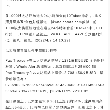
上。
前1000以太坊巨鯨過去24小時加倉前10Token排名，LINK
躍升至第五:金色財經報道，據whalestats.com數據，前
1000以太坊巨鯨地址在過去24小時加倉前10Token中，ETH
排第一，LINK躍升至第五。WOO、APE、AAVE分別位列第
七、第八、第九。[2022/4/7 14:10:29]
以太坊在冒險反彈中擊敗比特幣
Pax Treasury在以太坊網絡增發近1271萬枚BUSD:金色財經
報道，Whale Alert數據顯示，北京時間11月25日00:50，
Pax Treasury在以太坊網絡上增發12,708,450枚BUSD，增
發哈希值為：
0x6b902067b36ca7748b9d6e14d20a086f16e168f3156a
3d63a0ad3e7f731f3cf9。[2020/11/25 22:01:02]
在日線圖上，以太幣在10月26日上漲了約14%，達到每周高
點1,554美元。比特幣也經歷了類似的反彈，但相比之下，其