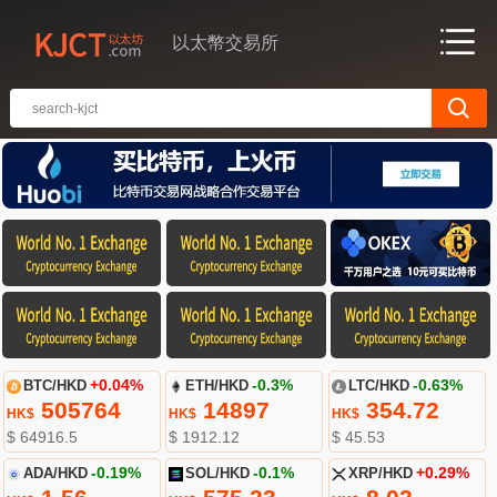
以太幣交易所
BTC/HKD
+0.04%
ETH/HKD
-0.3%
LTC/HKD
-0.63%
505764
14897
354.72
HK$
HK$
HK$
$ 64916.5
$ 1912.12
$ 45.53
ADA/HKD
-0.19%
SOL/HKD
-0.1%
XRP/HKD
+0.29%