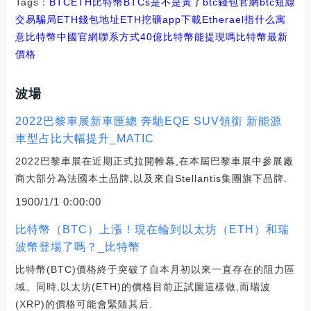
Tags：
BTC
ETH
比特幣BTCs是不是黃了
btc錢包官網
btc短線
交易騙局ETH錢包地址
ETH挖礦app下載
Etherael指什么寓
意比特幣中國官網聯系方式
40億比特幣能提現嗎
比特幣最新
價格
波場
2022巴黎車展新車匯總 奔馳EQE SUV領銜 新能源
車型占比大幅提升_MATIC
2022巴黎車展在近期正式拉開帷幕,在本屆巴黎車展中參展廠
商大部分為法國本土品牌,以及來自Stellantis集團旗下品牌.
1900/1/1 0:00:00
比特幣（BTC）上漲！現在輪到以太坊（ETH）和瑞
波幣登場了嗎？_比特幣
比特幣(BTC)價格終于突破了自本月初以來一直存在的阻力區
域。同時,以太坊(ETH)的價格目前正試圖這樣做,而瑞波
(XRP)的價格可能會緊隨其后.