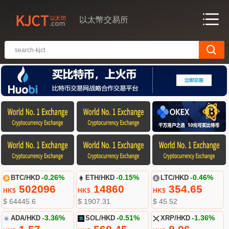
以太幣交易所
BTC/HKD
-0.26%
ETH/HKD
-0.15%
LTC/HKD
-0.46%
502096
14860
354.65
HK$
HK$
HK$
$ 64445.6
$ 1907.31
$ 45.52
ADA/HKD
-3.36%
SOL/HKD
-0.51%
XRP/HKD
-1.36%