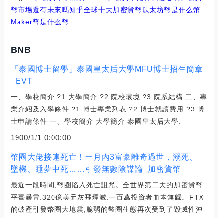
幣市場還有未來嗎知乎
全球十大加密貨幣
以太坊幣是什么幣
Maker幣是什么幣
BNB
「泰國博士留學」泰國皇太后大學MFU博士招生簡章
_EVT
一、學校簡介 ?1.大學簡介 ?2.院校環境 ?3.院系結構 二、專
業介紹及入學條件 ?1.博士專業列表 ?2.博士就讀費用 ?3.博
士申請條件 一、學校簡介 大學簡介 泰國皇太后大學.
1900/1/1 0:00:00
幣圈大佬接連死亡！一月內3富豪離奇過世，溺死、
墜機、睡夢中死……引發無數陰謀論_加密貨幣
最近一段時間,幣圈陷入死亡詛咒。全世界第二大的加密貨幣
平臺暴雷,320億美元灰飛煙滅,一百萬投資者血本無歸。FTX
的破產引發幣圈大地震,脆弱的幣圈生態再次受到了毀滅性沖