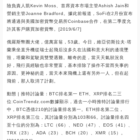
險負責人凱Kevin Moss、首席資本市場主管Ashish Jain和
營銷主管Joanne Bradford。據此前報道，SoFi在2月份宣布
將通過與美國加密貨幣交易所Coinbase合作，在第二季度允
許其客戶購買加密貨幣。[2019/6/7]
俄羅斯幣圈大佬，億萬富翁，53歲。今日，維亞切斯拉夫·塔
蘭乘坐直升機從瑞士起飛后沒多久在法國和意大利的邊境墜
毀，塔蘭和駕駛員雙雙遇難。離奇的是，當天天氣狀況良
好，飛行員經驗也非常豐富，基本排除了操作不當而失事的
原因。更神秘的是，當天本來飛機上還有另外一人，但在起
飛前，那人取消了計劃。
動態 | 推特討論量：BTC排名第一 ETH、XRP排名二三
位:CoinTrendz.com數據顯示，過去一小時推特討論量排行
中，BTC憑借210的討論量排名第一。ETH排名第二位，
XRP排名第三位，其討論量分別為103和66。討論量排名四
至十位的分別為：LTC（66）、NEO（47）、EOS（41）、
TRX（23）、ADA（23）、BCH（20）、XMR（15）。