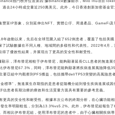
登上binance熱門榜并位居第四:據Binance數據顯示，Milo Inu項目Tok
%。過去24小時成交量近250萬美元。此外，今日香港創新加密基金官
畫劇集豐富IP形象，分別延伸出NFT、實體公仔、周邊產品、GameF
2018年啟動以來，先后在全球范圍入組了652例患者，覆蓋了包括美
確保了試驗數據在不同人種、地域間的多樣性和代表性。2022年4月
—取得了優效性結果，并展現出了更高的安全性和耐受性。
數據顯示，澤布替尼相較于伊布替尼，能夠顯著延長CLL患者的無進展生
%對比伊布替尼67.3%，同時，澤布替尼能夠顯著將疾病進展風險降低3
要亞組中均觀察到PFS獲益，包括攜帶del/TP53突變的高風險患
“金標準”，無進展生存期指的是患者從隨機分組到發生疾病進展或因
在評估患者長期治療的療效和生活質量方面具有重要的參考意義。
有更高的安全性和耐受性。根據本次公布的終期分析，在心臟功能相
發生率明顯較低，分別為13.3%vs5.2%。此外，伊布替尼組報告
。而相比伊布替尼組，使用澤布替尼的患者中，由于心臟相關疾病導