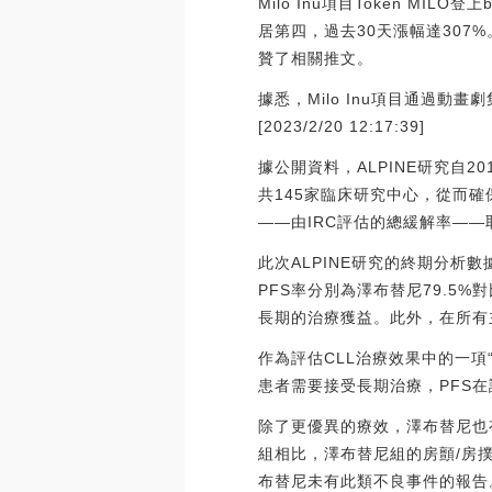
Milo Inu項目Token MILO
居第四，過去30天漲幅達307
贊了相關推文。
據悉，Milo Inu項目通過動
[2023/2/20 12:17:39]
據公開資料，ALPINE研究自
共145家臨床研究中心，從而
——由IRC評估的總緩解率—
此次ALPINE研究的終期分析
PFS率分別為澤布替尼79.5
長期的治療獲益。此外，在所有主
作為評估CLL治療效果中的一項
患者需要接受長期治療，PFS
除了更優異的療效，澤布替尼也
組相比，澤布替尼組的房顫/房撲
布替尼未有此類不良事件的報告