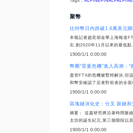
Tags：
ALPINE
PIN
ALPALPIN
聚幣
比特幣日內跌破1.6萬美元關
本報記者趙奕胡金華上海報道FTX
右,創2020年11月以來的最低點
1900/1/1 0:00:00
幣圈“雷曼危機”進入高潮：“
盡管FTX的危機被暫時解決,但
和幣安確認了后者對前者的全面
1900/1/1 0:00:00
區塊鏈演化史：分叉 新鏈和
摘要： 這篇研究將沿著時間脈
太坊的誕生紀元,第三個階段以其
1900/1/1 0:00:00