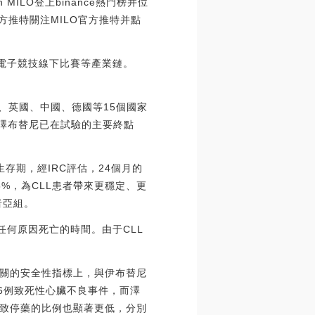
en MILO登上binance熱門榜并位
方推特關注MILO官方推特并點
i及電子競技線下比賽等產業鏈。
國、英國、中國、德國等15個國家
，澤布替尼已在試驗的主要終點
存期，經IRC評估，24個月的
5%，為CLL患者帶來更穩定、更
者亞組。
任何原因死亡的時間。由于CLL
關的安全性指標上，與伊布替尼
了6例致死性心臟不良事件，而澤
致停藥的比例也顯著更低，分別