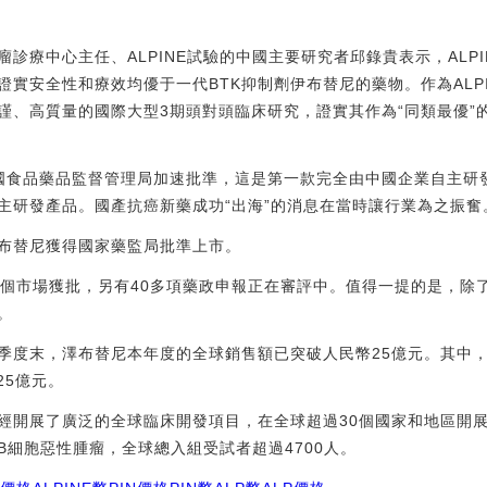
診療中心主任、ALPINE試驗的中國主要研究者邱錄貴表示，ALP
實安全性和療效均優于一代BTK抑制劑伊布替尼的藥物。作為ALP
謹、高質量的國際大型3期頭對頭臨床研究，證實其作為“同類最優”
美國食品藥品監督管理局加速批準，這是第一款完全由中國企業自主研
主研發產品。國產抗癌新藥成功“出海”的消息在當時讓行業為之振奮
澤布替尼獲得國家藥監局批準上市。
0個市場獲批，另有40多項藥政申報正在審評中。值得一提的是，除
。
季度末，澤布替尼本年度的全球銷售額已突破人民幣25億元。其中，在
25億元。
經開展了廣泛的全球臨床開發項目，在全球超過30個國家和地區開展了
B細胞惡性腫瘤，全球總入組受試者超過4700人。