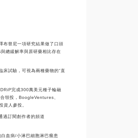
劑澤布替尼一項研究結果做了口頭
FS與總緩解率與原研藥相比存在
臨床試驗，可視為兩種藥物的“直
目DRiP完成300萬美元種子輪融
y聯合領投，BoogleVentures、
一批天使投資人參投。
，通過訂閱創作者的頻道
白血病/小淋巴細胞淋巴瘤患