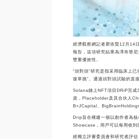
經濟觀察網記者瞿依賢12月14
報告，這項研究結果為澤布替尼全
雙重優效性。
“頭對頭”研究是指采用臨床上
接單挑”。通過頭對頭試驗的直
Solana鏈上NFT項目DRiP
資，Placeholder及其合伙人Chris
B+JCapital、BigBrainHold
Drip旨在構建一個以創作者為
Showcase，用戶可以每周收到DRi
經獨立評審委員會和研究者評估