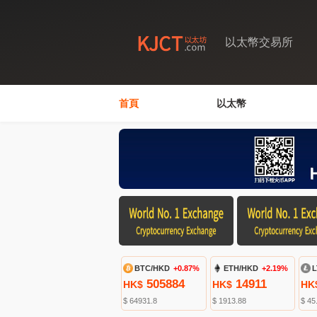
以太幣交易所
首頁
以太幣
BTC/HKD
+0.87%
ETH/HKD
+2.19%
L
505884
14911
HK$
HK$
HK
$ 64931.8
$ 1913.88
$ 45