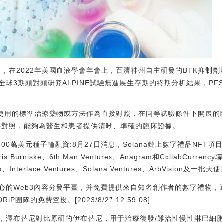
日，在2022年美國血液學會年會上，百濟神州自主研發的BTK抑制
球3期頭對頭研究ALPINE試驗無進展生存期的終期分析結果，P
已使用的標準治療藥物或方法作為直接對照，在同等試驗條件下開展的
接對照，能夠為醫生和患者提供清晰、準確的臨床證據。
完成300萬美元種子輪融資:8月27日消息，Solana鏈上數字禮品NFT項
 Burniske、6th Man Ventures、Anagram和CollabCurrenc
ings、Interlace Ventures、Solana Ventures、ArbVision及
核心的Web3內容分發平臺，并免費提供來自知名創作者的數字禮物
P團隊的免費空投。[2023/8/27 12:59:08]
，澤布替尼對比原研的伊布替尼，用于治療復發/難治性慢性淋巴細胞