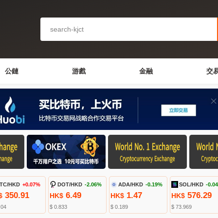
公鏈
游戲
金融
交
TC/HKD
+0.07%
DOT/HKD
-2.06%
ADA/HKD
-0.19%
SOL/HKD
-0.0
350.91
6.49
1.47
576.29
$
HK$
HK$
HK$
.04
$ 0.833
$ 0.189
$ 73.969