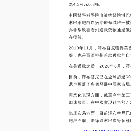
為4.3%vs0.3%。
中國醫學科學院血液病醫院淋巴瘤
淋巴細胞白血病治療領域唯一被證
亦非常欣喜看到這款藥物通過嚴
存獲益。
2019年11月，澤布替尼獲得
藥，也是百濟神州首款獲批的自
在美獲批之后，2020年6月，
目前，澤布替尼已在全球超過6
尼也覆蓋了多個發展中國家市場
商業化表現方面，截至今年第三
加速放量。在中國實現銷售額7.
臨床布局方面，目前澤布替尼已
胞淋巴瘤、邊緣區淋巴瘤等多種