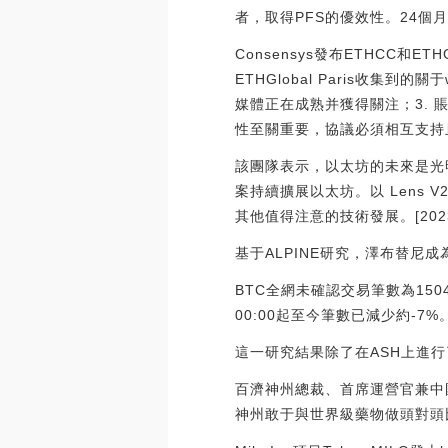
者，取得PFS的優效性。24個月
Consensys發布ETHCC和ET
ETHGlobal Paris收集到
媒體正在成熟并獲得關注；3. 
性至關重要，協議必須相互支持
該團隊表示，以太坊的未來是光明的
案持續擴展以太坊。以 Lens
其他值得注意的技術發展。[2023/7/
基于ALPINE研究，澤布替尼
BTC全網未確認交易筆數為1504
00:00起至今筆數已減少約-7%。[20
這一研究結果除了在ASH上進
百濟神州總裁、首席運營官兼中
神州敢于與世界級藥物做頭對頭