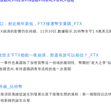
E價格
ALPINE幣PIN價格
PIN幣ALP幣
ALP價格
口，創近兩年新低，FTX慘遭幣安棄購_FTX
崩潰的影響仍在持續。11月10日,數據顯示,比特幣失守1.6萬美元關
.
救世主”FTX都能一夜崩潰，那還有誰可以相信？_FTX
這一事件也暴露除了加密貨幣這一領域的脆弱性。幣圈的“老大之爭”似
收購意向,有待盡職調查等流程的進一步展開.
升級_比特幣
絡推演區塊鏈從誕生到發展出當下復雜生態的過程：第一個階段以比特
他新鏈的誕生出發.