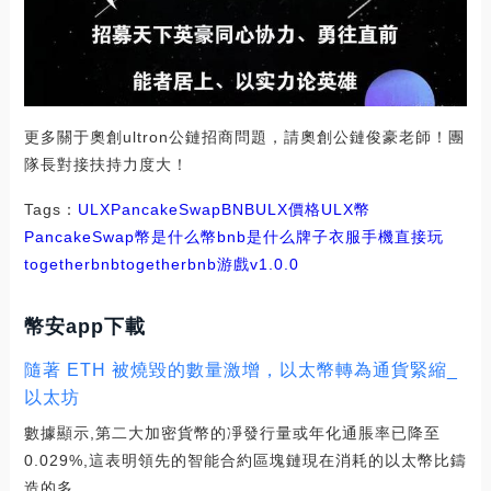
更多關于奧創ultron公鏈招商問題，請奧創公鏈俊豪老師！團
隊長對接扶持力度大！
Tags：
ULX
PancakeSwap
BNBULX價格
ULX幣
PancakeSwap幣是什么幣bnb是什么牌子衣服
手機直接玩
togetherbnb
togetherbnb游戲v1.0.0
幣安app下載
隨著 ETH 被燒毀的數量激增，以太幣轉為通貨緊縮_
以太坊
數據顯示,第二大加密貨幣的凈發行量或年化通脹率已降至
0.029%,這表明領先的智能合約區塊鏈現在消耗的以太幣比鑄
造的多.