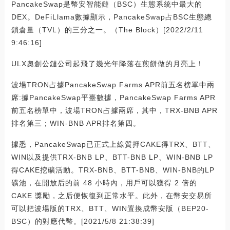
PancakeSwap是幣安智能鏈（BSC）生態系統中最大的
DEX。DeFiLlama數據顯示，PancakeSwap占BSC生態總
鎖倉量（TVL）的三分之一。（The Block）[2022/2/11
9:46:16]
ULX奧創公鏈公司起飛了幾光年降落在煎餅做的月亮上！
波場TRON占據PancakeSwap Farms APR前五名榜單中兩
席:據PancakeSwap平臺數據，PancakeSwap Farms APR
前五名榜單中，波場TRON占據兩席，其中，TRX-BNB APR
排名第三；WIN-BNB APR排名第四。
據悉，PancakeSwap已正式上線質押CAKE得TRX、BTT、
WIN以及提供TRX-BNB LP、BTT-BNB LP、WIN-BNB LP
得CAKE挖礦活動。TRX-BNB、BTT-BNB、WIN-BNB的LP
礦池，在開放后的前 48 小時內，用戶可以獲得 2 倍的
CAKE 獎勵，之后便恢復到正常水平。此外，在幣安交易所
可以把波場版的TRX、BTT、WIN置換成幣安版（BEP20-
BSC）的對應代幣。[2021/5/8 21:38:39]