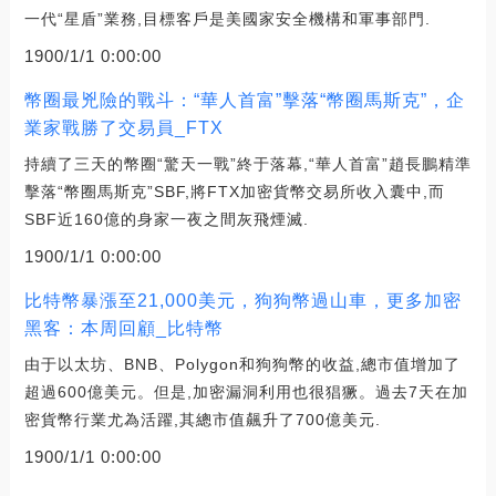
一代“星盾”業務,目標客戶是美國家安全機構和軍事部門.
1900/1/1 0:00:00
幣圈最兇險的戰斗：“華人首富”擊落“幣圈馬斯克”，企
業家戰勝了交易員_FTX
持續了三天的幣圈“驚天一戰”終于落幕,“華人首富”趙長鵬精準
擊落“幣圈馬斯克”SBF,將FTX加密貨幣交易所收入囊中,而
SBF近160億的身家一夜之間灰飛煙滅.
1900/1/1 0:00:00
比特幣暴漲至21,000美元，狗狗幣過山車，更多加密
黑客：本周回顧_比特幣
由于以太坊、BNB、Polygon和狗狗幣的收益,總市值增加了
超過600億美元。但是,加密漏洞利用也很猖獗。過去7天在加
密貨幣行業尤為活躍,其總市值飆升了700億美元.
1900/1/1 0:00:00