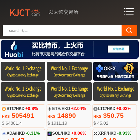
以太幣交易所
BTC/HKD
+0.8%
ETH/HKD
+2.04%
LTC/HKD
+0.02%
505491
14890
350.75
HK$
HK$
HK$
$ 64881.4
$ 1911.19
$ 45.02
ADA/HKD
-0.31%
SOL/HKD
+0.06%
XRP/HKD
-0.93%