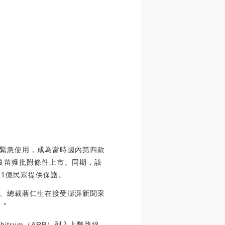
入緊急使用，成為當時國內第四款
該疫苗獲批附條件上市。同期，該
超1億民眾提供保護。
、總裁蔣仁生在接受澎湃新聞采
”
rbitrum（ARB）列入上幣路線