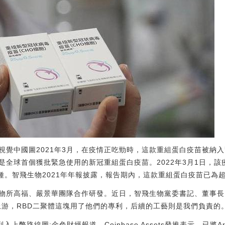
視覺中國圖2021年3月，在疫情正吃勁時，這款重組蛋白疫苗被納
是全球首個獲批緊急使用的新冠重組蛋白疫苗。2022年3月1日，
種。智飛生物2021年年報披露，報告期內，這款重組蛋白疫苗已為
物所高福、嚴景華團隊合作研發。近日，智飛生物黨委書記、董事長
上游，RBD二聚體這塊用了他們的專利，后續的工藝則是我們負責的。
RB）列入上幣路線圖:金色財經報道，Coinbase Assets發推表示，已將A