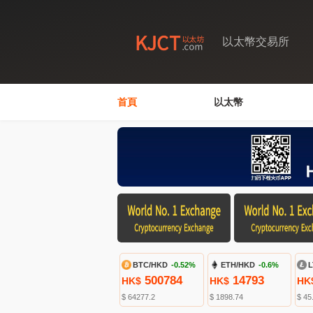
以太幣交易所
首頁
以太幣
BTC/HKD
-0.52%
ETH/HKD
-0.6%
L
500784
14793
HK$
HK$
HK
$ 64277.2
$ 1898.74
$ 45