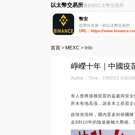
以太幣交易所
最好的以太幣交易所
幣安
世界排名第一的以太幣交易所
URL：https://www.binance.c
首頁
>
MEXC
>
Info
崢嶸十年｜中國疫
Author：
Time：1900/1/1 0:00:0
有人曾將接種疫苗的益處與安全
所未有地高漲，諸多本土疫苗企
疫情突現時，國內眾多科研團隊
走8到10年的險途被極大壓縮