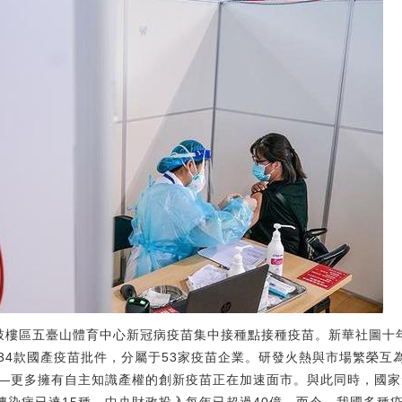
京市鼓樓區五臺山體育中心新冠病疫苗集中接種點接種疫苗。新華社圖
334款國產疫苗批件，分屬于53家疫苗企業。研發火熱與市場繁榮互
—更多擁有自主知識產權的創新疫苗正在加速面市。與此同時，國家