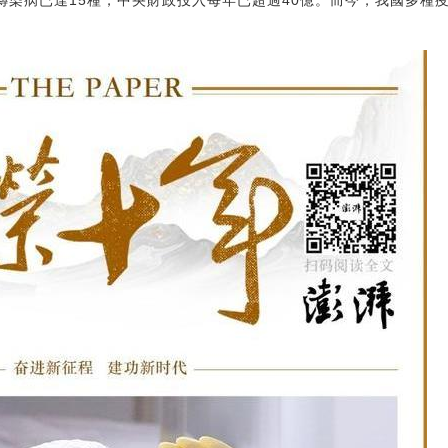
的傳染病已達15種，中央財政投入每年已超過40億。而今，我國多種