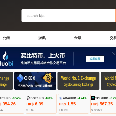
公鏈
游戲
金融
交
TC/HKD
-0.57%
DOT/HKD
-0.8%
ADA/HKD
-4.74%
SOL/HKD
-0.7
354.26
6.39
1.55
567.35
$
HK$
HK$
HK$
.47
$ 0.82
$ 0.199
$ 72.821