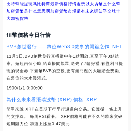
比特幣能提現嗎
比特幣最新價格行情走勢
以太坊幣是什么幣
加密貨幣是什么意思啊
加密貨幣市場還有未來嗎知乎
全球十
大加密貨幣
fil幣價格今日行情
BVB創世發行——幣位Web3.0敘事的開篇之作_NFT
11月3日,BVB創世發行直播從中午1點開啟,直至下午3點結
束。短短兩個小時,給直播間觀眾,送去了7輪好禮:有盈利可提
現的現金券,平臺幣BVB的空投,更有無門檻的大額贈金獎勵,
在幣位的大水漫灌式.
1900/1/1 0:00:00
為什么未來看漲瑞波幣 (XRP) 價格_XRP
簡單來說 XRP在長期下行平行通道內交易。它遵循一條上升
的支撐線。 每周RSI看漲。 XRP價格可能在不久的將來突破
短期阻力位,加速上漲至0.47美元.