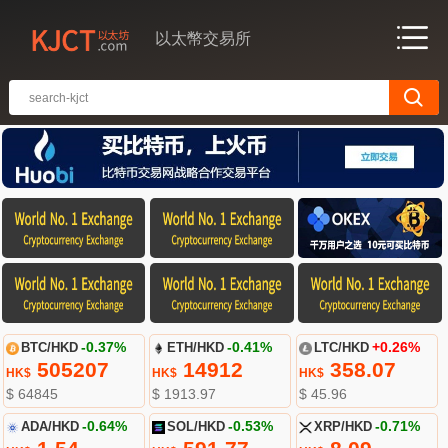
以太幣交易所
BTC/HKD
-0.37%
ETH/HKD
-0.41%
LTC/HKD
+0.26%
505207
14912
358.07
HK$
HK$
HK$
$ 64845
$ 1913.97
$ 45.96
ADA/HKD
-0.64%
SOL/HKD
-0.53%
XRP/HKD
-0.71%