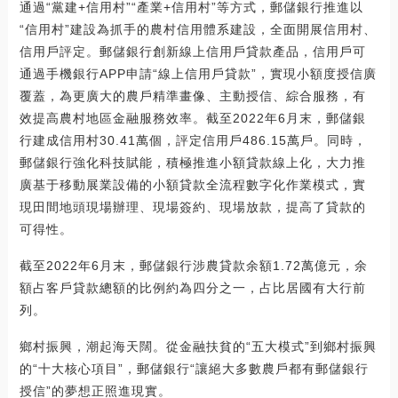
通過“黨建+信用村”“產業+信用村”等方式，郵儲銀行推進以
“信用村”建設為抓手的農村信用體系建設，全面開展信用村、
信用戶評定。郵儲銀行創新線上信用戶貸款產品，信用戶可
通過手機銀行APP申請“線上信用戶貸款”，實現小額度授信廣
覆蓋，為更廣大的農戶精準畫像、主動授信、綜合服務，有
效提高農村地區金融服務效率。截至2022年6月末，郵儲銀
行建成信用村30.41萬個，評定信用戶486.15萬戶。同時，
郵儲銀行強化科技賦能，積極推進小額貸款線上化，大力推
廣基于移動展業設備的小額貸款全流程數字化作業模式，實
現田間地頭現場辦理、現場簽約、現場放款，提高了貸款的
可得性。
截至2022年6月末，郵儲銀行涉農貸款余額1.72萬億元，余
額占客戶貸款總額的比例約為四分之一，占比居國有大行前
列。
鄉村振興，潮起海天闊。從金融扶貧的“五大模式”到鄉村振興
的“十大核心項目”，郵儲銀行“讓絕大多數農戶都有郵儲銀行
授信”的夢想正照進現實。