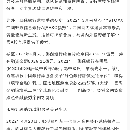
力發展可持續金融、綠色金融和氣候融資，支持生物多樣性
保護，助力實現碳達峰碳中和目標。
此外，郵儲銀行還攜手德交所于2022年3月份發布了“STOXX
中國郵政儲蓄銀行A股ESG指數”，共同助力構建資本市場高
質量發展新生態、推動可持續發展，為境內外投資者了解中
國A股市場提供了參考。
截至2022年6月末，郵儲銀行綠色貸款余額4336.71億元；綠
色融資余額5025.21億元。2021年，郵儲銀行在明晟
(MSCI)ESG評級中獲評A級，為中國銀行業領先水平。該行
還連續被中國銀行業協會授予“綠色銀行評價先進單位”，獲得
《環球金融》雜志“亞太地區綠色貸款杰出領導力大獎”、國際
金融論壇第二屆“全球綠色金融獎——創新獎”、亞洲金融協會
綠色金融優秀案例等獎項。
服務升級助力城鄉居民美好生活
2022年4月23日，郵儲銀行新一代個人業務核心系統投產上
線。該系統是大型銀行中率先同時采用企業級業務建模和分