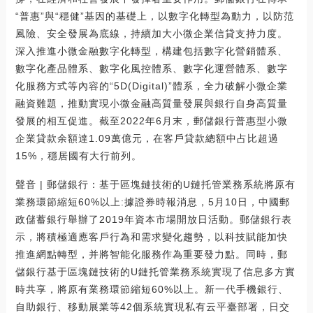
“普惠”與“穩健”基因的基礎上，以數字化轉型為動力，以防范
風險、安全發展為底線，持續加大小微企業信貸支持力度。
深入推進小微金融數字化轉型，構建包括數字化營銷體系、
數字化產品體系、數字化風控體系、數字化運營體系、數字
化服務方式等內容的“5D(Digital)”體系，全力破解小微企業
融資難題，推動實現小微金融高質量發展與銀行自身高質量
發展的相互促進。截至2022年6月末，郵儲銀行普惠型小微
企業貸款余額達1.09萬億元，在客戶貸款總額中占比超過
15%，穩居國有大行前列。
聲音 | 郵儲銀行：基于區塊鏈技術的U鏈托管業務系統將原有
業務環節縮短60%以上:據證券時報消息，5月10日，中國郵
政儲蓄銀行舉辦了2019年資本市場開放日活動。郵儲銀行表
示，將積極適應客戶行為和需求變化趨勢，以科技賦能加快
推進網點轉型，并將智能化服務作為重要發力點。同時，郵
儲銀行基于區塊鏈技術的U鏈托管業務系統實現了信息多方實
時共享，將原有業務環節縮短60%以上。新一代手機銀行、
自助銀行、移動展業等42個系統實現私有云平臺部署，日交