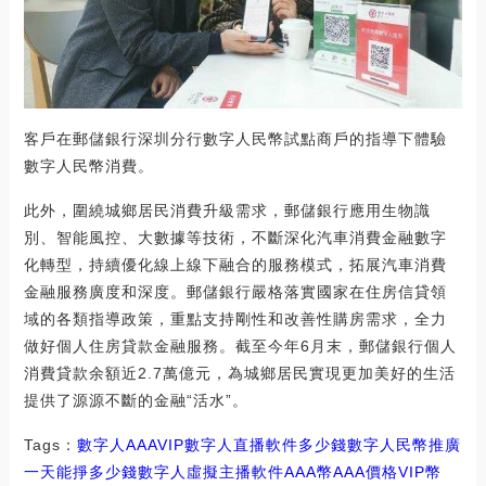
客戶在郵儲銀行深圳分行數字人民幣試點商戶的指導下體驗
數字人民幣消費。
此外，圍繞城鄉居民消費升級需求，郵儲銀行應用生物識
別、智能風控、大數據等技術，不斷深化汽車消費金融數字
化轉型，持續優化線上線下融合的服務模式，拓展汽車消費
金融服務廣度和深度。郵儲銀行嚴格落實國家在住房信貸領
域的各類指導政策，重點支持剛性和改善性購房需求，全力
做好個人住房貸款金融服務。截至今年6月末，郵儲銀行個人
消費貸款余額近2.7萬億元，為城鄉居民實現更加美好的生活
提供了源源不斷的金融“活水”。
Tags：
數字人
AAA
VIP數字人直播軟件多少錢
數字人民幣推廣
一天能掙多少錢
數字人虛擬主播軟件AAA幣
AAA價格VIP幣