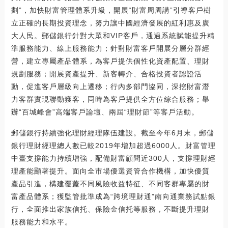
劃”，加快財富管理體系升級，開展“財富周周講”引導客戶樹
立正確的長期投資理念，努力讓中國經濟發展的紅利惠及廣
大人民。郵儲銀行針對大眾和VIP客戶，通過系統賦能提升精
準服務能力、線上服務能力；針對財富客戶開展分層分群經
營，建立專屬產品體系，為客戶提供個性化資產配置、理財
規劃服務；開展資產提升、新客轉介、合格投資者認證活
動，促進客戶層級向上遷移；行內多部門協同，深挖財富潛
力客群實現聯動獲客，同時為客戶提供全方位綜合服務；舉
辦“百城峰會”高端客戶論壇、兩屆“理財節”等客戶活動。
郵儲銀行持續強化理財經理隊伍建設。截至今年6月末，郵儲
銀行理財經理總人數已較2019年增加超過6000人。財富管理
中臺支撐能力持續增強，配備財富顧問近300人，支撐理財經
理產能顯著提升。面向全市場優選資管合作機構，加快優質
產品引進，構建覆蓋不同風險收益特征、不同客群專屬的財
富產品體系；獲監管批準成為“跨境理財通”南向通業務試點銀
行，全面推出家族信托、保險金信托等服務，不斷提升理財
服務能力和水平。