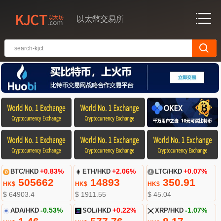
以太幣交易所
BTC/HKD
+0.83%
ETH/HKD
+2.06%
LTC/HKD
+0.07%
505662
14893
350.91
HK$
HK$
HK$
$ 64903.4
$ 1911.55
$ 45.04
ADA/HKD
-0.53%
SOL/HKD
+0.22%
XRP/HKD
-1.07%