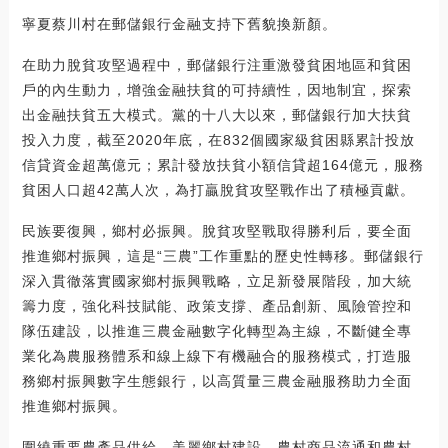
寧夏蔡川村在郵儲銀行金融支持下舊貌換新顏。
在助力脫貧攻堅過程中，郵儲銀行注重激發貧困地區和貧困
戶的內生動力，增強金融扶貧的可持續性，因地制宜，探索
出金融扶貧五大模式。黨的十八大以來，郵儲銀行加大扶貧
投入力度，截至2020年底，在832個國家級貧困縣累計投放
信貸資金超萬億元；累計發放扶貧小額信貸超164億元，服務
貧困人口超42萬人次，為打贏脫貧攻堅戰作出了積極貢獻。
民族要復興，鄉村必振興。脫貧攻堅戰取得勝利后，要全面
推進鄉村振興，這是“三農”工作重點的歷史性轉移。郵儲銀行
深入貫徹落實國家鄉村振興戰略，立足新發展階段，加大統
籌力度，強化科技賦能、政策支撐、產品創新、風險管控和
隊伍建設，以推進三農金融數字化轉型為主線，不斷健全專
業化為農服務體系和線上線下有機融合的服務模式，打造服
務鄉村振興數字生態銀行，以高質量三農金融服務助力全面
推進鄉村振興。
圍繞重要農產品供給、美麗鄉村建設、農村商品流通和農村