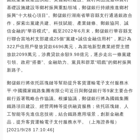
基礎設施建設等鄉村振興重點領域，郵儲銀行持續推進鄉村
振興“十大核心項目”。郵儲銀行湖南省華容縣支行通過銀政合
作，探索出黨建共建、科技賦能、產業鏈條、郵銀協同、誠
信金融的“華容模式”。截至2022年6月末，郵儲銀行華容縣支
行聯合當地村支部建成25個“黨建+誠信金融信用村”，累計為
322戶信用戶發放貸款6696萬元，為當地新型農業經營主體
放款2099萬元，涉農貸款余額9.98億元，逐步走出一條黨建
引領、政府“搭臺”、金融助力、黨員和群眾“唱戲”的鄉村振興
新路子。
郵儲銀行將依托區塊鏈等幫助提升客貨運輸電子支付服務水
平:中國國家鐵路集團有限公司近日與郵儲銀行等9家主要合作
銀行簽署戰略合作協議。根據協議，郵儲銀行將為國鐵集團
鐵路項目建設、經營周轉等提供融資服務；依托區塊鏈、人
工智能等先進信息技術，結合鐵路應用場景，創新金融產
品，提升客貨運輸電子支付服務水平。（上海證券報）
[2021/9/28 17:10:46]