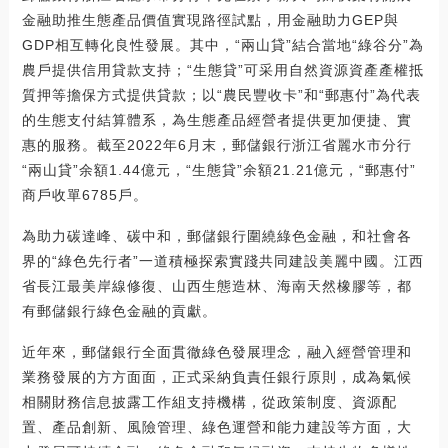
金融助推生態產品價值實現路徑試點，用金融助力GEP與
GDP相互轉化良性發展。其中，“兩山貸”結合當地“綠谷分”為
農戶提供信用貸款支持；“生態貸”可采用自然資源資產產權抵
質押等擔保方式提供貸款；以“農民豐收卡”和“郵惠付”為代表
的生態支付結算體系，為生態產品經營者提供更加便捷、實
惠的服務。截至2022年6月末，郵儲銀行浙江省麗水市分行
“兩山貸”余額1.44億元，“生態貸”余額21.21億元，“郵惠付”
商戶收單6785戶。
為助力碳達峰、碳中和，郵儲銀行圍繞綠色金融，和社會各
界的“綠色先行者”一道積極探索實踐共同建設美麗中國。江西
省長江最美岸線修復、山西生態造林、海南天然橡膠等，都
有郵儲銀行綠色金融的貢獻。
近年來，郵儲銀行全面貫徹綠色發展理念，融入經營管理和
業務發展的方方面面，正式采納負責任銀行原則，成為氣候
相關財務信息披露工作組支持機構，從政策制度、資源配
置、產品創新、風險管理、綠色運營和能力建設等方面，大