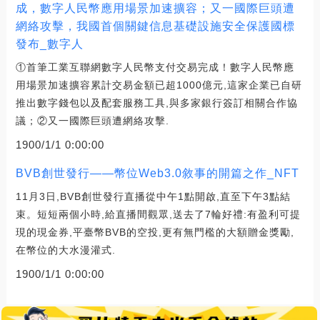
成，數字人民幣應用場景加速擴容；又一國際巨頭遭
網絡攻擊，我國首個關鍵信息基礎設施安全保護國標
發布_數字人
①首筆工業互聯網數字人民幣支付交易完成！數字人民幣應
用場景加速擴容累計交易金額已超1000億元,這家企業已自研
推出數字錢包以及配套服務工具,與多家銀行簽訂相關合作協
議；②又一國際巨頭遭網絡攻擊.
1900/1/1 0:00:00
BVB創世發行——幣位Web3.0敘事的開篇之作_NFT
11月3日,BVB創世發行直播從中午1點開啟,直至下午3點結
束。短短兩個小時,給直播間觀眾,送去了7輪好禮:有盈利可提
現的現金券,平臺幣BVB的空投,更有無門檻的大額贈金獎勵,
在幣位的大水漫灌式.
1900/1/1 0:00:00