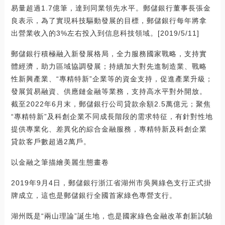
易量超過1.7億筆，達到同業領先水平。郵儲銀行董事長張金
良表示，為了實現科技驅動發展的目標，郵儲銀行每年將拿
出營業收入的3%左右投入到信息科技領域。[2019/5/11]
郵儲銀行積極融入新發展格局，全力服務國家戰略，支持實
體經濟，助力區域協調發展；持續加大對先進制造業、戰略
性新興產業、“專精特新”企業等的資金支持，促進產業升級；
發展貿易融資、供應鏈金融等業務，支持高水平對外開放。
截至2022年6月末，郵儲銀行公司貸款余額2.5萬億元；聚焦
“專精特新”及科創企業不同成長階段的需求特征，有針對性地
提供專業化、差異化的綜合金融服務，專精特新及科創企業
貸款客戶數超過2萬戶。
以金融之筆描繪美麗生態畫卷
2019年9月4日，郵儲銀行浙江省湖州市吳興綠色支行正式掛
牌成立，這也是郵儲銀行全國首家綠色專營支行。
湖州既是“兩山理論”誕生地，也是國家綠色金融改革創新試驗