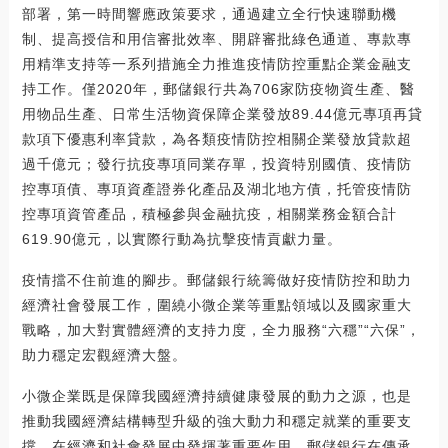
部署，第一時間響應政策要求，通過建立全行快速聯動機
制、提高授信和用信審批效率、開辟審批綠色通道、專款專
用精準支持等一系列措施全力推進疫情防控重點企業金融支
持工作。僅2020年，郵儲銀行共為706家防疫物資生產、醫
用物品生產、日常生活物資保障企業發放89.44億元專項再貸
款項下優惠利率貸款，為各類疫情防控相關企業發放貸款超
過千億元；發行抗疫專項同業存單，投資特別國債、疫情防
控專項債、專項資產證券化產品及湖北地方債，托管疫情防
控專項資管產品，積極參與金融抗疫，相關業務金額合計
619.90億元，以實際行動為抗擊疫情貢獻力量。
疫情擋不住前進的腳步。郵儲銀行統籌做好疫情防控和助力
經濟社會發展工作，圍繞小微企業等重點領域以及國家重大
戰略，加大對實體經濟的支持力度，全力服務“六穩”“六保”，
助力穩定宏觀經濟大盤。
小微企業既是保障我國經濟持續健康發展的動力之源，也是
推動我國經濟結構轉型升級的強大動力和穩定就業的重要支
撐，在經濟和社會發展中發揮著重要作用。郵儲銀行在傳承