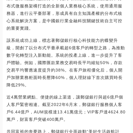
布式微服務架構打造的全新個人業務核心系統，使用通用服
務器，進行云平臺部署，形成具有自主知識產權的分布式核
心系統解決方案，是中國銀行業金融科技關鍵技術自主可控
的重要實踐。
該系統成功上線，標志著郵儲銀行核心科技能力的蝶變升
級，開創了以分布式平臺承載超6億客戶的轉型之路，為推動
數字化轉型注入新動能。系統的投產上線，進一步提升了客
戶體驗。例如，國際匯款業務交易時長平均縮短50%，存款
交易平均響應速度提升約38%。在客戶旅程優化后，個人開
戶加辦業務柜面時長壓降60%，個人理財線下首次購買時長
降低29%。
近4萬營業網點、便捷的線上渠道，讓郵儲銀行與超6億戶個
人客戶緊密相連。截至2022年6月末，郵儲銀行服務個人客
戶6.44億戶，AUM規模達13.41萬億元；VIP客戶達4624.80
萬戶，財富客戶突破400萬戶。
共同富裕的奔夢路上，郵儲銀行全面啟動“美好生活啟航計