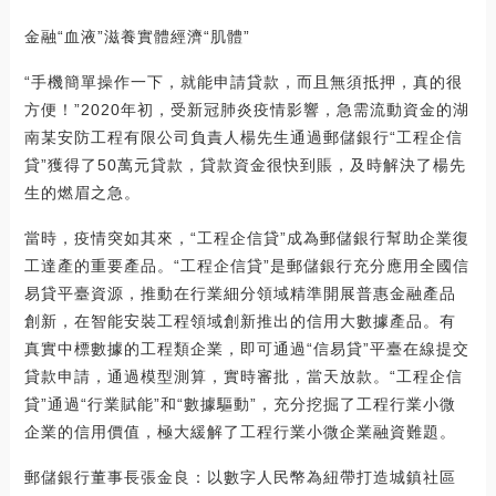
金融“血液”滋養實體經濟“肌體”
“手機簡單操作一下，就能申請貸款，而且無須抵押，真的很
方便！”2020年初，受新冠肺炎疫情影響，急需流動資金的湖
南某安防工程有限公司負責人楊先生通過郵儲銀行“工程企信
貸”獲得了50萬元貸款，貸款資金很快到賬，及時解決了楊先
生的燃眉之急。
當時，疫情突如其來，“工程企信貸”成為郵儲銀行幫助企業復
工達產的重要產品。“工程企信貸”是郵儲銀行充分應用全國信
易貸平臺資源，推動在行業細分領域精準開展普惠金融產品
創新，在智能安裝工程領域創新推出的信用大數據產品。有
真實中標數據的工程類企業，即可通過“信易貸”平臺在線提交
貸款申請，通過模型測算，實時審批，當天放款。“工程企信
貸”通過“行業賦能”和“數據驅動”，充分挖掘了工程行業小微
企業的信用價值，極大緩解了工程行業小微企業融資難題。
郵儲銀行董事長張金良：以數字人民幣為紐帶打造城鎮社區