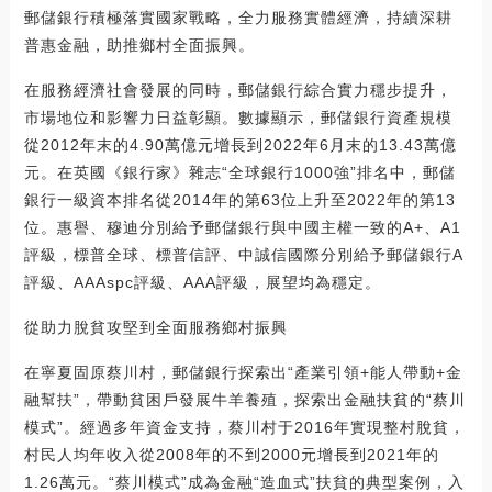
郵儲銀行積極落實國家戰略，全力服務實體經濟，持續深耕
普惠金融，助推鄉村全面振興。
在服務經濟社會發展的同時，郵儲銀行綜合實力穩步提升，
市場地位和影響力日益彰顯。數據顯示，郵儲銀行資產規模
從2012年末的4.90萬億元增長到2022年6月末的13.43萬億
元。在英國《銀行家》雜志“全球銀行1000強”排名中，郵儲
銀行一級資本排名從2014年的第63位上升至2022年的第13
位。惠譽、穆迪分別給予郵儲銀行與中國主權一致的A+、A1
評級，標普全球、標普信評、中誠信國際分別給予郵儲銀行A
評級、AAAspc評級、AAA評級，展望均為穩定。
從助力脫貧攻堅到全面服務鄉村振興
在寧夏固原蔡川村，郵儲銀行探索出“產業引領+能人帶動+金
融幫扶”，帶動貧困戶發展牛羊養殖，探索出金融扶貧的“蔡川
模式”。經過多年資金支持，蔡川村于2016年實現整村脫貧，
村民人均年收入從2008年的不到2000元增長到2021年的
1.26萬元。“蔡川模式”成為金融“造血式”扶貧的典型案例，入