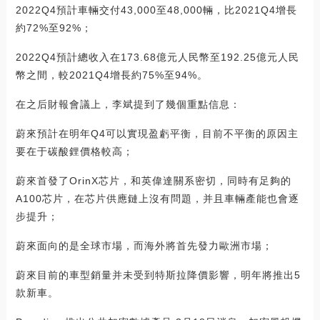
2022Q4預計車輛交付43,000至48,000輛，比2021Q4增長
約72%至92%；
2022Q4預計總收入在173.68億元人民幣至192.25億元人民
幣之間，較2021Q4增長約75%至94%。
在之后財報會議上，李斌提到了幾個重點信息：
蔚來預計在明年Q4可以實現盈虧平衡，目前不平衡的原因主
要在于碳酸鋰價格較高；
蔚來首發了OrinX芯片，和英偉達關系密切，同時有足夠的
A100芯片，在芯片供應鏈上沒有問題，并且車輛產能也會逐
步提升；
蔚來面向的是全球市場，而海外將首先發力歐洲市場；
蔚來目前的車型銷量并未受到特斯拉降價影響，明年將推出5
款新車。