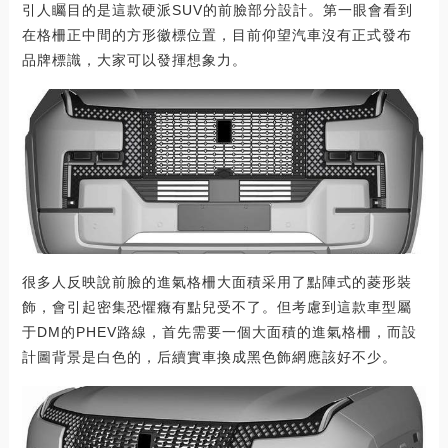
引人矚目的是這款硬派SUV的前臉部分設計。第一眼會看到
在格柵正中間的方形徽標位置，目前仰望汽車沒有正式發布
品牌標識，大家可以發揮想象力。
很多人反映說前臉的進氣格柵大面積采用了點陣式的菱形裝
飾，會引起密集恐懼癥有點兒受不了。但考慮到這款車型屬
于DM的PHEV路線，首先需要一個大面積的進氣格柵，而設
計圖背景是白色的，后續實車換成黑色飾網應該好不少。