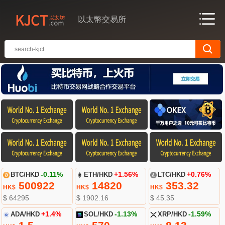
以太幣交易所
BTC/HKD
-0.11%
ETH/HKD
+1.56%
LTC/HKD
+0.76%
500922
14820
353.32
HK$
HK$
HK$
$ 64295
$ 1902.16
$ 45.35
ADA/HKD
+1.4%
SOL/HKD
-1.13%
XRP/HKD
-1.59%