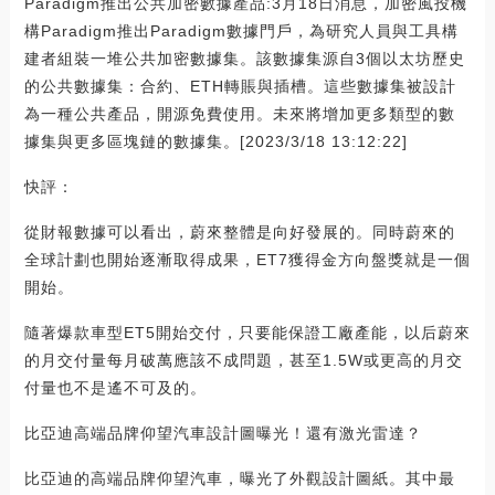
Paradigm推出公共加密數據產品:3月18日消息，加密風投機
構Paradigm推出Paradigm數據門戶，為研究人員與工具構
建者組裝一堆公共加密數據集。該數據集源自3個以太坊歷史
的公共數據集：合約、ETH轉賬與插槽。這些數據集被設計
為一種公共產品，開源免費使用。未來將增加更多類型的數
據集與更多區塊鏈的數據集。[2023/3/18 13:12:22]
快評：
從財報數據可以看出，蔚來整體是向好發展的。同時蔚來的
全球計劃也開始逐漸取得成果，ET7獲得金方向盤獎就是一個
開始。
隨著爆款車型ET5開始交付，只要能保證工廠產能，以后蔚來
的月交付量每月破萬應該不成問題，甚至1.5W或更高的月交
付量也不是遙不可及的。
比亞迪高端品牌仰望汽車設計圖曝光！還有激光雷達？
比亞迪的高端品牌仰望汽車，曝光了外觀設計圖紙。其中最