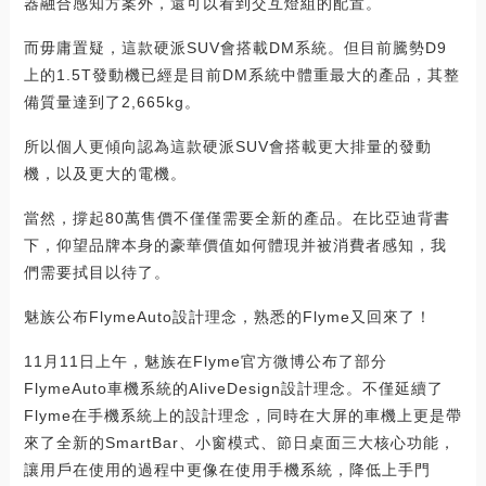
器融合感知方案外，還可以看到交互燈組的配置。
而毋庸置疑，這款硬派SUV會搭載DM系統。但目前騰勢D9
上的1.5T發動機已經是目前DM系統中體重最大的產品，其整
備質量達到了2,665kg。
所以個人更傾向認為這款硬派SUV會搭載更大排量的發動
機，以及更大的電機。
當然，撐起80萬售價不僅僅需要全新的產品。在比亞迪背書
下，仰望品牌本身的豪華價值如何體現并被消費者感知，我
們需要拭目以待了。
魅族公布FlymeAuto設計理念，熟悉的Flyme又回來了！
11月11日上午，魅族在Flyme官方微博公布了部分
FlymeAuto車機系統的AliveDesign設計理念。不僅延續了
Flyme在手機系統上的設計理念，同時在大屏的車機上更是帶
來了全新的SmartBar、小窗模式、節日桌面三大核心功能，
讓用戶在使用的過程中更像在使用手機系統，降低上手門