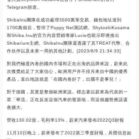
Telegram頻道。
ShibaInu團隊在成功處理3500萬筆交易、錢包地址達到
1700萬個后，暫停了Puppy Net測試網。ShytoshiKusama
和Shiba Inu的官方內容營銷專家Lucie也暗示即將推出
Shibarium主網。ShibaInu團隊還透露了其TREAT代幣、合
作伙伴以及未來一周的其他計劃。[2023/8/9 21:34:33]
對我們極度內卷的國內市場和正在出海的品牌來說，蔚來此
次獲獎給足了大家信心，歐洲用戶并不排斥來自中國的優秀
產品，直白地說就是「在國內卷好了，出國不是事兒！」
對于德國，其實是整個歐洲來說。標志著以蔚來為代表的一
眾「華流」正在反攻這個汽車的發源地，而這個趨勢應該還
會擴大。
營收130.02億，毛利率13%，蔚來汽車發布2022Q3財報
11月10日晚上，蔚來發布了2022第三季度財報，具體信息如