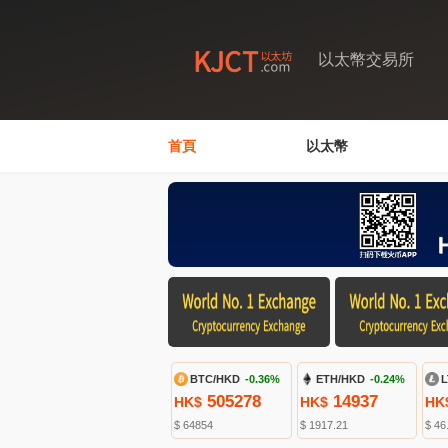
以太幣交易所
首頁
以太幣
BTC/HKD
-0.36%
ETH/HKD
-0.24%
L
505278
14937
HK$
HK$
HK
$ 64854
$ 1917.21
$ 46