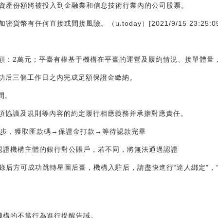
資產份額將被投入到金融業和信息技術行業內的公司股票。
有任何直接或間接風險。（u.today）[2021/9/15 23:25:05
金額：2萬元；平臺有權基于機構在平臺的運營及履約情況、接單體量
成功后三個工作日之內完成足額保證金繳納。
間。
各項協議及規則等內容的約定履行相應義務并承擔對應責任。
3步，獲取匯款碼→保證金打款→等待認款完畢
認證機構主體的銀行對公賬戶，若不同，將無法通過認證
錄后方可成功跳轉星圖后臺，機構入駐后，請盡快進行“達人綁定”，“
機構的不當行為進行提醒告誡。