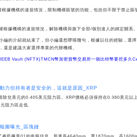
權根據機構的違規情況，限制機構賬號的功能，包括但不限于禁止賬
有權根據機構的違規情況，解除機構與旗下全部/個別達人的綁定關系
這小編的介紹就結束了，但小編還想啰嗦幾句，根據以往的經驗，選
，還是建議大家選擇專業的代辦機構。
EEB Vault (NFTX)
TMCN幣
加密貨幣交易所
一個比特幣要挖多久Cel
乏動力但持有者是安全的，這就是原因_XRP
在努力清除兌美元的0.405美元阻力區。XRP價格必須保持在0.380美
美元阻力區走低.
申報圖曝光_區塊鏈
藍楓葉01的申報信息。新車長4640mm、寬1870mm、高1600mm