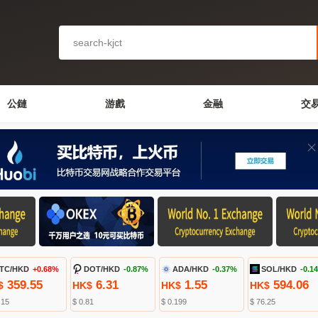
公鏈
游戲
金融
交
TC/HKD
+0.68%
DOT/HKD
-0.87%
ADA/HKD
-0.37%
SOL/HKD
-0.1
359.55
6.31
1.55
594.06
$
HK$
HK$
HK$
.15
$ 0.81
$ 0.199
$ 76.25