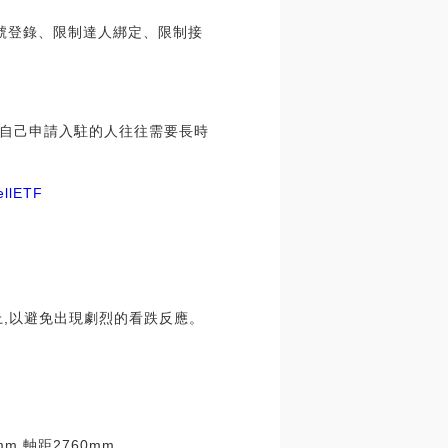
號登錄、限制達人綁定、限制接
。
擇自己申請入駐的人往往需要長時
lETF
元以上,以避免出現劇烈的看跌反應。
,軸距2760mm.