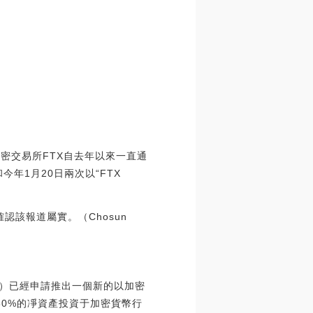
加密交易所FTX自去年以來一直通
年1月20日兩次以“FTX
確認該報道屬實。（Chosun
tal）已經申請推出一個新的以加密
ETF將把至少80%的凈資產投資于加密貨幣行