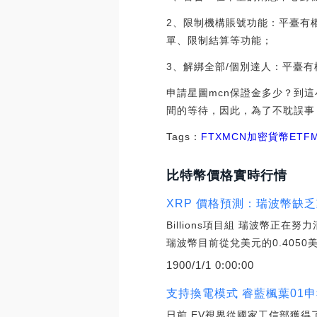
2、限制機構賬號功能：平臺有
單、限制結算等功能；
3、解綁全部/個別達人：平臺
申請星圖mcn保證金多少？到
間的等待，因此，為了不耽誤事
Tags：
FTX
MCN
加密貨幣
ETF
M
比特幣價格實時行情
XRP 價格預測：瑞波幣缺
Billions項目組 瑞波幣正
瑞波幣目前從兌美元的0.4050
1900/1/1 0:00:00
支持換電模式 睿藍楓葉01
日前,EV視界從國家工信部獲得了睿