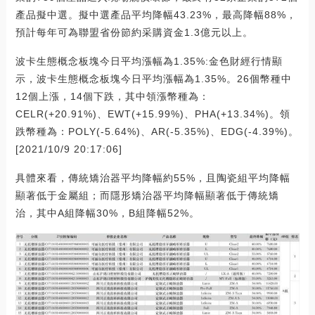
產品擬中選。擬中選產品平均降幅43.23%，最高降幅88%，
預計每年可為聯盟省份節約采購資金1.3億元以上。
波卡生態概念板塊今日平均漲幅為1.35%:金色財經行情顯
示，波卡生態概念板塊今日平均漲幅為1.35%。26個幣種中
12個上漲，14個下跌，其中領漲幣種為：
CELR(+20.91%)、EWT(+15.99%)、PHA(+13.34%)。領
跌幣種為：POLY(-5.64%)、AR(-5.35%)、EDG(-4.39%)。
[2021/10/9 20:17:06]
具體來看，傳統矯治器平均降幅約55%，且陶瓷組平均降幅
顯著低于金屬組；而隱形矯治器平均降幅顯著低于傳統矯
治，其中A組降幅30%，B組降幅52%。