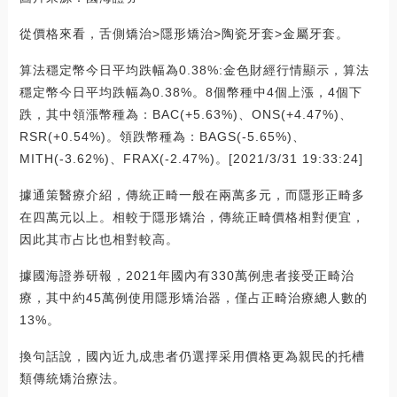
從價格來看，舌側矯治>隱形矯治>陶瓷牙套>金屬牙套。
算法穩定幣今日平均跌幅為0.38%:金色財經行情顯示，算法
穩定幣今日平均跌幅為0.38%。8個幣種中4個上漲，4個下
跌，其中領漲幣種為：BAC(+5.63%)、ONS(+4.47%)、
RSR(+0.54%)。領跌幣種為：BAGS(-5.65%)、
MITH(-3.62%)、FRAX(-2.47%)。[2021/3/31 19:33:24]
據通策醫療介紹，傳統正畸一般在兩萬多元，而隱形正畸多
在四萬元以上。相較于隱形矯治，傳統正畸價格相對便宜，
因此其市占比也相對較高。
據國海證券研報，2021年國內有330萬例患者接受正畸治
療，其中約45萬例使用隱形矯治器，僅占正畸治療總人數的
13%。
換句話說，國內近九成患者仍選擇采用價格更為親民的托槽
類傳統矯治療法。