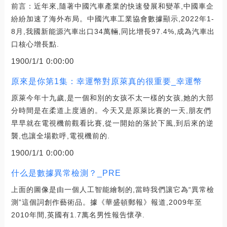
前言：近年來,隨著中國汽車產業的快速發展和變革,中國車企
紛紛加速了海外布局。中國汽車工業協會數據顯示,2022年1-
8月,我國新能源汽車出口34萬輛,同比增長97.4%,成為汽車出
口核心增長點.
1900/1/1 0:00:00
原來是你第1集：幸運幣對原萊真的很重要_幸運幣
原萊今年十九歲,是一個和別的女孩不太一樣的女孩,她的大部
分時間是在柔道上度過的。今天又是原萊比賽的一天,朋友們
早早就在電視機前觀看比賽,從一開始的落於下風,到后來的逆
襲,也讓全場歡呼,電視機前的.
1900/1/1 0:00:00
什么是數據異常檢測？_PRE
上面的圖像是由一個人工智能繪制的,當時我們讓它為“異常檢
測”這個詞創作藝術品。據《華盛頓郵報》報道,2009年至
2010年間,英國有1.7萬名男性報告懷孕.