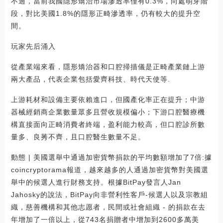
不過，當前我國隱形矯治市場滲透率僅有0.3%，尚處萌芽階
段，對比美國1.8%的隱形正畸滲透率，仍有較大的提升空
間。
玩家先后涌入
從產業端來看，隱形矯治器和口腔掃描儀是正畸產業鏈上游
兩大產品，代表企業包括愛齊科技、時代天使等.
上游耗材和設備主要依賴進口，但國產化率正在提升；中游
器械經銷商企業數量眾多且營收規模偏小；下游口腔醫療機
構直接面向正畸消費者終端，盈利能力較高，但口腔診所數
量多、良莠不齊，且口腔醫生數量不足。
動態 | 美國選舉中通過加密貨幣捐款的平均數額增加了7倍:據
coincryptorama報道，越來越多的人通過加密貨幣對美國選
舉中的候選人進行財務支持。根據BitPay發言人Jan
Jahosky的說法，BitPay向非營利性客戶-候選人以及宗教組
織，慈善機構和其他志愿者，民間或社會組織 - 的捐款在去
年增加了一倍以上，從743名捐贈者中增加到2600多萬美