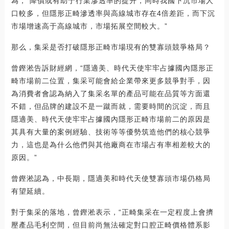
為，“降價或有助于行業滲透率的提升，同時我國下沉市場人
口較多，但隱形正畸滲透率與高線城市存在4倍差距，而下沉
市場增速高于高線城市，市場拓展空間較大。”
那么，集采是否打破隱形正畸市場現有的雙寡頭競爭格局？
曾鏗淞告訴財經網，“隱適美、時代天使牢牢占據國內隱形正
畸市場前二位置，集采可能會給企業帶來更多競爭對手，因
為消費者會認為納入了集采名單的產品可能在品質等方面還
不錯，但品牌的建設不是一蹴而就，需要時間的沉淀，而且
隱適美、時代天使牢牢占據國內隱形正畸市場前二的原因是
其具有大量的案例經驗、技術等等優勢筑造他們的核心競爭
力，這也是為什么他們與其他廠商在市場占有率相差較大的
原因。”
曾鏗淞認為，中長期，隱適美和時代天使雙寡頭市場仍格局
有望延續。
對于集采的落地，曾鏗淞表示，“正畸集采在一定程度上會擠
壓產品毛利空間，但目前尚無法確定對口腔正畸價格體系影