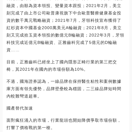
融資，由順為資本領投、變量資本跟投；2021年2月，美立
刻完成了由上市公司歐普康視旗下中合歐普醫療健康基金投
資的數千萬元戰略融資；2021年7月，牙領科技宣布獲得了
紅杉資本中國基金2000萬美元A輪融資；2021年8月，美立
刻又完成拾玉資本領投的數億元B輪融資；2022年3月，牙領
科技完成近億元B輪融資、正雅齒科完成了5億元的D輪融
資……
目前，正雅齒科已經坐上了國內隱形正畸行業的第三把交
椅，其2021年在國內的市場份額為10%。
不過，國海證券認為，一線品牌在保持醫生粘性和案例數據
庫方面有領先優勢，品牌壁壘較為穩固，二三線品牌短時間
內較難彎道超車。
國產替代加速
面對瘋狂涌入的市場，行業龍頭也開始降價爭取市場份額，
打響了價格戰的第一槍。