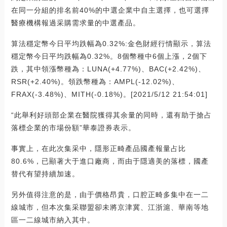
在同一分組的排名前40%的中選企業中自主選擇，也可選擇
醫療機構報過采購需求量的中選產品。
算法穩定幣今日平均跌幅為0.32%:金色財經行情顯示，算法
穩定幣今日平均跌幅為0.32%。8個幣種中6個上漲，2個下
跌，其中領漲幣種為：LUNA(+4.77%)、BAC(+2.42%)、
RSR(+2.40%)。領跌幣種為：AMPL(-12.02%)、
FRAX(-3.48%)、MITH(-0.18%)。[2021/5/12 21:54:01]
“此舉利好頭部企業在醫院獲得其余量的同時，還有助于搶占
落標企業的市場份額”華泰證券表示。
事實上，在此次集采中，隱形正畸產品國產報量占比
80.6%，已顯著大于進口廠商，而由于隱適美的落標，國產
替代有望持續加速。
另外值得注意的是，由于價格昂貴，口腔正畸多集中在一二
線城市，但本次集采聯盟卻未將京津冀、江浙滬、華南等地
區一二線城市納入其中。