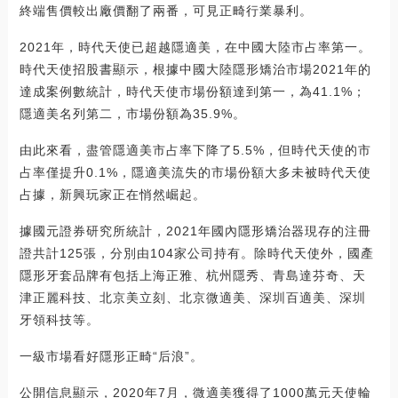
終端售價較出廠價翻了兩番，可見正畸行業暴利。
2021年，時代天使已超越隱適美，在中國大陸市占率第一。
時代天使招股書顯示，根據中國大陸隱形矯治市場2021年的
達成案例數統計，時代天使市場份額達到第一，為41.1%；
隱適美名列第二，市場份額為35.9%。
由此來看，盡管隱適美市占率下降了5.5%，但時代天使的市
占率僅提升0.1%，隱適美流失的市場份額大多未被時代天使
占據，新興玩家正在悄然崛起。
據國元證券研究所統計，2021年國內隱形矯治器現存的注冊
證共計125張，分別由104家公司持有。除時代天使外，國產
隱形牙套品牌有包括上海正雅、杭州隱秀、青島達芬奇、天
津正麗科技、北京美立刻、北京微適美、深圳百適美、深圳
牙領科技等。
一級市場看好隱形正畸“后浪”。
公開信息顯示，2020年7月，微適美獲得了1000萬元天使輪