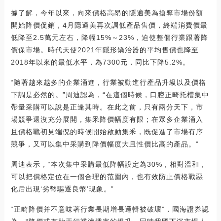
據了解，今年以來，向來價格高昂的隱適美為搶奪市場份額
開始降價促銷，4月隱適美再次調低產品售價，終端消費價最
低降至2.5萬元左右，降幅15%～23%，迫使整個行業跟著降
價保市場。時代天使2021年隱形矯治器的平均售價也降至
2018年以來的最低水平，為7300元，同比下降5.2%。
“隨著越來越多的企業涌進，行業被動進行產品升級以及價格
下調是必然的。”周迪認為，“在這個時候，口腔正畸托槽集中
帶量采購可以說是正逢其時。在此之前，只有兩分天下，市
場競爭還沒充分展開，集釆降價幅度有限；在眾多企業涌入
且價格戰初見端倪的時候開始啟動集釆，既促進了市場有序
競爭，又可以集中采購到降價幅度大且性價比高的產品。”
周迪表示，“本次集中采購最低降幅設定為30%，相對溫和，
可以把價格定位在一個合理的范圍內，也有效防止價格戰惡
化后出現‘劣幣驅逐良幣’現象。”
“正畸降價并不意味著行業長期增長邏輯被破壞”，國海證券認