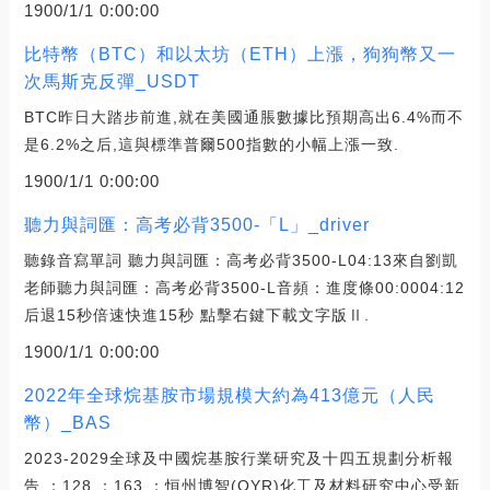
1900/1/1 0:00:00
比特幣（BTC）和以太坊（ETH）上漲，狗狗幣又一
次馬斯克反彈_USDT
BTC昨日大踏步前進,就在美國通脹數據比預期高出6.4%而不
是6.2%之后,這與標準普爾500指數的小幅上漲一致.
1900/1/1 0:00:00
聽力與詞匯：高考必背3500-「L」_driver
聽錄音寫單詞 聽力與詞匯：高考必背3500-L04:13來自劉凱
老師聽力與詞匯：高考必背3500-L音頻：進度條00:0004:12
后退15秒倍速快進15秒 點擊右鍵下載文字版Ⅱ.
1900/1/1 0:00:00
2022年全球烷基胺市場規模大約為413億元（人民
幣）_BAS
2023-2029全球及中國烷基胺行業研究及十四五規劃分析報
告 ：128 ：163 ：恒州博智(QYR)化工及材料研究中心受新