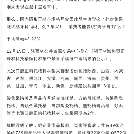
則未出現在擬中選名單中。
那么，國內隱形正畸市場格局會因此發生改變么？此次集采
能終結牙科“暴利”么？集采后，消費者能實現“矯牙自由”么？
平均降幅43.23%
12月19日，陜西省公共資源交易中心發布《關于省際聯盟正
畸材料托槽類耗材集中帶量采購擬中選結果的公示》。
此次口腔正畸托槽耗材集采聯盟省份包括陜西、山西、內蒙
古、遼寧、黑龍江、安徽、河南、廣西、海南、貴州、西
藏、甘肅、青海、寧夏、新疆、新疆建設兵團等16個省。
帶量采購涉及產品有普通金屬托槽、方絲弓托槽、普通陶瓷
托槽、自鎖金屬托槽、自鎖陶瓷托槽、無托槽矯治器、頰面
管等七類口腔正畸托槽耗材，集采周期為2年。
據財經網了解，經企業產品報價、專家評審后，共有49家企
業的739個產品進入現場競價環節，最終有32家企業的572個