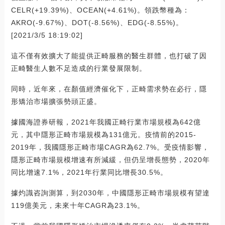
CELR(+19.39%)、OCEAN(+4.61%)。領跌幣種為：
AKRO(-9.67%)、DOT(-8.56%)、EDG(-8.55%)。
[2021/3/5 18:19:02]
這不僅有效擴大了能提供正畸服務的醫生群體，也打破了因
正畸醫生人數不足造成的行業發展限制。
同時，近年來，在顏值經濟催化下，正畸需求勢在必行，隱
形矯治市場擴張勢頭正盛。
據國海證券研報，2021年我國正畸行業市場規模為642億
元，其中隱形正畸市場規模為131億元。疫情前的2015-
2019年，我國隱形正畸市場CAGR為62.7%。受疫情影響，
隱形正畸市場規模增速有所減緩，但仍呈增長態勢，2020年
同比增速7.1%，2021年行業同比增長30.5%。
據灼識咨詢測算，到2030年，中國隱形正畸市場規模有望達
119億美元，未來十年CAGR為23.1%。