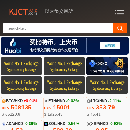
以太幣交易所
BTC/HKD
+0.04%
ETH/HKD
-0.02%
LTC/HKD
-2.11%
508135
15001
353.79
HK$
HK$
HK$
$ 65220.8
$ 1925.43
$ 45.41
ADA/HKD
-0.69%
SOL/HKD
-0.56%
XRP/HKD
-0.93%