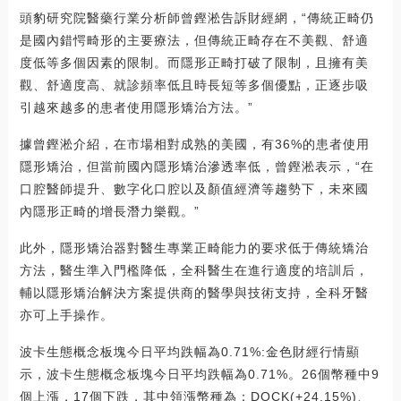
頭豹研究院醫藥行業分析師曾鏗淞告訴財經網，“傳統正畸仍
是國內錯愕畸形的主要療法，但傳統正畸存在不美觀、舒適
度低等多個因素的限制。而隱形正畸打破了限制，且擁有美
觀、舒適度高、就診頻率低且時長短等多個優點，正逐步吸
引越來越多的患者使用隱形矯治方法。”
據曾鏗淞介紹，在市場相對成熟的美國，有36%的患者使用
隱形矯治，但當前國內隱形矯治滲透率低，曾鏗淞表示，“在
口腔醫師提升、數字化口腔以及顏值經濟等趨勢下，未來國
內隱形正畸的增長潛力樂觀。”
此外，隱形矯治器對醫生專業正畸能力的要求低于傳統矯治
方法，醫生準入門檻降低，全科醫生在進行適度的培訓后，
輔以隱形矯治解決方案提供商的醫學與技術支持，全科牙醫
亦可上手操作。
波卡生態概念板塊今日平均跌幅為0.71%:金色財經行情顯
示，波卡生態概念板塊今日平均跌幅為0.71%。26個幣種中9
個上漲，17個下跌，其中領漲幣種為：DOCK(+24.15%)、