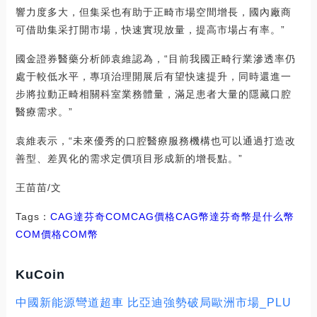
響力度多大，但集采也有助于正畸市場空間增長，國內廠商
可借助集采打開市場，快速實現放量，提高市場占有率。”
國金證券醫藥分析師袁維認為，“目前我國正畸行業滲透率仍
處于較低水平，專項治理開展后有望快速提升，同時還進一
步將拉動正畸相關科室業務體量，滿足患者大量的隱藏口腔
醫療需求。”
袁維表示，“未來優秀的口腔醫療服務機構也可以通過打造改
善型、差異化的需求定價項目形成新的增長點。”
王苗苗/文
Tags：
CAG
達芬奇
COMCAG價格
CAG幣
達芬奇幣是什么幣
COM價格
COM幣
KuCoin
中國新能源彎道超車 比亞迪強勢破局歐洲市場_PLU