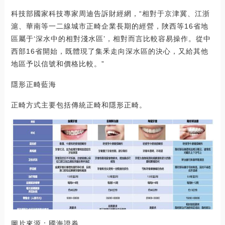
科技部國家科技專家周迪告訴財經網，“相對于京津冀、江浙
滬、華南等一二線城市正畸企業長期的經營，陜西等16省地
區屬于‘深水中的相對淺水區’，相對而言比較容易操作。從中
西部16省開始，既體現了集釆走向深水區的決心，又給其他
地區予以信號和價格比較。”
隱形正畸藍海
正畸方式主要包括傳統正畸和隱形正畸。
圖片來源：國海證券