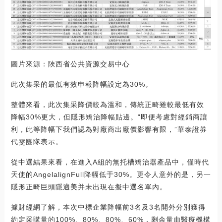
圖片來源：陜西省公共資源交易中心
此次集采的最低有效申報降幅設定為30%。
整體來看，此次集采降價較為溫和，傳統正畸雖較最低有效
降幅30%更大，但隱形矯治降幅貼邊。“即便考慮對經銷商讓
利，此等降幅下我們認為對廠商出廠價影響有限，”華泰證券
代雯團隊表示。
從中選結果來看，在進入A組的無托槽矯治器產品中，僅時代
天使的AngelalignFull降幅低于30%。更令人意外的是，另一
隱形正畸巨頭隱適美并未出現在擬中選名單內。
據財經網了解，本次中標企業降幅前3名及3名開外分別獲得
約定采購量的100%、80%、80%、60%，剩余量由醫療機構