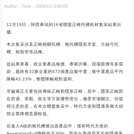
Author：
Time：1900/1/1 0:00:00
12月19日，陜西牽頭的16省聯盟正畸托槽耗材集采結果出
爐。
本次集采涉及正畸相關托槽、無托槽隱形牙套、方絲弓托
槽、頰面管等品種。
從結果來看，經企業產品報價、專家評審、現場競價等多環
節，最終有32家企業的572個產品擬中選，擬中選產品平均
降幅43.23%，整體降幅相對溫和。
牙齒矯正主要包括傳統正畸和隱形正畸，其中，隱形正畸因
在舒適、美觀、衛生等方面優勢突出，備受市場關注。但值
得注意的是，在本次聯盟集采中，時代天使和隱適美兩大頭
部企業降價意愿較低。
在進入A組的無托槽矯治器產品中，僅有時代天使的
AngelalignFull降幅低于30%，而市占率僅居其后的隱適美，