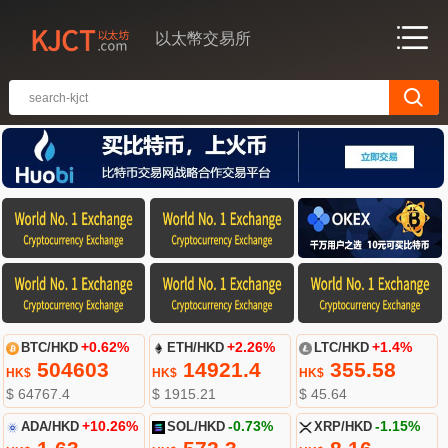
以太幣交易所
BTC/HKD
+0.62%
ETH/HKD
+2.26%
LTC/HKD
+1.4%
504603
14921.4
355.58
HK$
HK$
HK$
$ 64767.4
$ 1915.21
$ 45.64
ADA/HKD
+10.26%
SOL/HKD
-0.73%
XRP/HKD
-1.15%