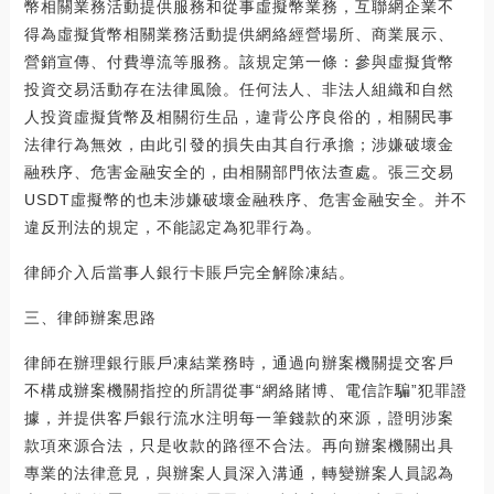
幣相關業務活動提供服務和從事虛擬幣業務，互聯網企業不
得為虛擬貨幣相關業務活動提供網絡經營場所、商業展示、
營銷宣傳、付費導流等服務。該規定第一條：參與虛擬貨幣
投資交易活動存在法律風險。任何法人、非法人組織和自然
人投資虛擬貨幣及相關衍生品，違背公序良俗的，相關民事
法律行為無效，由此引發的損失由其自行承擔；涉嫌破壞金
融秩序、危害金融安全的，由相關部門依法查處。張三交易
USDT虛擬幣的也未涉嫌破壞金融秩序、危害金融安全。并不
違反刑法的規定，不能認定為犯罪行為。
律師介入后當事人銀行卡賬戶完全解除凍結。
三、律師辦案思路
律師在辦理銀行賬戶凍結業務時，通過向辦案機關提交客戶
不構成辦案機關指控的所謂從事“網絡賭博、電信詐騙”犯罪證
據，并提供客戶銀行流水注明每一筆錢款的來源，證明涉案
款項來源合法，只是收款的路徑不合法。再向辦案機關出具
專業的法律意見，與辦案人員深入溝通，轉變辦案人員認為