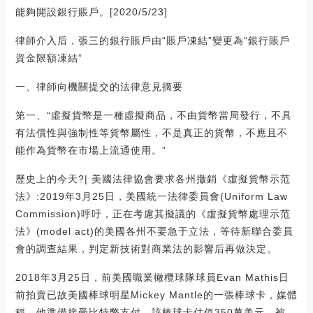
能夠開設銀行賬戶。[2020/5/23]
律師介入后，張三的銀行賬戶由“賬戶凍結”變更為“銀行賬戶
資金限額凍結”
一、律師向機關提交的法律意見摘要
第一、“虛擬貨幣是一種虛擬商品，不由貨幣當局發行，不具
有法償性與強制性等貨幣屬性，不是真正的貨幣，不應且不
能作為貨幣在市場上流通使用。”
歷史上的今天?| 美國法律協會要求各州撤銷《虛擬貨幣示范
法》:2019年3月25日，美國統一法律委員會(Uniform Law
Commission)呼吁，正在考慮其擬議的《虛擬貨幣處理示范
法》(model act)的美國各州不要急于立法，等待新聯合委員
會的調查結果，判定新技術對商業法的影響后再做決定。
2018年3月25日，前美國職業橄欖球隊球員Evan Mathis日
前拍賣已故美國棒球明星Mickey Mantle的一張棒球卡，媒體
稱，他準備接受比特幣支付。該棒球卡估值350萬美元，被