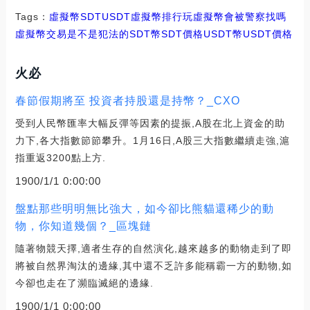
Tags：
虛擬幣
SDT
USDT虛擬幣排行
玩虛擬幣會被警察找嗎
虛擬幣交易是不是犯法的SDT幣
SDT價格USDT幣
USDT價格
火必
春節假期將至 投資者持股還是持幣？_CXO
受到人民幣匯率大幅反彈等因素的提振,A股在北上資金的助
力下,各大指數節節攀升。1月16日,A股三大指數繼續走強,滬
指重返3200點上方.
1900/1/1 0:00:00
盤點那些明明無比強大，如今卻比熊貓還稀少的動
物，你知道幾個？_區塊鏈
隨著物競天擇,適者生存的自然演化,越來越多的動物走到了即
將被自然界淘汰的邊緣,其中還不乏許多能稱霸一方的動物,如
今卻也走在了瀕臨滅絕的邊緣.
1900/1/1 0:00:00