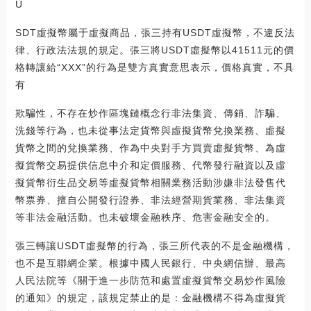
U
SDT虛擬幣屬于虛擬商品，張三持有USDT虛擬幣，不違反法
律、行政法法規的規定。張三將USDT虛擬幣以41511元的價
格轉讓給“XXX”的行為是雙方真實意思表示，價格真實，不具
有
欺騙性，不存在炒作區塊鏈概念行非法集資、傳銷、詐騙、
洗錢等行為，也未從事法定貨幣與虛擬貨幣兌換業務、虛擬
貨幣之間的兌換業務、作為中央對手方買賣虛擬貨幣、為虛
擬貨幣交易提供信息中介和定價服務、代幣發行融資以及虛
擬貨幣衍生品交易等虛擬貨幣相關業務活動涉嫌非法發售代
幣票券、擅自公開發行證券、非法經營期貨業務、非法集資
等非法金融活動。也未破壞金融秩序、危害金融安全的。
張三轉讓USDT虛擬幣的行為，張三所代表的不是金融機構，
也不是互聯網企業。根據中國人民銀行、中央網信辦、最高
人民法院等《關于進一步防范和處置虛擬貨幣交易炒作風險
的通知》的規定，該規定禁止的是：金融機構不得為虛擬貨