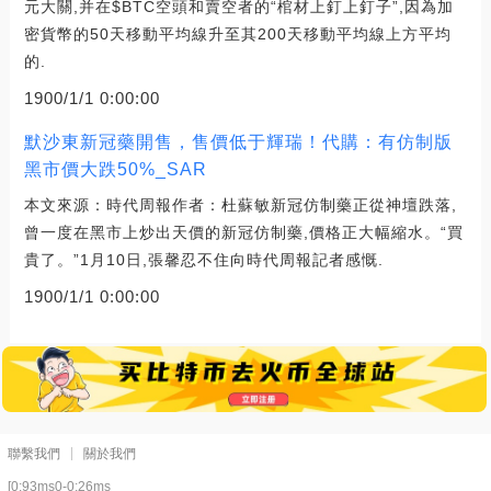
元大關,并在$BTC空頭和賣空者的“棺材上釘上釘子”,因為加
密貨幣的50天移動平均線升至其200天移動平均線上方平均
的.
1900/1/1 0:00:00
默沙東新冠藥開售，售價低于輝瑞！代購：有仿制版
黑市價大跌50%_SAR
本文來源：時代周報作者：杜蘇敏新冠仿制藥正從神壇跌落,
曾一度在黑市上炒出天價的新冠仿制藥,價格正大幅縮水。“買
貴了。”1月10日,張馨忍不住向時代周報記者感慨.
1900/1/1 0:00:00
聯繫我們
關於我們
[0:93ms0-0:26ms