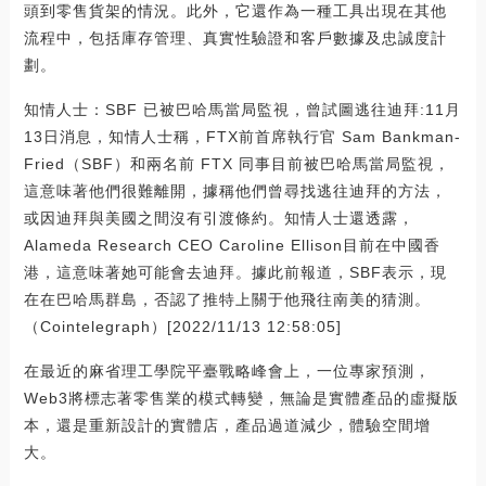
頭到零售貨架的情況。此外，它還作為一種工具出現在其他
流程中，包括庫存管理、真實性驗證和客戶數據及忠誠度計
劃。
知情人士：SBF 已被巴哈馬當局監視，曾試圖逃往迪拜:11月
13日消息，知情人士稱，FTX前首席執行官 Sam Bankman-
Fried（SBF）和兩名前 FTX 同事目前被巴哈馬當局監視，
這意味著他們很難離開，據稱他們曾尋找逃往迪拜的方法，
或因迪拜與美國之間沒有引渡條約。知情人士還透露，
Alameda Research CEO Caroline Ellison目前在中國香
港，這意味著她可能會去迪拜。據此前報道，SBF表示，現
在在巴哈馬群島，否認了推特上關于他飛往南美的猜測。
（Cointelegraph）[2022/11/13 12:58:05]
在最近的麻省理工學院平臺戰略峰會上，一位專家預測，
Web3將標志著零售業的模式轉變，無論是實體產品的虛擬版
本，還是重新設計的實體店，產品過道減少，體驗空間增
大。