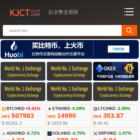
以太幣交易所
BTC/HKD
+0.01%
ETH/HKD
-0.09%
LTC/HKD
-2.09%
507983
14990
353.87
HK$
HK$
HK$
$ 65201.2
$ 1923.98
$ 45.42
ADA/HKD
-0.72%
SOL/HKD
-0.75%
XRP/HKD
-1.07%