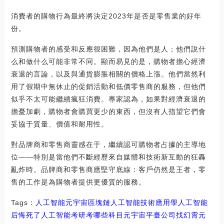
消費者的購物行為最終將決定2023年是否是零售業的好年
份。
預測購物者的感受和反應很困難，因為他們是人；他們說什
么和做什么可能非常不同。顯而易見的是，購物者擔心經濟
衰退的言論，以及與通貨膨脹相關的價格上漲。他們當然利
用了假期中無休止的促銷活動和低價零售商的服務，但他們
似乎不太可能繼續瘋狂消費。專家認為，如果對經濟衰退的
擔憂加劇，購物者會購買更少的東西，但沒有人指望它們會
妥協于質量、價值和耐用性。
對品牌商和零售商靈感在于，繼續認可購物者占據的主導地
位——特別是當他們不斷經歷來自媒體和技術新互動的狂轟
亂炸時。品牌商和零售商應堅守底線：客戶仍然是王者，零
售的工作是為購物者提供更優質的服務。
Tags：
人工智能
元宇宙
區塊鏈人工智能技術應用
學人工智能
后悔死了
人工智能考研考哪些科目元宇宙平臺公司找幻霄
元