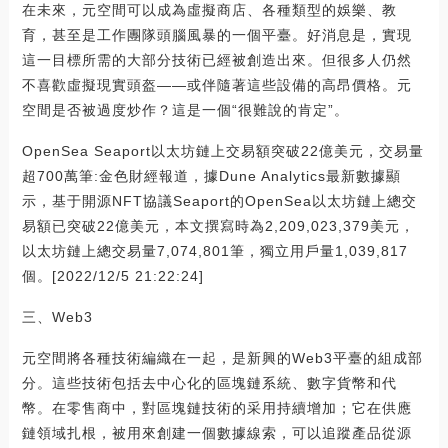
在未來，元空間可以成為虛擬商店、各種類型的娛樂、教
育，甚至是工作團隊頭腦風暴的一個平臺。好消息是，實現
這一目標所需的大部分技術已經被創造出來。但很多人仍然
不喜歡虛擬現實頭盔——或伴隨著這些設備的高昂價格。元
空間是否被過度炒作？這是一個“很難說的肯定”。
OpenSea Seaport以太坊鏈上交易額突破22億美元，交易量
超700萬筆:金色財經報道，據Dune Analytics最新數據顯
示，基于開源NFT協議Seaport的OpenSea以太坊鏈上總交
易額已突破22億美元，本文撰寫時為2,209,023,379美元，
以太坊鏈上總交易量7,074,801筆，獨立用戶量1,039,817
個。[2022/12/5 21:22:24]
三、Web3
元空間將各種技術編織在一起，是新興的Web3平臺的組成部
分。這些技術包括去中心化的區塊鏈系統、數字貨幣和代
幣。在零售商中，對區塊鏈技術的采用持續增加；它在供應
鏈領域扎根，被用來創建一個數據線索，可以追蹤產品從源