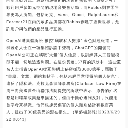
的新互動方式。最為精通技術的玩家所熟知的《堡壘之夜》
歡迎用戶參加元空間的現場音樂會活動，而Roblox則在零售
界更為人所知。包括耐克、Vans、Gucci、RalphLauren和
Forever21在內的眾多品牌都在Roblox創建了虛擬世界，允
許用戶與他們的產品進行互動。
OpenAI遭集體訴訟 被控“竊取私人數據”:金色財經報道，一
群匿名人士在一項集體訴訟中聲稱，ChatGPT的開發商
OpenAI公司正在竊取“大量”個人信息，以訓練其人工智能模
型不顧一切地追逐利潤。在這份長達157頁的訴狀中，這些匿
名人士指責OpenAI從互聯網上秘密抓取3000億字，竊聽了
“書籍、文章、網站和帖子，包括未經同意獲得的個人信息”，
違反了隱私法。克拉克森律師事務所(Clarkson Law Firm)在
周三向美國舊金山聯邦法院提交的訴狀中表示，原告的姓名
都是用職業或興趣來描述的，但由于擔心遭到反對，只能用
首字母來標識。他們根據受傷害的個人類別估計有數百萬
人，提出了30億美元的潛在損失。 (華盛頓郵報)[2023/6/29
22:08:43]