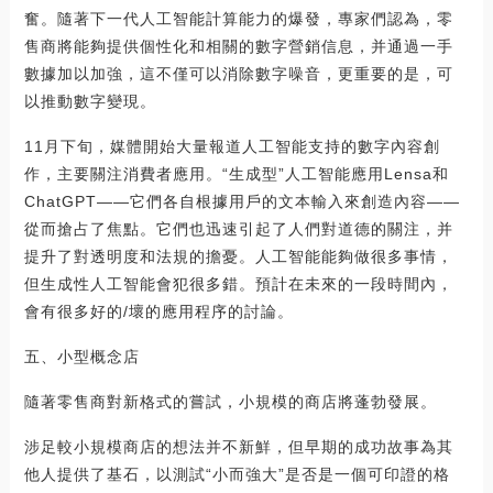
奮。隨著下一代人工智能計算能力的爆發，專家們認為，零
售商將能夠提供個性化和相關的數字營銷信息，并通過一手
數據加以加強，這不僅可以消除數字噪音，更重要的是，可
以推動數字變現。
11月下旬，媒體開始大量報道人工智能支持的數字內容創
作，主要關注消費者應用。“生成型”人工智能應用Lensa和
ChatGPT——它們各自根據用戶的文本輸入來創造內容——
從而搶占了焦點。它們也迅速引起了人們對道德的關注，并
提升了對透明度和法規的擔憂。人工智能能夠做很多事情，
但生成性人工智能會犯很多錯。預計在未來的一段時間內，
會有很多好的/壞的應用程序的討論。
五、小型概念店
隨著零售商對新格式的嘗試，小規模的商店將蓬勃發展。
涉足較小規模商店的想法并不新鮮，但早期的成功故事為其
他人提供了基石，以測試“小而強大”是否是一個可印證的格