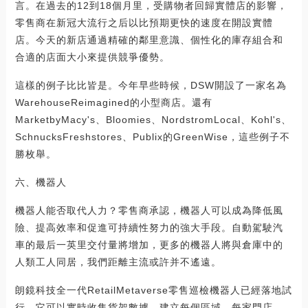
言。在過去的12到18個月里，受購物者回歸實體店的影響，
零售商在新冠大流行之后以比預期更快的速度在開設實體
店。今天的新店通過精確的鄰里意識、個性化的庫存組合和
合適的店面大小來提供競爭優勢。
這樣的例子比比皆是。今年早些時候，DSW開設了一家名為
WarehouseReimagined的小型商店。還有
MarketbyMacy's、Bloomies、NordstromLocal、Kohl's、
SchnucksFreshstores、Publix的GreenWise，這些例子不
勝枚舉。
六、機器人
機器人能否取代人力？零售商承認，機器人可以成為降低風
險、提高效率和促進可持續性努力的強大手段。自動駕駛汽
車的最后一英里交付量將增加，更多的機器人將與倉庫中的
人類工人同居，我們距離主流或許并不遙遠。
朗鏡科技全一代RetailMetaverse零售巡檢機器人已經落地試
行，它可以實時收集貨架數據，建立每個區域、每家門店、