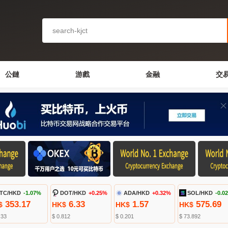
公鏈
游戲
金融
交
TC/HKD
-1.07%
DOT/HKD
+0.25%
ADA/HKD
+0.32%
SOL/HKD
-0.0
353.17
6.33
1.57
575.69
$
HK$
HK$
HK$
.33
$ 0.812
$ 0.201
$ 73.892