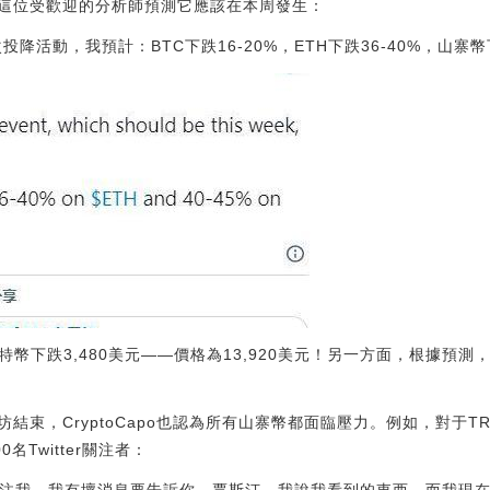
這位受歡迎的分析師預測它應該在本周發生：
降活動，我預計：BTC下跌16-20%，ETH下跌36-40%，山寨幣下
特幣下跌3,480美元——價格為13,920美元！另一方面，根據預測
束，CryptoCapo也認為所有山寨幣都面臨壓力。例如，對于TRO
名Twitter關注者：