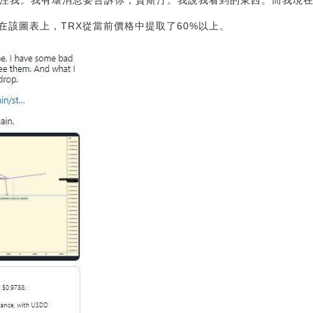
一直在關注我。我有壞消息要告訴你，賈斯汀。我說我看到的東西。而我現在
在該圖表上，TRX從當前價格中提取了60%以上。