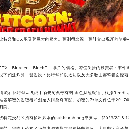
，比特幣和Co.承受著巨大的壓力。預測很悲觀，預計會出現新的崩
X、Binance、BlockFI、暴跌的價格、驚慌失措的投資者：
投下預測炸彈，警告說：比特幣和以太坊以及大多數山寨幣都面臨著
能與隱藏在比特幣區塊鏈中的安阿桑奇有關:金色財經報道，根據Reddit社區 
基解密的告密者和創始人阿桑奇有關。加密的7zip文件位于2017
被開采。
易的所有輸出腳本的pubkhash seg來獲得。[2023/2/13 12:
國勞工部昨天公布了消費者價格指數的積極數據后，大量數字資產飆