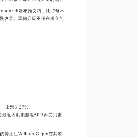
Research發布推文稱，比特幣不
慢改善。單個升級不僅在獨立的
，上漲6.27%。
6%。即使是最近因虧損超過50%而受到處
William Gilpin在其發