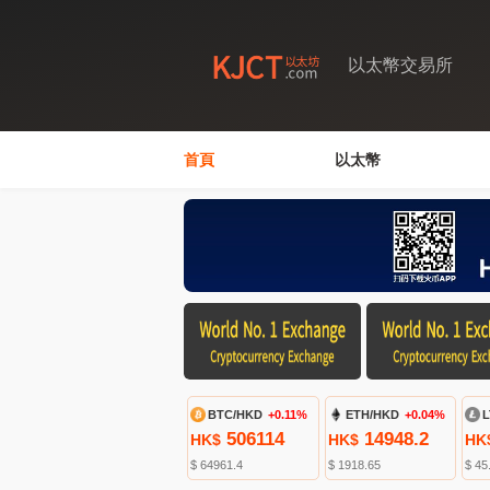
以太幣交易所
首頁
以太幣
BTC/HKD
+0.11%
ETH/HKD
+0.04%
L
506114
14948.2
HK$
HK$
HK
$ 64961.4
$ 1918.65
$ 45