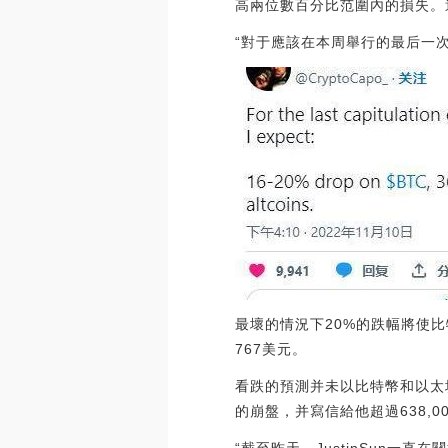
高兩位數百分比范圍內的損失。
“對于應該在本周舉行的最后一次投
最壞的情況下20%的跌幅將使比
767美元。
看跌的預測并未以比特幣和以太坊結
的崩盤，并寫信給他超過638,000