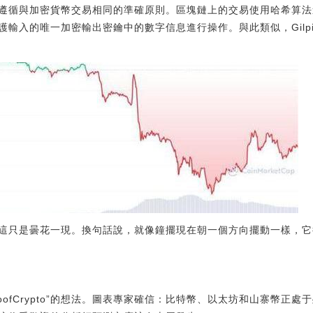
遵循與加密貨幣交易相同的準確原則。區塊鏈上的交易使用哈希算法進行
護輸入的唯一加密輸出密鑰中的數字信息進行操作。與此類似，Gilp
這只是曇花一現。換句話說，就像鐘擺現在朝一個方向擺動一樣，它
poofCrypto”的想法。圖表專家確信：比特幣、以太坊和山寨幣正