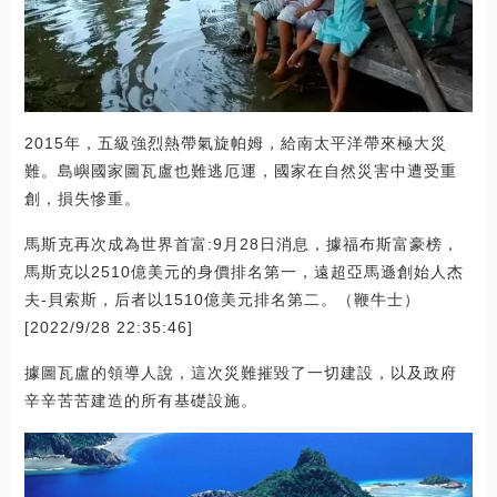
2015年，五級強烈熱帶氣旋帕姆，給南太平洋帶來極大災
難。島嶼國家圖瓦盧也難逃厄運，國家在自然災害中遭受重
創，損失慘重。
馬斯克再次成為世界首富:9月28日消息，據福布斯富豪榜，
馬斯克以2510億美元的身價排名第一，遠超亞馬遜創始人杰
夫-貝索斯，后者以1510億美元排名第二。（鞭牛士）
[2022/9/28 22:35:46]
據圖瓦盧的領導人說，這次災難摧毀了一切建設，以及政府
辛辛苦苦建造的所有基礎設施。