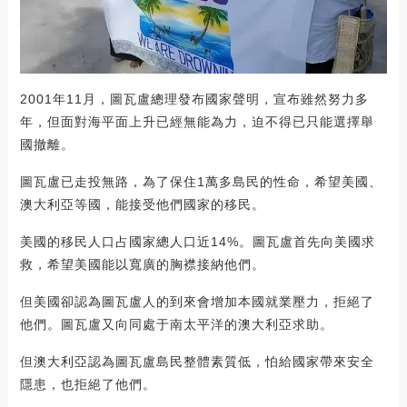
2001年11月，圖瓦盧總理發布國家聲明，宣布雖然努力多
年，但面對海平面上升已經無能為力，迫不得已只能選擇舉
國撤離。
圖瓦盧已走投無路，為了保住1萬多島民的性命，希望美國、
澳大利亞等國，能接受他們國家的移民。
美國的移民人口占國家總人口近14%。圖瓦盧首先向美國求
救，希望美國能以寬廣的胸襟接納他們。
但美國卻認為圖瓦盧人的到來會增加本國就業壓力，拒絕了
他們。圖瓦盧又向同處于南太平洋的澳大利亞求助。
但澳大利亞認為圖瓦盧島民整體素質低，怕給國家帶來安全
隱患，也拒絕了他們。