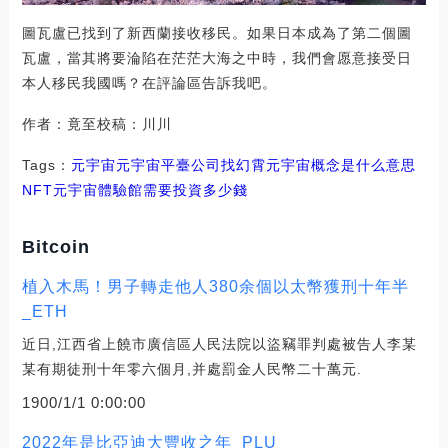
圖瓦盧已找到了新西蘭接收移民。如果日本成為了第二個圖
瓦盧，當其將要淪陷在茫茫大海之中時，我們會愿意接受日
本人移民我國嗎？在評論區告訴我吧。
作者：竟至校稿：川川
Tags：
元宇宙元宇宙平臺公司找幻霄
元宇宙概念是什么意思
NFT
元宇宙體驗館需要投資多少錢
Bitcoin
植入木馬！男子轉走他人380余個以太幣獲刑十年半
_ETH
近日,江西省上饒市廣信區人民法院以盜竊罪判處被告人李某
某有期徒刑十年零六個月,并處罰金人民幣二十萬元.
1900/1/1 0:00:00
2022年是比亞迪大豐收之年_PLU