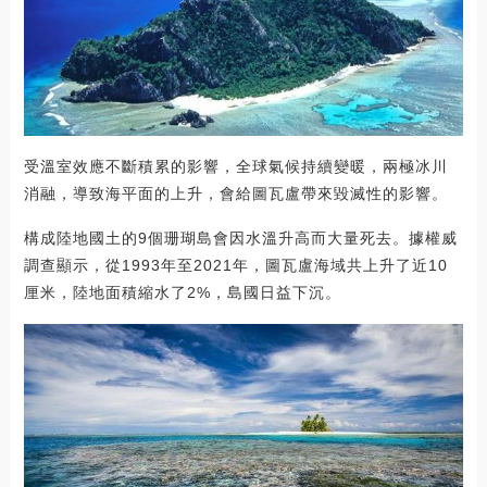
受溫室效應不斷積累的影響，全球氣候持續變暖，兩極冰川
消融，導致海平面的上升，會給圖瓦盧帶來毀滅性的影響。
構成陸地國土的9個珊瑚島會因水溫升高而大量死去。據權威
調查顯示，從1993年至2021年，圖瓦盧海域共上升了近10
厘米，陸地面積縮水了2%，島國日益下沉。