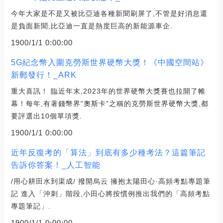
今年大家是不是又被比亞迪各種新聞刷屏了,不管是好消息還
是負面新聞,比亞迪一直是熱度巨高的新能源車企.
1900/1/1 0:00:00
5G紀念幣入圍克勞斯世界硬幣大獎！《中國空間站》
新郵發行！_ARK
重大喜訊！ 臨近年末,2023年的世界硬幣大獎賽也拉開了帷
幕！每年,有著錢幣界“奧斯卡”之稱的克勞斯世界硬幣大獎,都
要評選出10個單項獎.
1900/1/1 0:00:00
近年反復考的「算法」到底有多少種考法？這篇筆記
告訴你答案！_人工智能
/用心耕田水到渠成/ 撥開烏云 擁抱太陽田心·高頻考點專題筆
記 進入「沖刺」階段,小田心將按慣例推出我們的「高頻考點
專題筆記」.
1900/1/1 0:00:00