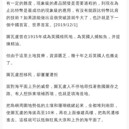
有一定的難度，現象級的產品開發是需要過程的，到現在為
止比特幣是最成功的現象級的應用，有沒有能跟比特幣比肩
的技術？如果誰能做出這個突破誰就牛大了，也許就是下一
個中國首富、世界首富。[2019/12/1]
圖瓦盧曾在1915年成為英國殖民地，為英國人捕鯨魚，并提
煉精油。
但由于這里土地貧瘠，資源匱乏，幾十年之后英國人也搬走
了。
圖瓦盧想移民，卻屢屢遭拒
面對海平面上升的威脅，圖瓦盧人不停地尋找著救國圖存之
路。有人想拆東墻補西墻，也就是填海造地。
把島嶼周圍地勢低的土壤和珊瑚礁鏟起來，全都堆到南部，
使圖瓦盧的海拔高至10米，再在上面修建高樓，把島民遷移
進去。這樣就可以抵御狂風大浪和上升的海平面了。