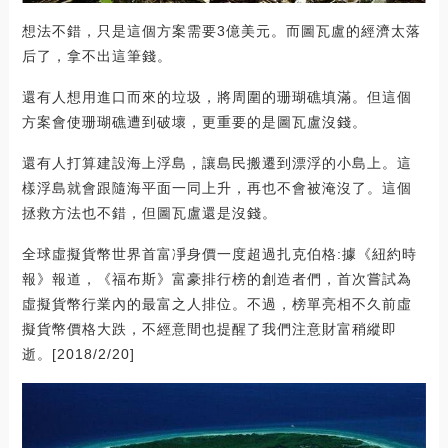
想法不錯，只是這個方案需要3億美元。而圖瓦盧的經濟太落
后了，拿不出這筆錢。
還有人想用進口而來的垃圾，將周圍的珊瑚礁填滿。但這個
方案會使珊瑚礁遭到破壞，更重要的是圖瓦盧沒錢。
還有人打算建設海上浮島，讓島民搬遷到漂浮的小島上。這
樣浮島就會跟隨海平面一同上升，再也不會被淹沒了。這個
拯救方法也不錯，但圖瓦盧還是沒錢。
全球虛擬貨幣世界首富凈身價一度超過扎克伯格:據《紐約時
報》報道，《福布斯》富豪排行榜的創造者們，首次嘗試為
虛擬貨幣行業內的最富之人排位。不過，榜單亮相不久前虛
擬貨幣價格大跌，不經意間也提醒了我們注意財富稍縱即
逝。[2018/2/20]