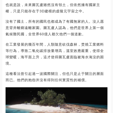
也就是說，未來圖瓦盧雖然沒有領土，但依然擁有國家主
權，只是只能存在于3D建模的虛擬元宇宙之中。
沒有了國土，所有的國民也都成為了有國無家的人。沒人愿
意背井離鄉遠離家園。圖瓦盧人認為，他們是世界上第一個
氣候難民國，全世界60億人都欠他們一個道歉。
在工業發展的幾百年間，人類隨意砍伐森林，焚燒工業燃料
等行為，導致二氧化碳排放量增高，溫室效應嚴重，使得全
球變暖，海平面上升，這才使得圖瓦盧面臨被海水淹沒的困
境。
這種看法曾引起過一波國際關注，但也只是止于關注的層面
而已。他們的抱怨并沒有得到任何實質性的補償。