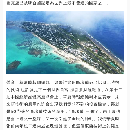
圖瓦盧已被聯合國認定為世界上最不發達的國家之一。
聲音 | 華夏時報總編輯：如果誰能用區塊鏈做出比肩比特幣
的技術 也許就是下一個世界首富:據新浪財經報道，在第十二
屆中國經濟媒體高層峰會上，華夏時報總編輯水皮表示，未
來新技術的應用也許會出現我們意想不到的投資機會，那就
是5G帶來的區塊鏈技術的應用，“區塊鏈”三個字，由于局信
息會上這么一堂課，又一次引起了全民的沖動。我們華夏時
報前兩年也干過兩屆區塊鏈論壇，但這個東西技術上的確是