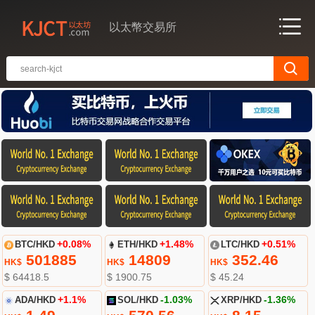
以太幣交易所
BTC/HKD
+0.08%
ETH/HKD
+1.48%
LTC/HKD
+0.51%
501885
14809
352.46
HK$
HK$
HK$
$ 64418.5
$ 1900.75
$ 45.24
ADA/HKD
+1.1%
SOL/HKD
-1.03%
XRP/HKD
-1.36%