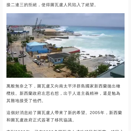
接二連三的拒絕，使得圖瓦盧人民陷入了絕望。
萬般無奈之下，圖瓦盧又向南太平洋群島國家新西蘭拋出橄
欖枝。新西蘭政府左思右想，出于人道主義精神，還是勉為
其難地接受了他們。
這個好消息給了圖瓦盧人帶來了新的希望。2005年，新西蘭
和圖瓦盧政府正式簽署了移民協議。