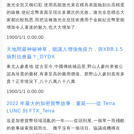
激光全息又稱幻彩,使用高能激光束在模具表面蝕刻出高精度
的線條,使紀念幣表面呈現出多層次的光效。激光全息標志大
家都比較熟悉,而把這種激光全息技術應用于金銀紀念幣更能
增加令人著迷的魅力,也大大增加了.
1900/1/1 0:00:00
天地間最神秘神草，能讓人增強免疫力，與XBB.1.5
病對抗會贏？_DYDX
東北人參產地 從古至今,中國傳統補品里,野山人參向來被公
認為珍貴的藥材,有著至高的藥用價值。那野山人參到底有多
貴？正常情況下,八十八萬八十八萬.
1900/1/1 0:00:00
2022 年最大的加密貨幣故事：蔓延——從 Terra
LUNC 到 FTX_Terra
這是加密貨幣領域混亂的一年——從頭到尾,一個單一而殘酷
的敘事線索脫穎而出。 幾乎沒有一個項目、協議或機構在