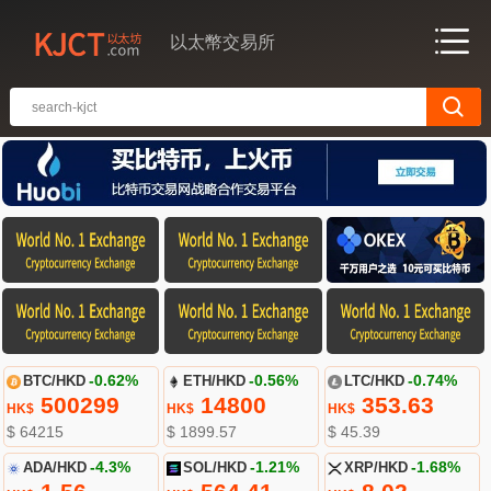
以太幣交易所
BTC/HKD
-0.62%
ETH/HKD
-0.56%
LTC/HKD
-0.74%
500299
14800
353.63
HK$
HK$
HK$
$ 64215
$ 1899.57
$ 45.39
ADA/HKD
-4.3%
SOL/HKD
-1.21%
XRP/HKD
-1.68%