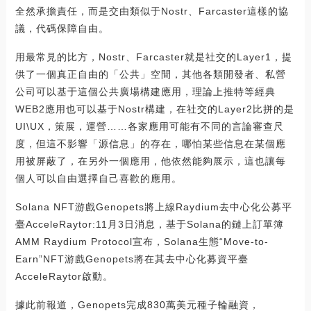
全然承擔責任，而是交由類似于Nostr、Farcaster這樣的協
議，代碼保障自由。
用最常見的比方，Nostr、Farcaster就是社交的Layer1，提
供了一個真正自由的「公共」空間，其他各類開發者、私營
公司可以基于這個公共廣場構建應用，理論上推特等經典
WEB2應用也可以基于Nostr構建，在社交的Layer2比拼的是
UI\UX，策展，運營……各家應用可能有不同的言論審查尺
度，但這不影響「源信息」的存在，哪怕某些信息在某個應
用被屏蔽了，在另外一個應用，他依然能夠展示，這也讓每
個人可以自由選擇自己喜歡的應用。
Solana NFT游戲Genopets將上線Raydium去中心化公募平
臺AcceleRaytor:11月3日消息，基于Solana的鏈上訂單簿
AMM Raydium Protocol宣布，Solana生態“Move-to-
Earn”NFT游戲Genopets將在其去中心化募資平臺
AcceleRaytor啟動。
據此前報道，Genopets完成830萬美元種子輪融資，