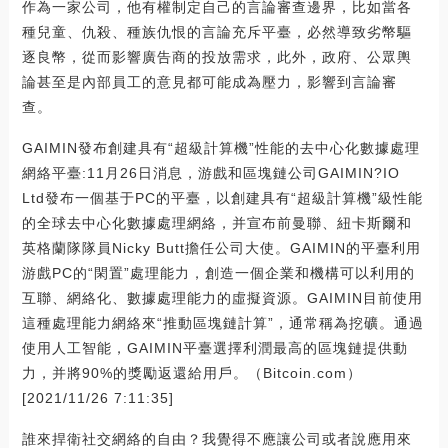
作為一家公司，他有權制定自己的言論審查邊界，比如當各
種兒童、仇殺、種族仇恨的言論充斥平臺，必然導致劣幣驅
逐良幣，從而影響廣告商的投放需求，此外，政府、公眾輿
論甚至是內部員工的意見都可能成為壓力，影響到言論審
查。
GAIMIN發布創建具有“超級計算機”性能的去中心化數據處理
網絡平臺:11月26日消息，游戲和區塊鏈公司GAIMIN?IO
Ltd發布一個基于PC的平臺，以創建具有“超級計算機”級性能
的全球去中心化數據處理網絡，并宣布前曼聯、紐卡斯爾和
英格蘭隊隊員Nicky Butt擔任公司大使。GAIMIN的平臺利用
游戲PC的“閑置”處理能力，創造一個企業和機構可以利用的
互聯、網絡化、數據處理能力的虛擬資源。GAIMIN目前使用
這種處理能力網絡來“推動區塊鏈計算”，通常稱為挖礦。通過
使用人工智能，GAIMIN平臺選擇利潤最高的區塊鏈提供動
力，并將90%的獎勵返還給用戶。（Bitcoin.com）
[2021/11/26 7:11:35]
誰來捍衛社交網絡的自由？我覺得不應讓公司或者說應用來