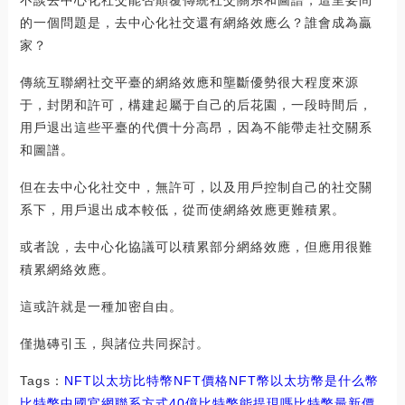
的一個問題是，去中心化社交還有網絡效應么？誰會成為贏
家？
傳統互聯網社交平臺的網絡效應和壟斷優勢很大程度來源
于，封閉和許可，構建起屬于自己的后花園，一段時間后，
用戶退出這些平臺的代價十分高昂，因為不能帶走社交關系
和圖譜。
但在去中心化社交中，無許可，以及用戶控制自己的社交關
系下，用戶退出成本較低，從而使網絡效應更難積累。
或者說，去中心化協議可以積累部分網絡效應，但應用很難
積累網絡效應。
這或許就是一種加密自由。
僅拋磚引玉，與諸位共同探討。
Tags：
NFT
以太坊
比特幣NFT價格
NFT幣
以太坊幣是什么幣
比特幣中國官網聯系方式
40億比特幣能提現嗎
比特幣最新價