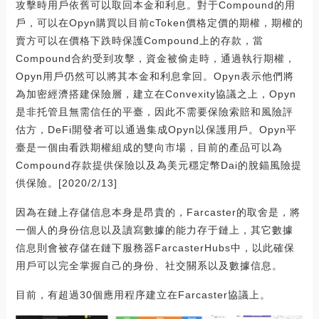
攻擊時用戶依舊可以取回本金和利息。對于Compound的用
戶，可以在Opyn購買以目前cToken價格定價的期權，期權的
賣方可以在價格下跌時保護Compound上的存款，當
Compound合約受到攻擊，資金被偷走時，通過執行期權，
Opyn用戶仍然可以將其本金和利息拿回。Opyn表示他們將
為加密經濟搭建保險層，建立在Convexity協議之上，Opyn
是非托管且無需信任的平臺，因此不需要保險索賠和風險評
估方，DeFi開發者可以通過集成Opyn以保護用戶。Opyn平
臺是一個由看跌期權組成的雙向市場，目前的產品可以為
Compound存款提供保險以及為美元穩定幣Dai的脫錨風險提
供保險。[2020/2/13]
因為在鏈上存儲信息本身是昂貴的，Farcaster的取舍是，將
一個人的身份信息以及讀寫數據的能力存于鏈上，其它數據
信息則會被存儲在鏈下服務器FarcasterHubs中，以此確保
用戶可以完全掌握自己的身份、社交關系以及數據信息。
目前，有超過30個應用程序建立在Farcaster協議上。