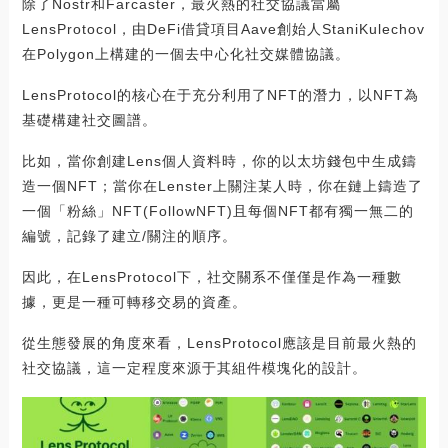
除了Nostr和Farcaster，最火熱的社交協議當屬
LensProtocol，由DeFi借貸項目Aave創始人StaniKulechov
在Polygon上構建的一個去中心化社交媒體協議。
LensProtocol的核心在于充分利用了NFT的潛力，以NFT為
基礎構建社交圖譜。
比如，當你創建Lens個人資料時，你的以太坊錢包中生成鑄
造一個NFT；當你在Lenster上關注某人時，你在鏈上鑄造了
一個「粉絲」NFT(FollowNFT)且每個NFT都有獨一無二的
編號，記錄了建立/關注的順序。
因此，在LensProtocol下，社交關系不僅僅是作為一種數
據，更是一種可轉移交易的資產。
從生態發展的角度來看，LensProtocol應該是目前最火熱的
社交協議，這一定程度來源于其組件模塊化的設計。