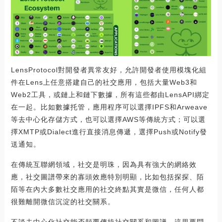
LensProtocol對開發者異常友好，允許開發者使用模塊化組
件在Lens上任意搭建自己的社交應用，包括大量Web3和
Web2工具，或鏈上和鏈下數據，所有這些都由LensAPI綁定
在一起。比如數據托管，應用程序可以選擇IPFS和Arweave
等去中心化存儲方式，也可以選擇AWS等傳統方式；可以選
擇XMTP或Dialect進行直接消息傳遞，選擇Push或Notify發
送通知。
在傳統互聯網領域，社交是明珠，因為具有強大的網絡效
應，社交圖譜帶來的寡頭效應特別明顯，比如包括探探、陌
陌等在內大多數社交應用的社交終點其實是微信，任何人都
很難離開微信沉淀的社交關系。
不談去中心化社交能否顛覆傳統社交關系和圖譜，這里要問