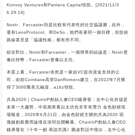
Konvoy Ventures和Pantera Capital領投。[2021/11/3
6:29:14]
Nostr、Farcaster則是比較有代表性的社交協議層，此外，
還有LensProtocol、和DeSo，他們有著同一個目標，但技術
路線甚至是「協議性格」都有所不同。
綜合對比，Nostr和Farcaster，一個簡單的結論是：Nostr更
像比特幣，Farcaster更像以太坊。
本質上看，Farcaster依然是一家由VC提供資金支持的公
司，由前Coinbase高管DanRomero建立，在2022年7月獲
得了3000萬美元融資，a16z領投。
共為2020 | ChainUP創始人兼CEO鐘庚發：去中心化存儲是
未來一大趨勢，中長期來看以太坊也非常有潛力:金色財經現
場報道，2020年6月21日，由金色財經主辦的共為2020·區
塊鏈創新應用論壇在深圳拉開帷幕。ChainUP創始人兼CEO
鐘庚發在《十年一顧 再談共識》圓桌對話中指出，去中心化