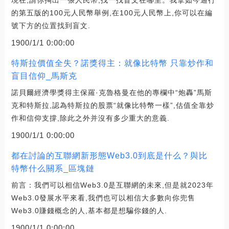
現在,請你掏出一張人民幣,找一找盲文在哪里。我拿如今通行
的第五版的100元人民幣舉例,在100元人民幣上,你可以在編
號下方的位置找到盲文.
1900/1/1 0:00:00
特斯拉價值全失？諾獎得主：就像比特幣 只靠炒作和
盲目信仰_馬斯克
諾貝爾經濟學獎得主保羅·克魯格曼在他的專欄中“炮轟”馬斯
克和特斯拉,認為特斯拉的股票“就像比特幣一樣”,估值全靠炒
作和信仰支撐,除此之外并沒有多少重大的意義.
1900/1/1 0:00:00
都在討論的互聯網新形態Web3.0到底是什么？與比
特幣什么關系_區塊鏈
前言：我們可以相信Web3.0是互聯網的未來,但是就2023年
Web3.0發展水平來看,我們也可以相信大多數向你兜售
Web3.0賺錢概念的人,基本都是想騙你錢的人.
1900/1/1 0:00:00