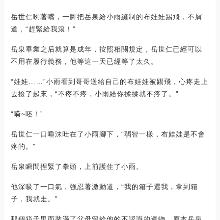
岳世仁咧著嘴，一腳把岳泉給小雨縫制的布娃娃踢飛，不屑
道，“趕緊給我滾！”
岳泉畢業之后就算是成年，按照相關規定，岳世仁已經可以
不用在履行義務，他等這一天已經等了太久。
“娃娃……”小雨看到哥哥送給自己的布娃娃被踢飛，心疼走上
去撿了起來，“不疼不疼，小雨給你揉揉就不疼了。”
“嗬~呸！”
岳世仁一口唾沫吐在了小雨腳下，“弱智一樣，布娃娃是不會
疼的。”
岳泉瞬間捏緊了拳頭，上前護住了小雨。
他深吸了一口氣，強忍著激動道，“我的箱子還我，拿到箱
子，我就走。”
那個箱子里面裝滿了父母留給他的不認識的遺物，原本岳泉