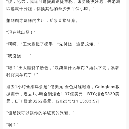
“誒，兄弟，我這可是變異迅捷羊駝，速度飛快好吧，去老城
區也就十分鐘，你換其他的至少要半個小時。”
想到剛才妹妹的尖叫，岳泉直接答應。
“現在就出發！”
“呵呵。”王大膽搓了搓手，“先付錢，這是規矩。”
“我沒錢……”
“嗯？”王大膽變了臉色，“沒錢坐什么羊駝？給我下去，累著
我寶貝羊駝了！”
過去1小時全網爆倉超1億美元:金色財經報道，Coinglass數
據顯示，過去1小時全網爆倉1.07億美元，BTC爆倉5339美
元，ETH爆倉3262美元。[2023/3/14 13:03:57]
“但是我可以讓你的羊駝真的異變。”
“啊？”