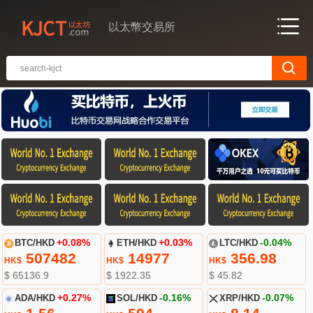
以太幣交易所
BTC/HKD
+0.08%
ETH/HKD
+0.03%
LTC/HKD
-0.04%
507482
14977
356.98
HK$
HK$
HK$
$ 65136.9
$ 1922.35
$ 45.82
ADA/HKD
+0.27%
SOL/HKD
-0.16%
XRP/HKD
-0.07%