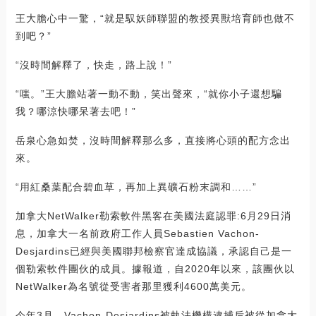
王大膽心中一驚，“就是馭妖師聯盟的教授異獸培育師也做不
到吧？”
“沒時間解釋了，快走，路上說！”
“嗤。”王大膽站著一動不動，笑出聲來，“就你小子還想騙
我？哪涼快哪呆著去吧！”
岳泉心急如焚，沒時間解釋那么多，直接將心頭的配方念出
來。
“用紅桑葉配合碧血草，再加上異礦石粉末調和……”
加拿大NetWalker勒索軟件黑客在美國法庭認罪:6月29日消
息，加拿大一名前政府工作人員Sebastien Vachon-
Desjardins已經與美國聯邦檢察官達成協議，承認自己是一
個勒索軟件團伙的成員。據報道，自2020年以來，該團伙以
NetWalker為名號從受害者那里獲利4600萬美元。
今年3月，Vachon-Desjardins被執法機構逮捕后被從加拿大