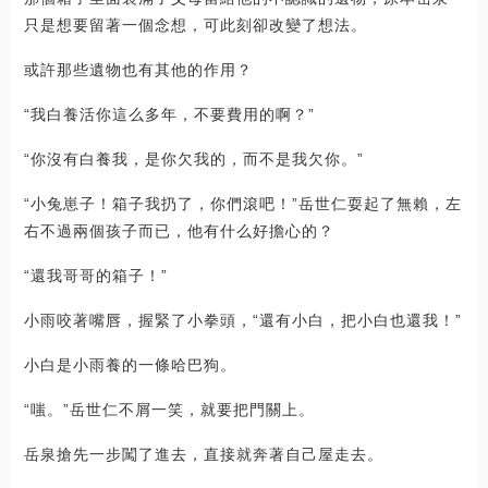
只是想要留著一個念想，可此刻卻改變了想法。
或許那些遺物也有其他的作用？
“我白養活你這么多年，不要費用的啊？”
“你沒有白養我，是你欠我的，而不是我欠你。”
“小兔崽子！箱子我扔了，你們滾吧！”岳世仁耍起了無賴，左
右不過兩個孩子而已，他有什么好擔心的？
“還我哥哥的箱子！”
小雨咬著嘴唇，握緊了小拳頭，“還有小白，把小白也還我！”
小白是小雨養的一條哈巴狗。
“嗤。”岳世仁不屑一笑，就要把門關上。
岳泉搶先一步闖了進去，直接就奔著自己屋走去。