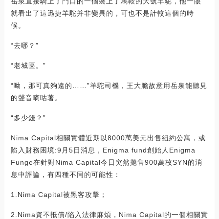
岳泉直接騎上了門口的一個裝上了馬鞍的大號羊駝，他一眼
就看出了這迅捷羊駝并非變異的，可也不是計較這個的時
候。
“去哪？”
“老城區。”
“呦，那可真夠遠的……”羊駝司機，王大膽故意用岳泉能聽見
的聲音嘀咕著。
“多少錢？”
Nima Capital相關實體近期以8000萬美元出售紐約公寓，或
陷入財務困境:9月5日消息，Enigma fund創始人Enigma
Funge在針對Nima Capital今日突然拋售900萬枚SYN的消
息中評論，有四種不同的可能性：
1.Nima Capital被黑客攻擊；
2.Nima資不抵債/陷入法律麻煩，Nima Capital的一個相關實