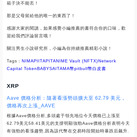
箱子決不能丟！
那是父母留給他的唯一的東西了！
感謝大家的閱讀，如果感覺小編推薦的書符合你的口味，歡
迎給我們評論留言哦！
關注男生小說研究所，小編為你持續推薦精彩小說！
Tags：
NIM
API
ITA
PIT
ANIME Vault (NFTX)
Network
Capital Token
BABYSAITAMA幣
pitbull幣白皮書
XRP
Aave 價格分析：隨著看漲勢頭擴大至 62.79 美元，
價格再次上漲_AAVE
根據Aave價格分析,多頭處于領先地位今天價格已上漲至
62.79美元58.41美元的支撐明顯強勁Aave價格分析表明今天
有強勁的看漲趨勢,因為該代幣在交易時段開始時暴跌后飆升.