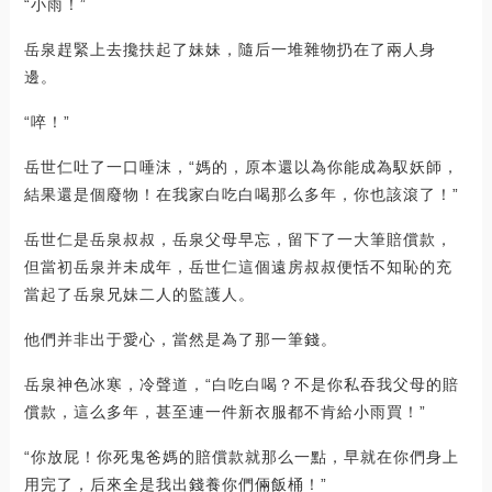
“小雨！”
岳泉趕緊上去攙扶起了妹妹，隨后一堆雜物扔在了兩人身
邊。
“啐！”
岳世仁吐了一口唾沫，“媽的，原本還以為你能成為馭妖師，
結果還是個廢物！在我家白吃白喝那么多年，你也該滾了！”
岳世仁是岳泉叔叔，岳泉父母早忘，留下了一大筆賠償款，
但當初岳泉并未成年，岳世仁這個遠房叔叔便恬不知恥的充
當起了岳泉兄妹二人的監護人。
他們并非出于愛心，當然是為了那一筆錢。
岳泉神色冰寒，冷聲道，“白吃白喝？不是你私吞我父母的賠
償款，這么多年，甚至連一件新衣服都不肯給小雨買！”
“你放屁！你死鬼爸媽的賠償款就那么一點，早就在你們身上
用完了，后來全是我出錢養你們倆飯桶！”