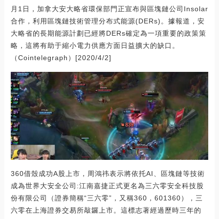
月1日，加拿大安大略省環保部門正宣布與區塊鏈公司Insolar
合作，利用區塊鏈技術管理分布式能源(DERs)。據報道，安
大略省的長期能源計劃已經將DERs確定為一項重要的政策策
略，這將有助于縮小電力供應方面日益擴大的缺口。
（Cointelegraph）[2020/4/2]
360借殼成功A股上市，周鴻祎表示將依托AI、區塊鏈等技術
成為世界大安全公司:江南嘉捷正式更名為三六零安全科技股
份有限公司（證券簡稱“三六零”，又稱360，601360），三
六零在上海證券交易所敲鑼上市。這標志著經過歷時三年的