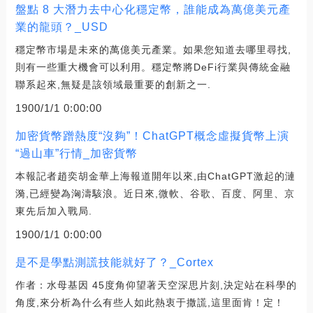
盤點 8 大潛力去中心化穩定幣，誰能成為萬億美元產
業的龍頭？_USD
穩定幣市場是未來的萬億美元產業。如果您知道去哪里尋找,
則有一些重大機會可以利用。穩定幣將DeFi行業與傳統金融
聯系起來,無疑是該領域最重要的創新之一.
1900/1/1 0:00:00
加密貨幣蹭熱度“沒夠”！ChatGPT概念虛擬貨幣上演
“過山車”行情_加密貨幣
本報記者趙奕胡金華上海報道開年以來,由ChatGPT激起的漣
漪,已經變為洶濤駭浪。近日來,微軟、谷歌、百度、阿里、京
東先后加入戰局.
1900/1/1 0:00:00
是不是學點測謊技能就好了？_Cortex
作者：水母基因 45度角仰望著天空深思片刻,決定站在科學的
角度,來分析為什么有些人如此熱衷于撒謊,這里面肯！定！