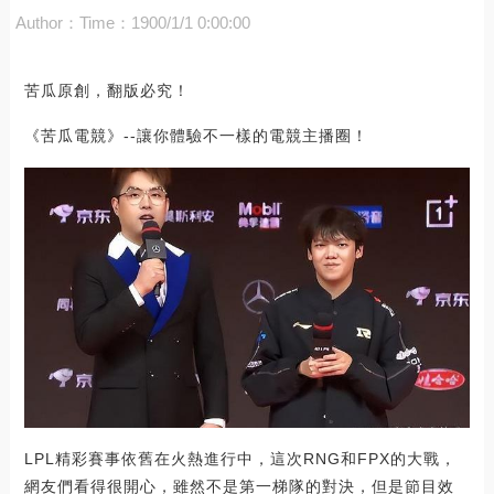
Author：
Time：1900/1/1 0:00:00
苦瓜原創，翻版必究！
《苦瓜電競》--讓你體驗不一樣的電競主播圈！
LPL精彩賽事依舊在火熱進行中，這次RNG和FPX的大戰，
網友們看得很開心，雖然不是第一梯隊的對決，但是節目效