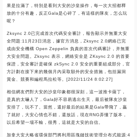
果是拉滿了，特別是看到大安的沙皇操作，每一次大招都釋
放的十分有趣，反正Gala是心碎了，有這樣的隊友，怎么玩
呢？
Zksync 2.0已完成首次代碼安全審計，報告顯示并無重大安
全問題:11月23日消息，據官方消息，Zksync 2.0網絡已完
成由安全機構 Open Zeppelin 負責的首次代碼審計，并無重
大安全問題。Zksync 表示，網絡安全是 ZKsync 2.0 的首要
保證，安全審計是確保 zkSync 2.0 安全的重要組成部分，官
方計劃在接下來的幾個月內采取額外的安全措施，包括漏洞
賞金、競賽和編程馬拉松等。[2022/11/24 8:02:27]
相信網友們對大安的沙皇印象都很深刻，這一波推卡薩丁，
是真的太嚇人了，Gala好不容易逃出生天，最后被隊友沙皇
安排了，玩不了。當然，還好最后的結果是Gala帶飛了，贏
了就好，大安心情也不錯，還放話，現在RNG弄懂了版本，
以后希望一場不輸，很秀，這就是大安的自信。
加拿大安大略省環保部門將利用區塊鏈技術管理分布式能源:4