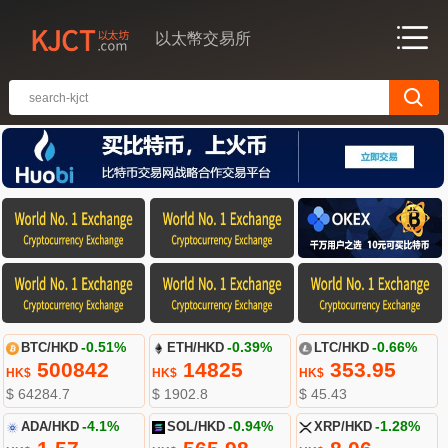
以太幣交易所
BTC/HKD
-0.51%
ETH/HKD
-0.39%
LTC/HKD
-0.66%
500842
14825
353.95
HK$
HK$
HK$
$ 64284.7
$ 1902.8
$ 45.43
ADA/HKD
-4.1%
SOL/HKD
-0.94%
XRP/HKD
-1.28%