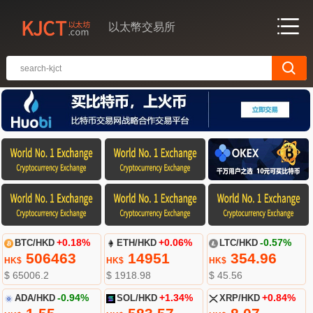
以太幣交易所
BTC/HKD
+0.18%
ETH/HKD
+0.06%
LTC/HKD
-0.57%
506463
14951
354.96
HK$
HK$
HK$
$ 65006.2
$ 1918.98
$ 45.56
ADA/HKD
-0.94%
SOL/HKD
+1.34%
XRP/HKD
+0.84%