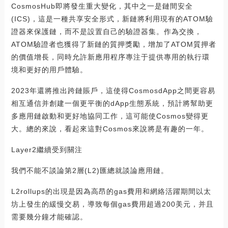
CosmosHub即將發生重大變化，其中之一是鏈間安全
(ICS)，這是一種共享安全形式，新鏈將利用現有的ATOM驗
證器來保護鏈，而不是設置自己的驗證器集。作為交換，
ATOM驗證者也獲得了新鏈的質押獎勵，增加了ATOM質押者
的價值增長，同時允許新應用程序專注于提供專用的執行環
境和更好的用戶體驗。
2023年還將推出跨鏈賬戶，這使得CosmosdApp之間更容易
相互通信并創建一個更平衡的dApp生態系統，預計將幫助更
多應用鏈啟動和更好地協同工作，這可能使Cosmos變得更
大。總的來說，看起來這對Cosmos來說將是有趣的一年。
Layer2繼續受到關注
我們不能不談論第2層(L2)匯總就談論應用鏈。
L2rollups的出現是因為高昂的gas費用和網絡活躍期間以太
坊上發生的緩慢交易，導致每個gas費用超過200美元，并且
需要幾分鐘才能確認。