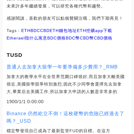
未來許多年繼續發展，可以研究各種代幣和趨勢。
感謝閱讀，喜歡的朋友可以點個贊關注哦，我們下期再見！
Tags：
ETH
BDC
CBDETH錢包地址
ETH挖礦app下載
Etherael指什么寓意BDC價格
BDC幣CBD幣
CBD價格
TUSD
普通人去加拿大留學一年要準備多少費用？_RMB
加拿大的教學水平在全世界范圍口碑很好,而且加拿大離美國
很近,美國留學競爭特別激烈,因此不少同學會選擇先去加拿
大,畢業后去美國工作,所以加拿大申請的人數是非常多的.
1900/1/1 0:00:00
Binance 仍然屹立不倒！這枚硬幣的危險已經過去了
嗎？_USD
穩定幣發現自己成為了最新監管FUD的目標。在這方