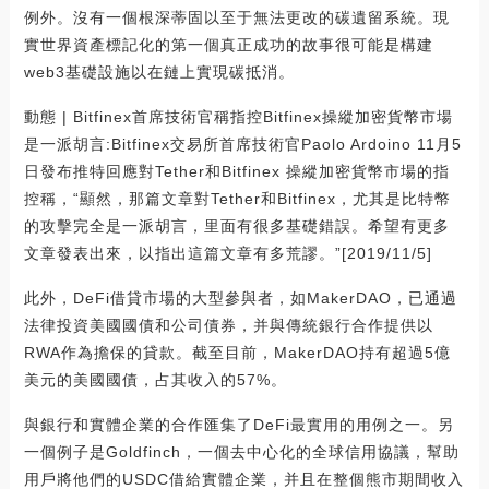
例外。沒有一個根深蒂固以至于無法更改的碳遺留系統。現
實世界資產標記化的第一個真正成功的故事很可能是構建
web3基礎設施以在鏈上實現碳抵消。
動態 | Bitfinex首席技術官稱指控Bitfinex操縱加密貨幣市場
是一派胡言:Bitfinex交易所首席技術官Paolo Ardoino 11月5
日發布推特回應對Tether和Bitfinex 操縱加密貨幣市場的指
控稱，“顯然，那篇文章對Tether和Bitfinex，尤其是比特幣
的攻擊完全是一派胡言，里面有很多基礎錯誤。希望有更多
文章發表出來，以指出這篇文章有多荒謬。”[2019/11/5]
此外，DeFi借貸市場的大型參與者，如MakerDAO，已通過
法律投資美國國債和公司債券，并與傳統銀行合作提供以
RWA作為擔保的貸款。截至目前，MakerDAO持有超過5億
美元的美國國債，占其收入的57%。
與銀行和實體企業的合作匯集了DeFi最實用的用例之一。另
一個例子是Goldfinch，一個去中心化的全球信用協議，幫助
用戶將他們的USDC借給實體企業，并且在整個熊市期間收入