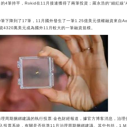
的4筆持平，Rokid在11月接連獲得了兩筆投資；羅永浩的“細紅線”
筆下降到了17筆，11月國外發生了一筆1.25億美元債權融資來自Ao
功融資4320萬美元成為國外11月較大的一筆融資規模。
治理周期捆綁建議的執行投票:金色財經報道，據官方博客消息，治理促進者和
投票系統，有關是否批準11月治理周期捆綁建議。其中包括，1.MI