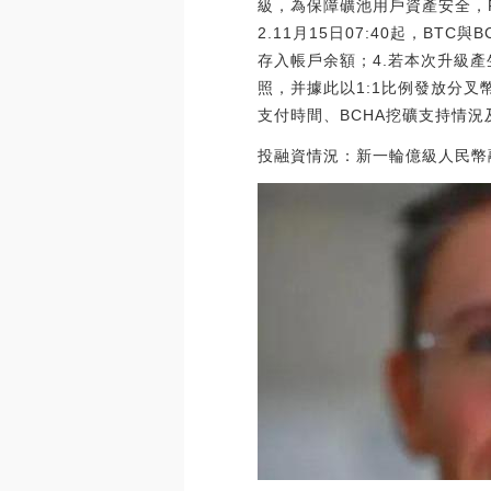
級，為保障礦池用戶資產安全，F2
2.11月15日07:40起，BT
存入帳戶余額；4.若本次升級產生
照，并據此以1:1比例發放分叉
支付時間、BCHA挖礦支持情況及分叉幣
投融資情況：新一輪億級人民幣