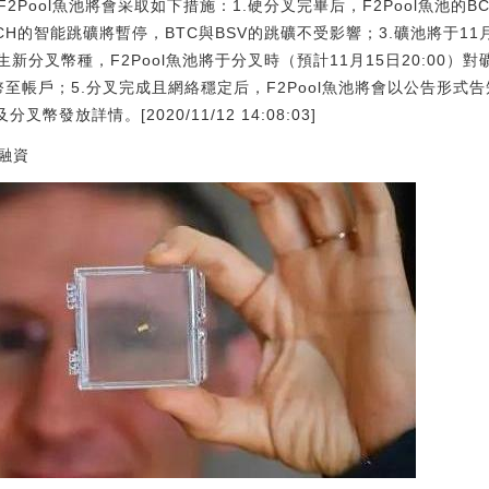
Pool魚池將會采取如下措施：1.硬分叉完畢后，F2Pool魚池的B
C與BCH的智能跳礦將暫停，BTC與BSV的跳礦不受影響；3.礦池將于1
新分叉幣種，F2Pool魚池將于分叉時（預計11月15日20:00）
幣至帳戶；5.分叉完成且網絡穩定后，F2Pool魚池將會以公告形式
發放詳情。[2020/11/12 14:08:03]
融資