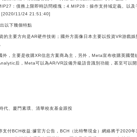
塊；3.MIP27：債務上限即時訪問模塊；4.MIP28：操作支持域定義。以及子
2020/11/24 21:51:40]
現出以下幾個特點
資的主要方向是AR硬件技術；國外方面像日本主要以投資VR游戲娛
。
外，主要是收購XR信息方案商為主，另外，Meta宣布收購英國聲紋識別技
Analytic后，Meta可以為AR/VR設備升級語音識別功能，甚至可
時代、廈門素璞、清華校友基金跟投
暫停支付BCH收益:據官方公告，BCH（比特幣現金）網絡將于2020年1