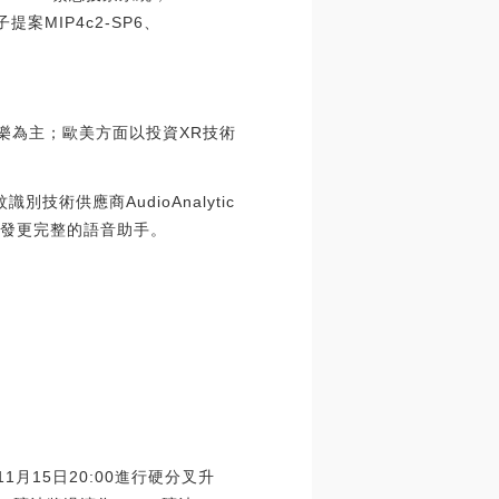
提案MIP4c2-SP6、
樂為主；歐美方面以投資XR技術
術供應商AudioAnalytic
以開發更完整的語音助手。
1月15日20:00進行硬分叉升