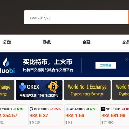
公鏈
游戲
金融
交
TC/HKD
-0.68%
DOT/HKD
+1.05%
ADA/HKD
-0.46%
SOL/HKD
+1.0
354.57
6.37
1.56
581.96
$
HK$
HK$
HK$
.51
$ 0.818
$ 0.2
$ 74.696