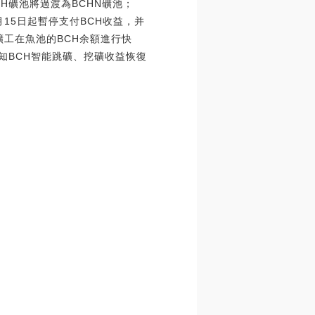
CH礦池將過渡為BCHN礦池；
1月15日起暫停支付BCH收益，并
對礦工在魚池的BCH余額進行快
告知BCH智能跳礦、挖礦收益恢復