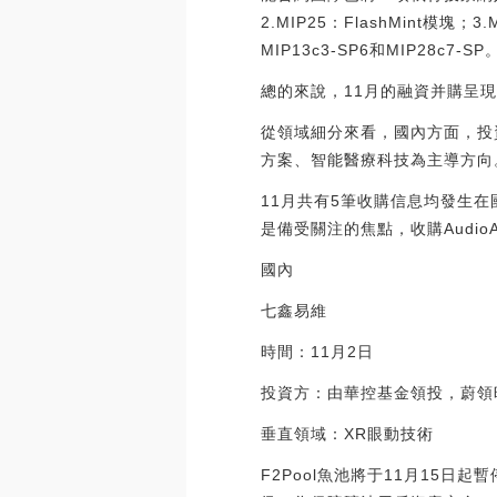
2.MIP25：FlashMint模
MIP13c3-SP6和MIP28c7-SP。[
總的來說，11月的融資并購呈
從領域細分來看，國內方面，投
方案、智能醫療科技為主導方向
11月共有5筆收購信息均發生在國
是備受關注的焦點，收購Audio
國內
七鑫易維
時間：11月2日
投資方：由華控基金領投，蔚領
垂直領域：XR眼動技術
F2Pool魚池將于11月15日起