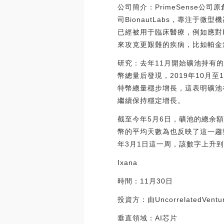
公司簡介：PrimeSense公司原創
司BionautLabs，專注于
已經被用于臨床醫療，例如應對Da
來攻克更艱難的疾病，比如帕金
研究：去年11月開始礦池持有的比
幣總量后發現，2019年10月
特幣總量穩步增長，這表明礦池
繼續保持穩定增長。
截至今年5月6日，礦池的總余額為
幣的平均天數為也反映了這一趨勢
年3月1日這一周，該數字上升到3.
Ixana
時間：11月30日
投資方：由UncorrelatedVentu
垂直領域：AI芯片