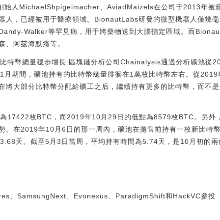
始人MichaelShpigelmacher、AviadMaizels在公司于2
微型機器人，已經被用于醫療領域。BionautLabs研發的微型機器人
ndy-Walker等罕見病，用于將藥物送到大腦指定區域。而Biona
森、阿茲海默癥等。
特幣總量穩步增長:區塊鏈分析公司Chainalysis通過分析礦池從20
至11月期間，礦池持有的比特幣總量徘徊在1萬枚比特幣左右。從2019
在將大部分比特幣分配給礦工之后，繼續持有更多的比特幣，而不是
17422枚BTC，而2019年10月29日的低點為8579枚BTC。
。在2019年10月6日的那一周內，礦池在拋售前持有一枚新比特幣的平
68天。截至5月3日當周，平均持有時間為5.74天，是10月初的兩倍多。
res、SamsungNext、Evonexus、ParadigmShift和HackVC參投