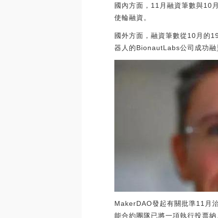
國內方面，11月融資筆數與10月
使輪融資。
國外方面，融資筆數從10月的19
器人的BionautLabs公司成
MakerDAO發起有關批準11月
能合約團隊已將一項執行投票納入