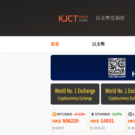
以太幣交易所
首頁
以太幣
BTC/HKD
+0.13%
ETH/HKD
-0.07%
L
506220
14931
HK$
HK$
HK
$ 64975
$ 1916.42
$ 45