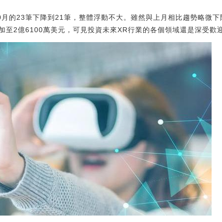
10月的23筆下降到21筆，整體浮動不大。雖然與上月相比趨勢略微
增加至2億6100萬美元，可見投資未來XR行業的各個領域還是深受歡