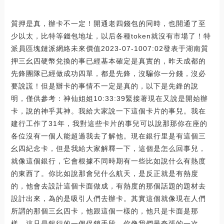
質押是真，辦卡不一定！開通老四錢包的同時，也開通了至
少以太，比特等錢包地址，以后各種token就沒有市場了！特
派員區塊鏈派網絡未來價值2023-07-1007:02發表于湖南質
押三幺四硬幣兌換的事已經基本確定是真實的，昨天成都的
先鋒團隊已經做成功四單，都是先鋒，沒騙你一分錢，沒必
要說謊！但是辦卡的事情不一定是真的，以下是先鋒的說
明，僅供參考：神仙姐姐10:33:39緊接著現在又說是開始辦
卡，說的神乎其神。我給大家說一下這個卡片的事兒。我在
建行工作了31年，我對這些卡片的事兒可以說那那你在座的
各位沒有一個人能超過我去了解他。現在銀行里是有這個三
幺四紀念卡，但是我給大家解釋一下，這個是怎么回事兒，
就像這個銀行，它會根據不同時期有一些比如說什么有熱度
的東西了。你比如說那會兒什么航天，是反正就是有熱度
的，他會去設計這個卡面做成，有熱度的那個話題的題材去
設計出來，為的是吸引人們去辦卡。其實這個就像現在人們
所謂的那個三幺四卡，他跟這個一樣的，他只是卡面是那
樣，這只是銀行的一個促銷手段。你像我們最夸張的一次，