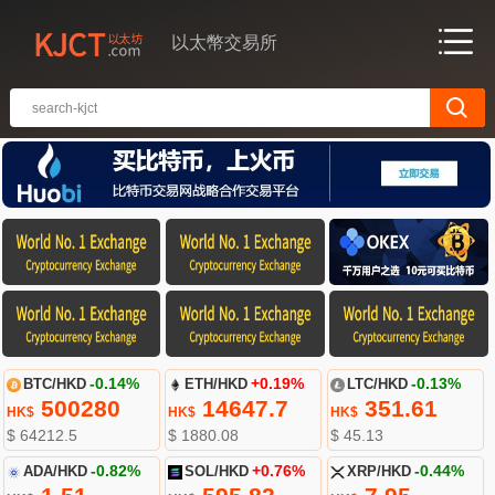
以太幣交易所
BTC/HKD
-0.14%
ETH/HKD
+0.19%
LTC/HKD
-0.13%
500280
14647.7
351.61
HK$
HK$
HK$
$ 64212.5
$ 1880.08
$ 45.13
ADA/HKD
-0.82%
SOL/HKD
+0.76%
XRP/HKD
-0.44%