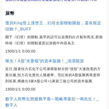
屎幣
蕾貝King登上漢堡王，幻塔全新聯動開啟，還有限定
頭飾？_BUFF
關于《幻塔》的聯動,最早的話可以追溯到白月魁和馬克,那個
時候《幻塔》的聯動還是以游戲中內容為主.
1900/1/1 0:00:00
曝光！A股“夫妻檔”的資本版圖！_清潔能源
近日,隨著恒力石化子公司康輝新材分拆“借殼”大連熱電的方
案出爐,恒力石化實控人陳建華、范紅衛的A股版圖將再度得
到拓展,構建出3家A股公司+1家新三板公司的資本版圖.
1900/1/1 0:00:00
數字人民幣生態服務平臺—戰略專家彭一鳴先生！_
數字人