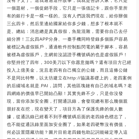
沒有下文了。這我通過這件故事，我就是告訴大家，它只是
一個題材，一個促銷手段，它只是一張借記卡，跟你手里所
有的銀行卡是一模一樣的。沒有人們說我們現在，給你辦個
三幺四卡，然后里邊給國家給你多少錢，想多了根本就不
是。總結：消息總是真真假假，魚龍混雜，需要你自己去仔
細分辨！三幺四APP分身、一臺手機同時登錄多個賬戶容易
被標記為虛假賬戶，通過軟件控制點閃電的屬于腳本，容易
被標為虛假賬戶，主網前沒認證手機號碼的也是虛假賬戶！
你堅持挖了四年，300美刀以下你愿意拋嗎？還有項目方已經
投入上億美金，況且老四有自己獨立的公鏈，而且這條公鏈
不是同比特幣，以太坊建立在http://協議基礎上的，老四案例
的后綴域名就是.PAI，請問，其他區塊鏈有自己的域名嗎？老
四網絡的價值早已開始凸顯！其實先鋒不少，只是你沒發
現，當你添加安全圈，打開通訊錄，會發現總有那么幾個親
朋好友在挖，現在變天了，項目方為了保護先鋒的個人數
據，從通訊錄已經看不到手機號碼后面的老四綠色標志了，
也不能從通訊錄里面加安全圈了，如果老四硬幣沒有價值，
何必設置隱藏功能？圖片目前老四錢包助記詞能確定導入這