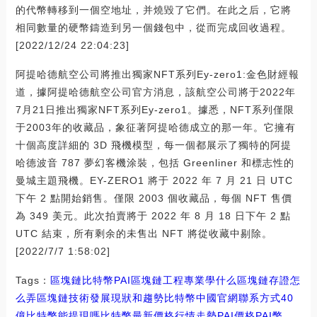
的代幣轉移到一個空地址，并燒毀了它們。在此之后，它將
相同數量的硬幣鑄造到另一個錢包中，從而完成回收過程。
[2022/12/24 22:04:23]
阿提哈德航空公司將推出獨家NFT系列Ey-zero1:金色財經報
道，據阿提哈德航空公司官方消息，該航空公司將于2022年
7月21日推出獨家NFT系列Ey-zero1。據悉，NFT系列僅限
于2003年的收藏品，象征著阿提哈德成立的那一年。它擁有
十個高度詳細的 3D 飛機模型，每一個都展示了獨特的阿提
哈德波音 787 夢幻客機涂裝，包括 Greenliner 和標志性的
曼城主題飛機。EY-ZERO1 將于 2022 年 7 月 21 日 UTC
下午 2 點開始銷售。僅限 2003 個收藏品，每個 NFT 售價
為 349 美元。此次拍賣將于 2022 年 8 月 18 日下午 2 點
UTC 結束，所有剩余的未售出 NFT 將從收藏中剔除。
[2022/7/7 1:58:02]
Tags：
區塊鏈
比特幣
PAI區塊鏈工程專業學什么
區塊鏈存證怎
么弄
區塊鏈技術發展現狀和趨勢比特幣中國官網聯系方式
40
億比特幣能提現嗎
比特幣最新價格行情走勢PAI價格
PAI幣