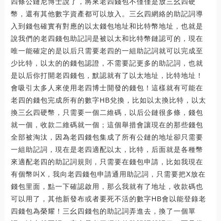
四條公鏈尼博士說了，將來老四錢包不僅僅是放三幺四硬
幣，還有其他數字資產都可以放入。三幺四網絡的助記詞導
入到錢包確實有對應的以太錢包地址和比特幣地址，也就是
說我們的老四錢包助記詞是被以太和比特幣鏈認可的，現在
唯一能確定的是以后只需要老四的一組助記詞就可以完成至
少比特，以太的的錢包認證，不需要記更多的助記詞，也就
是以后你打開老四錢包，默認就有了以太地址，比特地址！
會吸引太多人來使用老四博士開發的錢包！這樣就有可能在
老四的錢包完成所有的數字HB兌換，比如以太換比特，以太
換三幺四硬幣，只需要一個二維碼，以后公鏈很多條，錢包
就一個，收款二維碼就一個；這個舉措會讓現在的那些錢包
全部被淘汰，因為老四錢包集成了所有公鏈的地址卻只需要
一組助記詞，現在是老四適配以太，比特，后面就是各種幣
來適配老四的助記詞規則，只需要在錢包申請，比如我現在
有個幣叫X，我向老四錢包申請通用助記詞，只需要把X放在
錢包里面，點一下確認啟用，那么我就有了地址，收款碼也
可以用了，其他新發布或者要死不活的數字HB會以能登錄老
四錢包為榮耀！三幺四錢包的助記詞弄進去，換了一個單