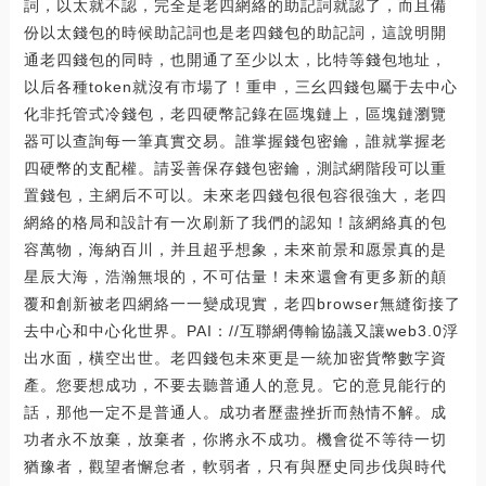
詞，以太就不認，完全是老四網絡的助記詞就認了，而且備
份以太錢包的時候助記詞也是老四錢包的助記詞，這說明開
通老四錢包的同時，也開通了至少以太，比特等錢包地址，
以后各種token就沒有市場了！重申，三幺四錢包屬于去中心
化非托管式冷錢包，老四硬幣記錄在區塊鏈上，區塊鏈瀏覽
器可以查詢每一筆真實交易。誰掌握錢包密鑰，誰就掌握老
四硬幣的支配權。請妥善保存錢包密鑰，測試網階段可以重
置錢包，主網后不可以。未來老四錢包很包容很強大，老四
網絡的格局和設計有一次刷新了我們的認知！該網絡真的包
容萬物，海納百川，并且超乎想象，未來前景和愿景真的是
星辰大海，浩瀚無垠的，不可估量！未來還會有更多新的顛
覆和創新被老四網絡一一變成現實，老四browser無縫銜接了
去中心和中心化世界。PAI：//互聯網傳輸協議又讓web3.0浮
出水面，橫空出世。老四錢包未來更是一統加密貨幣數字資
產。您要想成功，不要去聽普通人的意見。它的意見能行的
話，那他一定不是普通人。成功者歷盡挫折而熱情不解。成
功者永不放棄，放棄者，你將永不成功。機會從不等待一切
猶豫者，觀望者懈怠者，軟弱者，只有與歷史同步伐與時代