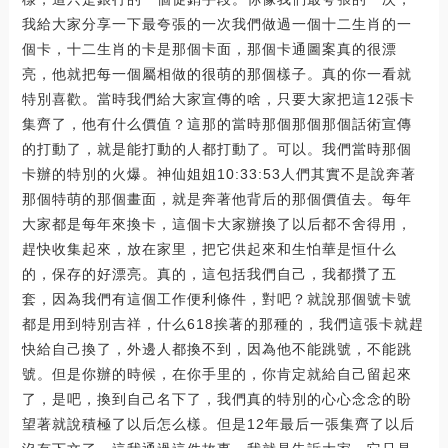
我給大家分享一下最夸張的一次我們做過一個十二生肖的一
個卡，十二生肖的卡是那個卡面，那個卡通圖案真的很漂
亮，他就把每一個屬相做的很萌的那個樣子。真的你一看就
特別喜歡。當時我們給大家宣傳的啥，只要大家把這12張卡
集齊了，他有什么價值？這那的當時那個那個那個話術宣傳
的打動了，就是能打動的人都打動了。可以。我們當時那個
卡辦的特別的火爆。神仙姐姐10:33:53人們其實不是說奔著
那個特萌的那個畫面，就是奔著他背后的那個價值去。每年
大家都是每年來換卡，這個卡大家辦換了以后都不舍得用，
趕快收集起來，放在家里，把它供起來和生怕華是恒什么
的，保存的好漂亮。真的，這包括我們自己，我都攢了五
套，因為我們有這個工作便利條件，對吧？就說那個號卡號
都是用到特別吉祥，什么618挨著的那種的，我們這張卡就趕
快給自己換了，外邊人都換不到，因為他不能跳號，不能跳
號。但是你辦的時候，在你手里的，你肯定就給自己留起來
了，是吧，換到自己名下了，我們真的特別的心心念念的盼
望著就說積極了以后怎么樣。但是12年最后一張集齊了以后